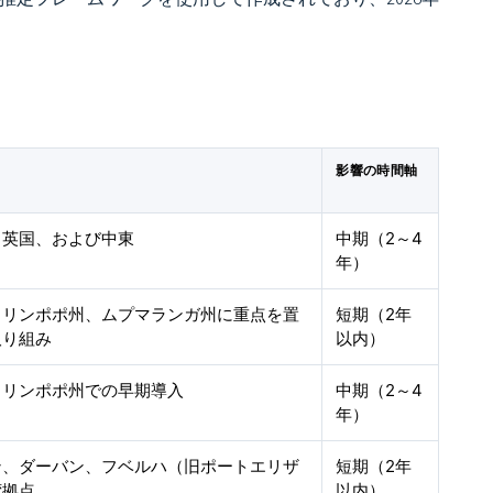
影響の時間軸
、英国、および中東
中期（2～4
年）
、リンポポ州、ムプマランガ州に重点を置
短期（2年
取り組み
以内）
とリンポポ州での早期導入
中期（2～4
年）
ン、ダーバン、フベルハ（旧ポートエリザ
短期（2年
湾拠点
以内）