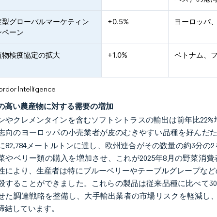
定型グローバルマーケティン
+0.5%
ヨーロッパ
ンペーン
植物検疫協定の拡大
+1.0%
ベトナム、
or Intelligence
の高い農産物に対する需要の増加
ンやクレメンタインを含むソフトシトラスの輸出は前年比22%増加
志向のヨーロッパの小売業者が皮のむきやすい品種を好んだ
4年に82,784メートルトンに達し、欧州連合がその数量の約3
菜やベリー類の購入を増加させ、これが2025年8月の野菜消費
性により、生産者は特にブルーベリーやテーブルグレープなど
殺することができました。これらの製品は従来品種に比べて3
せた調達戦略を整備し、大手輸出業者の市場リスクを軽減し、小規
締結しています。