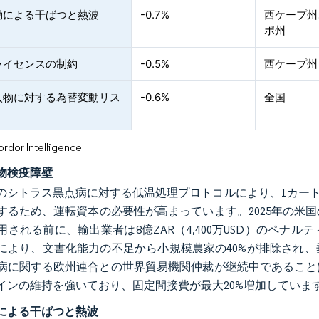
動による干ばつと熱波
-0.7%
西ケープ州
ポ州
ライセンスの制約
-0.5%
西ケープ州
入物に対する為替変動リス
-0.6%
全国
or Intelligence
物検疫障壁
のシトラス黒点病に対する低温処理プロトコルにより、1カートンあた
するため、運転資本の必要性が高まっています。2025年の米
用される前に、輸出業者は8億ZAR（4,400万USD）のペ
により、文書化能力の不足から小規模農家の40%が排除され
病に関する欧州連合との世界貿易機関仲裁が継続中であること
インの維持を強いており、固定間接費が最大20%増加していま
による干ばつと熱波