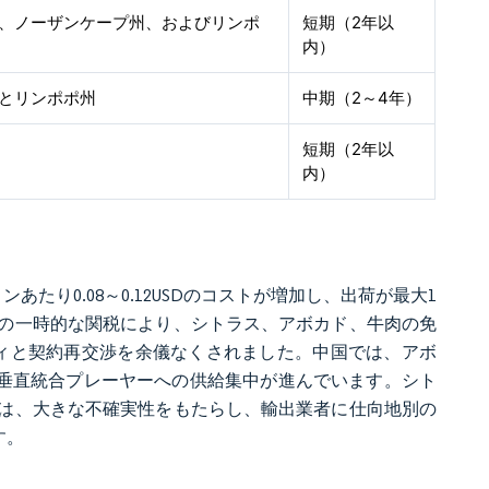
、ノーザンケープ州、およびリンポ
短期（2年以
内）
とリンポポ州
中期（2～4年）
短期（2年以
内）
り0.08～0.12USDのコストが増加し、出荷が最大1
国の一時的な関税により、シトラス、アボカド、牛肉の免
ナルティと契約再交渉を余儀なくされました。中国では、アボ
、垂直統合プレーヤーへの供給集中が進んでいます。シト
は、大きな不確実性をもたらし、輸出業者に仕向地別の
す。