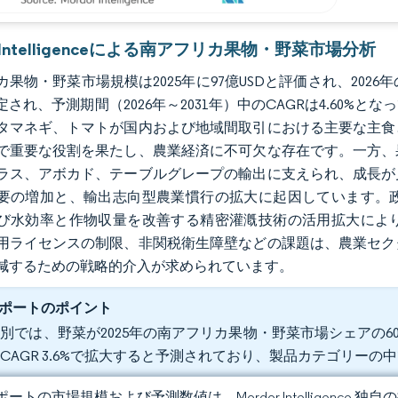
r Intelligenceによる南アフリカ果物・野菜市場分析
果物・野菜市場規模は2025年に97億USDと評価され、2026年の102
定され、予測期間（2026年～2031年）中のCAGRは4.60
タマネギ、トマトが国内および地域間取引における主要な主食
で重要な役割を果たし、農業経済に不可欠な存在です。一方、
ラス、アボカド、テーブルグレープの輸出に支えられ、成長が
要の増加と、輸出志向型農業慣行の拡大に起因しています。
び水効率と作物収量を改善する精密灌漑技術の活用拡大によ
用ライセンスの制限、非関税衛生障壁などの課題は、農業セク
減するための戦略的介入が求められています。
ポートのポイント
別では、野菜が2025年の南アフリカ果物・野菜市場シェアの60.
CAGR 3.6%で拡大すると予測されており、製品カテゴリー
ートの市場規模および予測数値は、Mordor Intelligence