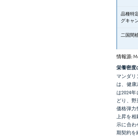
品種特
グキャ
二国間
情報源: Mord
栄養密度
マンダリ
は、健康
は202
どり、野
価格弾力
上昇を相
示に合わ
期契約を