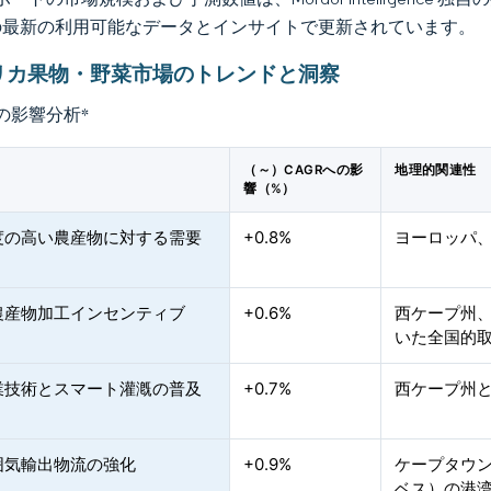
の最新の利用可能なデータとインサイトで更新されています。
リカ果物・野菜市場のトレンドと洞察
の影響分析
*
（～）CAGRへの影
地理的関連性
響（%）
度の高い農産物に対する需要
+0.8%
ヨーロッパ
農産物加工インセンティブ
+0.6%
西ケープ州
いた全国的
業技術とスマート灌漑の普及
+0.7%
西ケープ州
囲気輸出物流の強化
+0.9%
ケープタウ
ベス）の港