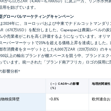
ARから12万ZAR（4,400～6,700USD）に及ぶ一方、リ
活用を妨げています。
型グローバルマーケティングキャンペーン
は2024年に、ヨーロッパおよび中東でナドルコットマンダ
万ZAR（670万USD）を配分しました。Capespanは農園
ム小売業者がこれを高く評価するようになっています。オリマン
スーパーマーケットで25%を超える価格上昇を達成しました。南
都市消費者をターゲットとした4,000万ZAR（220万USD）
200以上の輸出ブランドが棚スペースを競う中、ブランドエ
っています。統一された「ブランド南アフリカ」ロゴの採用に
の影響分析
*
（～）CAGRへの影響
地理的関連性
（%）
植物検疫障壁
-0.8%
欧州連合お