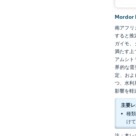
業界の動向
Mordo
南アフリカ
すると推
ガイモ、
満たす上
アムシト
界的な需
定、およ
つ、水利
影響を軽
主要レ
種類
けて
注：本レポ