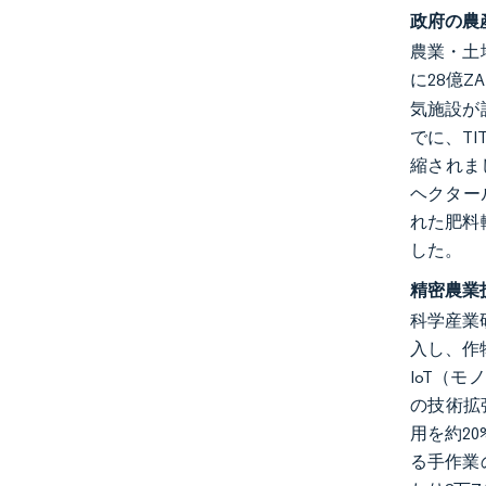
政府の農
農業・土
に28億Z
気施設が
でに、T
縮されまし
ヘクター
れた肥料
した。
精密農業
科学産業
入し、作
IoT（
の技術拡
用を約2
る手作業