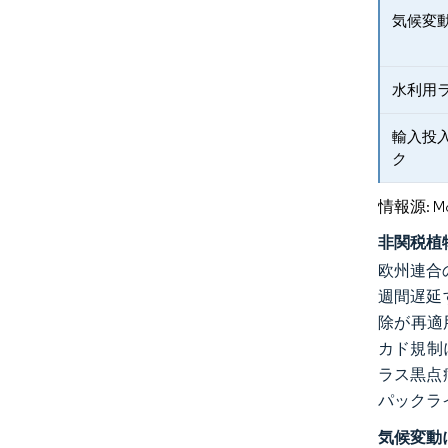
気候変
水利用
輸入投
ク
情報源: Mord
非関税植
欧州連合
週間遅延
除が再適
カド規制
ラス黒点
パックラ
気候変動