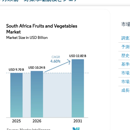
市
調査
予測
歴史
基準
市場規
市場規
画像 © Mordor Intelligence。再利用にはCC BY 4
成長率 