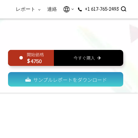
レポート
連絡
+1 617-765-2493
4750