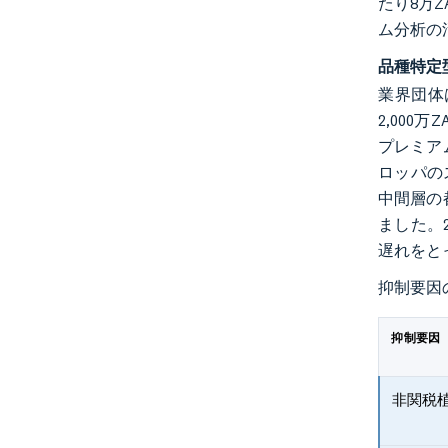
たり8万Z
ム分析の
品種特定
業界団体
2,000
プレミア
ロッパの
中間層の
ました。
遅れをと
抑制要因
抑制要因
非関税