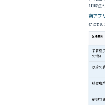
1月時点
南アフ
促進要因
促進要因
栄養密
の増加
政府の
精密農
制御雰