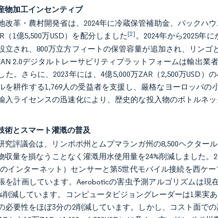
産物加工インセンティブ
地改革・農村開発省は、2024年に冷蔵保管補助金、パックハ
[2]
AR（1億5,500万USD）を配分しました
。2024年から202
設立され、800万立方フィートの保管容量が追加され、リンゴと
ITAN 2.0デジタルトレーサビリティプラットフォームは輸出業
た。さらに、2023年には、4億5,000万ZAR（2,500万US
ルを耕作する1,769人の受益者を支援し、厳格なヨーロッパの
輸入ライセンスの迅速化により、歴史的な投入物のボトルネッ
技術とスマート灌漑の普及
研究評議会は、リンポポ州とムプマランガ州の8,500ヘクタ
物収量を損なうことなく灌漑用水使用量を24%削減しました。202
モノのインターネット）センサーと第5世代モバイル接続を西ケー
張を計画しています。Aeroboticの害虫予測アルゴリズムは
0%削減しています。コンピュータビジョングレーダーは1果実
の必要性をほぼ3分の2削減しています。しかし、コスト面で