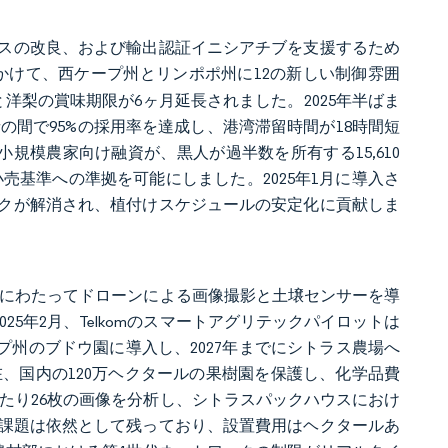
ウスの改良、および輸出認証イニシアチブを支援するため
5年にかけて、西ケープ州とリンポポ州に12の新しい制御雰囲
洋梨の賞味期限が6ヶ月延長されました。2025年半ばま
者の間で95%の採用率を達成し、港湾滞留時間が18時間短
D）の小規模農家向け融資が、黒人が過半数を所有する15,610
小売基準への準拠を可能にしました。2025年1月に導入さ
クが解消され、植付けスケジュールの安定化に貢献しま
ールにわたってドローンによる画像撮影と土壌センサーを導
5年2月、Telkomのスマートアグリテックパイロットは
プ州のブドウ園に導入し、2027年までにシトラス農場へ
現在、国内の120万ヘクタールの果樹園を保護し、化学品費
あたり26枚の画像を分析し、シトラスパックハウスにおけ
の課題は依然として残っており、設置費用はヘクタールあ