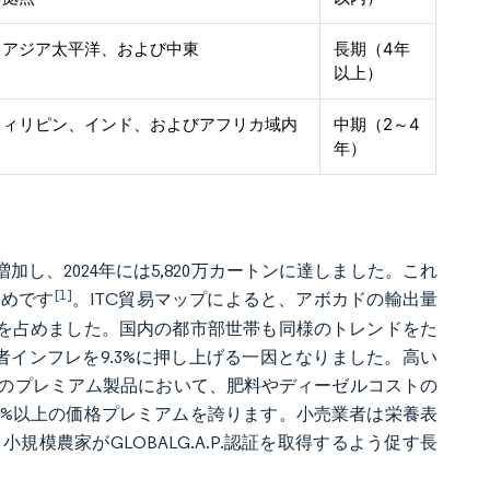
、アジア太平洋、および中東
長期（4年
以上）
フィリピン、インド、およびアフリカ域内
中期（2～4
年）
し、2024年には5,820万カートンに達しました。これ
[1]
ためです
。ITC貿易マップによると、アボカドの輸出量
分の2を占めました。国内の都市部世帯も同様のトレンドをた
者インフレを9.3%に押し上げる一因となりました。高い
のプレミアム製品において、肥料やディーゼルコストの
0%以上の価格プレミアムを誇ります。小売業者は栄養表
模農家がGLOBALG.A.P.認証を取得するよう促す長