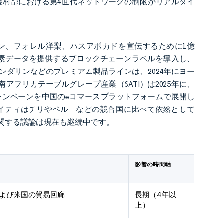
ンポポ州農村部における第4世代ネットワークの制限がリアルタイ
リン、フォレル洋梨、ハスアボカドを宣伝するために1億
レベルの炭素データを提供するブロックチェーンラベルを導入し、
ダリンなどのプレミアム製品ラインは、2024年にヨー
アフリカテーブルグレープ産業（SATI）は2025年に、
のキャンペーンを中国のeコマースプラットフォームで展開し
クイティはチリやペルーなどの競合国に比べて依然として
関する議論は現在も継続中です。
影響の時間軸
よび米国の貿易回廊
長期（4年以
上）