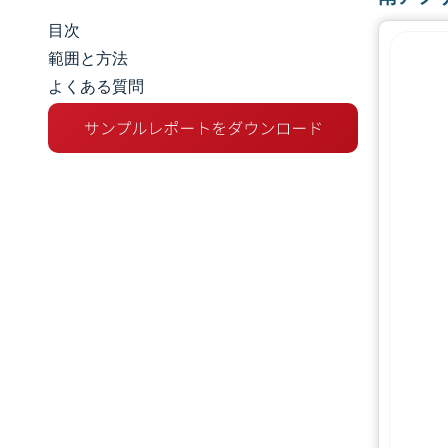
目次
市場規模とシェア
範囲と方法
よくある質問
市場分析
トレンドとインサイト
セグメント分析
地理分析
規制環境
バリューチェーン分析
競争環境
機会と展望