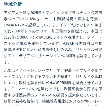
地域分析
アジア太平洋は2025年のフレキシブルプラスチック包装市
場シェアの41.45%を占め、中間層消費の拡大を背景に
CAGR 4.12%を記録しています。インドだけでも2030年ま
でに2,500万トンのポリマー加工能力を目標とし、中国は
2025年に500万トンの新規PEラインを稼働させ、フィード
ストック供給を維持しています。ASEAN各国政府は廃棄
物管理法案に拡大生産者責任を組み込み、リサイクル可能
なモノマテリアルソリューションへの調達を誘導していま
す。
北米はイノベーションハブとして、包装ライフサイクルフ
ットプリントに対するブランドの精査と、非リサイクル材
にエコ手数料を課す州レベルのEPR制度を融合させていま
す。Eコマースの小包量だけでも、温度変化から商品を保
護する保護共押出フィルムへの需要を拡大させています。
欧州の厳格な規制は、接触感応用途における30%PCRレベ