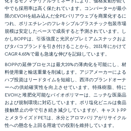
化するモノマテリアルラミネートにより、価格変動が続く
中でも採用率は高く保たれています。コンバーターが最小
限のEVOHを組み込んだ全PEバリアウェブを商業化するに
つれ、ポリエチレンのフレキシブルプラスチック包装市場
規模は安定したペースで成長すると予測されています。し
かしBOPPは、引張強度と光沢がプレミアムスナックおよ
びタバコブランドを引き付けることから、2031年にかけて
CAGR 4.65%で最も急速な伸びを記録しています。
BOPPの延伸プロセスは最大20%の薄肉化を可能にし、材
料使用量と輸送重量を削減します。アジアメーカーによる
ハブ投資はリードタイムを短縮し、西洋のブランドオーナ
ーへの供給確実性を向上させています。特殊樹脂、特に
EVOHと堆肥化可能なバイオポリマーは、ニッチな医薬品
および規制環境に対応しています。ポリ塩化ビニルは食品
接触禁止の中で引き続き減少していますが、キャストPP
とメタライズドPETは、水分とアロマバリアがリサイクル
性への懸念を上回る用途での役割を維持しています。