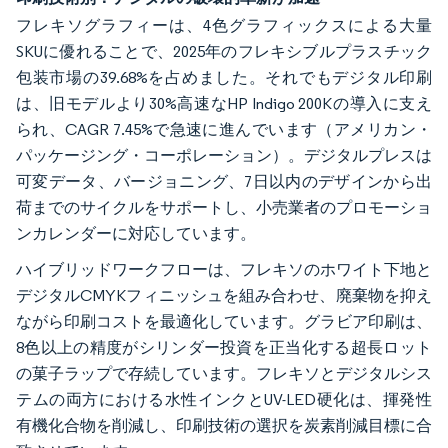
フレキソグラフィーは、4色グラフィックスによる大量
SKUに優れることで、2025年のフレキシブルプラスチック
包装市場の39.68%を占めました。それでもデジタル印刷
は、旧モデルより30%高速なHP Indigo 200Kの導入に支え
られ、CAGR 7.45%で急速に進んでいます（アメリカン・
パッケージング・コーポレーション）。デジタルプレスは
可変データ、バージョニング、7日以内のデザインから出
荷までのサイクルをサポートし、小売業者のプロモーショ
ンカレンダーに対応しています。
ハイブリッドワークフローは、フレキソのホワイト下地と
デジタルCMYKフィニッシュを組み合わせ、廃棄物を抑え
ながら印刷コストを最適化しています。グラビア印刷は、
8色以上の精度がシリンダー投資を正当化する超長ロット
の菓子ラップで存続しています。フレキソとデジタルシス
テムの両方における水性インクとUV-LED硬化は、揮発性
有機化合物を削減し、印刷技術の選択を炭素削減目標に合