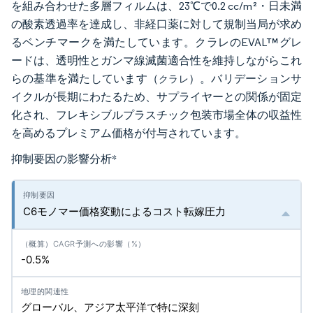
を組み合わせた多層フィルムは、23℃で0.2 cc/m²・日未満
の酸素透過率を達成し、非経口薬に対して規制当局が求め
るベンチマークを満たしています。クラレのEVAL™グレ
ードは、透明性とガンマ線滅菌適合性を維持しながらこれ
らの基準を満たしています（
）。バリデーションサ
クラレ
イクルが長期にわたるため、サプライヤーとの関係が固定
化され、フレキシブルプラスチック包装市場全体の収益性
を高めるプレミアム価格が付与されています。
抑制要因の影響分析
*
C6モノマー価格変動によるコスト転嫁圧力
-0.5%
グローバル、アジア太平洋で特に深刻