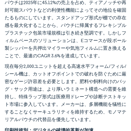
パウチは2025年に45.12%の売上を占め、ティアノッチや再
封可能スパウトなどの利便性機能によってその地位を確固
たるものにしています。スタンドアップ形式が棚での存在
感を最大化することから、パウチに帰属するフレキシブル
プラスチック包装市場規模は引き続き堅調です。しかしフ
ィルムベースのソリューションは、Eコマースが段ボール
製シッパーを共押出マイラーや気泡フィルムに置き換える
ことで、最速のCAGR 3.6%を達成しています。
現在毎分2,000ユニットを超える高速水平フォーム/フィル/
シール機は、カットオフポイントでの破れを防ぐために厳
密なゲージ許容差を必要とします。肥料や飼料向けのバッ
グ・サック用途は、より厚いラミネート構造への需要を維
持し、特殊ラップ形式は医療用ドレープや診断テストキッ
ト市場に参入しています。メーカーは、多層機能を犠牲に
することなくサーキュラリティを維持するため、モノマテ
リアルパウチの代替品を優先しています。
印刷技術別：デジタルの破壊的革新が加速