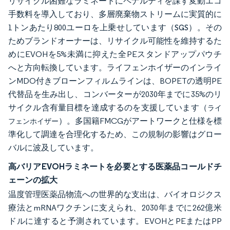
リサイクル困難なラミネートにペナルティを課す変動エコ
手数料を導入しており、多層廃棄物ストリームに実質的に
1トンあたり800ユーロを上乗せしています（
）。その
SGS
ためブランドオーナーは、リサイクル可能性を維持するた
めにEVOHを5%未満に抑えた全PEスタンドアップパウチ
へと方向転換しています。ライフェンホイザーのインライ
ンMDO付きブローンフィルムラインは、BOPETの透明PE
代替品を生み出し、コンバーターが2030年までに35%のリ
サイクル含有量目標を達成するのを支援しています（
ライ
）。多国籍FMCGがアートワークと仕様を標
フェンホイザー
準化して調達を合理化するため、この規制の影響はグロー
バルに波及しています。
高バリアEVOHラミネートを必要とする医薬品コールドチ
ェーンの拡大
温度管理医薬品物流への世界的な支出は、バイオロジクス
療法とmRNAワクチンに支えられ、2030年までに262億米
ドルに達すると予測されています。EVOHとPEまたはPP