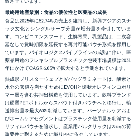
致させています。
最終用途産業別：食品の優位性と医薬品の成長
食品は2025年に52.74%の売上を維持し、新興アジアのスナ
ック文化とシングルサーブ分量が増分量を牽引していま
す。コンビニエンスフード、生鮮青果、乳製品は、二次容
器なしで賞味期限を延長する再封可能パウチ形式を採用し
ています。バイオロジクスパイプラインの成熟に伴い、医
薬品用途のフレキシブルプラスチック包装市場規模は2031
年にかけてCAGR 6.05%で拡大すると予測されています。
熱成形ブリスターウェブとIVバッグラミネートは、酸素と
水分の閾値を満たすためにEVOHと環状オレフィンコポリ
マー層を含む共押出構造を使用しています。飲料ブランド
は硬質PETボトルからスパウト付きパウチへと移行し、輸
送排出量を最大60%削減しています。パーソナルケアおよ
びホームケアセグメントはプラスチック使用量を削減する
リフィルパウチを追求し、産業用バルクサックは25kgの荷
重要件に耐えるために織りPPに依存しています。