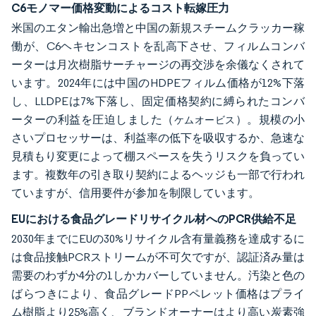
C6モノマー価格変動によるコスト転嫁圧力
米国のエタン輸出急増と中国の新規スチームクラッカー稼
働が、C6ヘキセンコストを乱高下させ、フィルムコンバ
ーターは月次樹脂サーチャージの再交渉を余儀なくされて
います。2024年には中国のHDPEフィルム価格が12%下落
し、LLDPEは7%下落し、固定価格契約に縛られたコンバ
ーターの利益を圧迫しました（
）。規模の小
ケムオービス
さいプロセッサーは、利益率の低下を吸収するか、急速な
見積もり変更によって棚スペースを失うリスクを負ってい
ます。複数年の引き取り契約によるヘッジも一部で行われ
ていますが、信用要件が参加を制限しています。
EUにおける食品グレードリサイクル材へのPCR供給不足
2030年までにEUの30%リサイクル含有量義務を達成するに
は食品接触PCRストリームが不可欠ですが、認証済み量は
需要のわずか4分の1しかカバーしていません。汚染と色の
ばらつきにより、食品グレードPPペレット価格はプライ
ム樹脂より25%高く、ブランドオーナーはより高い炭素強