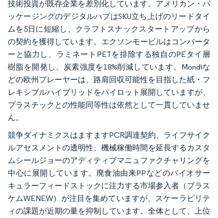
技術投資が既存企業を差別化しています。アメリカン・パ
ッケージングのデジタルハブはSKU立ち上げのリードタイ
ムを5日に短縮し、クラフトスナックスタートアップから
の契約を獲得しています。エクソンモービルはコンバータ
ーと協力し、ラミネートPETを排除する独自のPEタイ層
樹脂を開発し、炭素強度を18%削減しています。Mondiな
どの欧州プレーヤーは、路肩回収可能性を目指した紙・フ
レキシブルハイブリッドをパイロット展開していますが、
プラスチックとの性能同等性は依然として一貫していませ
ん。
競争ダイナミクスはますますPCR調達契約、ライフサイク
ルアセスメントの透明性、機械稼働時間を延長するカスタ
ムシールジョーのアディティブマニュファクチャリングを
中心に展開しています。廃食油由来PPなどのバイオサー
キュラーフィードストックに注力する市場参入者（ブラス
ケムWENEW）が注目を集めていますが、スケーラビリテ
ィの課題が近期の量を抑制しています。全体として、上位