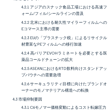
4.2.1 アジアのスナック食品工場における高速フ
ォーム/フィル/シールラインの普及
4.2.2 北米における耐久性マイラーフィルムへの
Eコマース主導の需要
4.2.3 EUの「プラスチック税」によるリサイクル
材豊富なPEフィルムへの移行加速
4.2.4 高バリアEVOHラミネートを必要とする医
薬品コールドチェーンの拡大
4.2.5 ASEANにおけるRTD飲料向けスタンドアッ
プパウチへの需要急増
4.2.6 サーキュラリティ目標に向けたブランドオ
ーナーのモノマテリアル構造への転換
4.3 市場抑制要因
4.3.1 C6モノマー価格変動によるコスト転嫁圧力