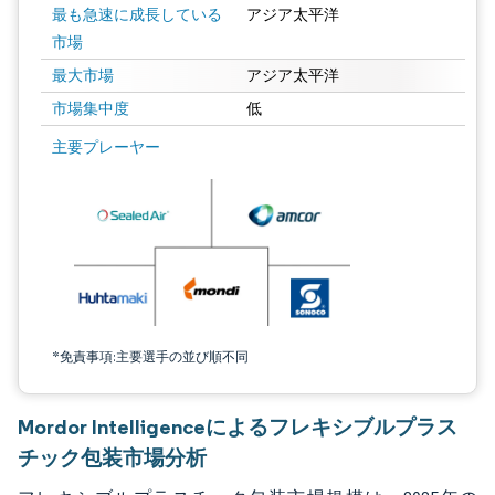
最も急速に成長している
アジア太平洋
市場
最大市場
アジア太平洋
市場集中度
低
画像 © Mordor Intelligence。再利用にはCC BY 4.0の表示が必要です。
主要プレーヤー
*免責事項:主要選手の並び順不同
Mordor Intelligenceによるフレキシブルプラス
チック包装市場分析