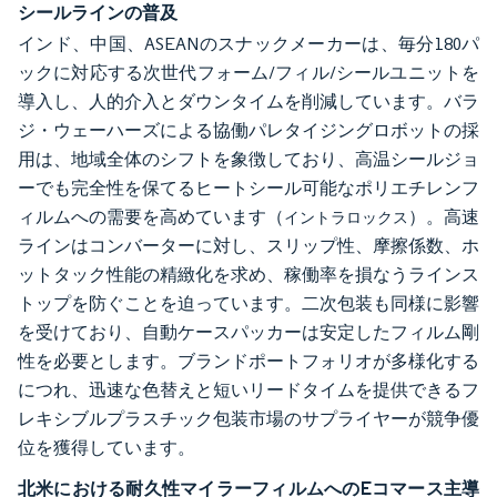
シールラインの普及
インド、中国、ASEANのスナックメーカーは、毎分180パ
ックに対応する次世代フォーム/フィル/シールユニットを
導入し、人的介入とダウンタイムを削減しています。バラ
ジ・ウェーハーズによる協働パレタイジングロボットの採
用は、地域全体のシフトを象徴しており、高温シールジョ
ーでも完全性を保てるヒートシール可能なポリエチレンフ
ィルムへの需要を高めています（
）。高速
イントラロックス
ラインはコンバーターに対し、スリップ性、摩擦係数、ホ
ットタック性能の精緻化を求め、稼働率を損なうラインス
トップを防ぐことを迫っています。二次包装も同様に影響
を受けており、自動ケースパッカーは安定したフィルム剛
性を必要とします。ブランドポートフォリオが多様化する
につれ、迅速な色替えと短いリードタイムを提供できるフ
レキシブルプラスチック包装市場のサプライヤーが競争優
位を獲得しています。
北米における耐久性マイラーフィルムへのEコマース主導