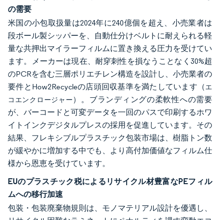
の需要
米国の小包取扱量は2024年に240億個を超え、小売業者は
段ボール製シッパーを、自動仕分けベルトに耐えられる軽
量な共押出マイラーフィルムに置き換える圧力を受けてい
ます。メーカーは現在、耐穿刺性を損なうことなく30%超
のPCRを含む三層ポリエチレン構造を設計し、小売業者の
要件とHow2Recycleの店頭回収基準を満たしています（
エ
）。ブランディングの柔軟性への需要
コエンクロージャー
が、バーコードと可変データを一回のパスで印刷するホワ
イトインクデジタルプレスの採用を促進しています。その
結果、フレキシブルプラスチック包装市場は、樹脂トン数
が緩やかに増加する中でも、より高付加価値なフィルム仕
様から恩恵を受けています。
EUのプラスチック税によるリサイクル材豊富なPEフィル
ムへの移行加速
包装・包装廃棄物規則は、モノマテリアル設計を優遇し、