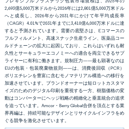
フレキシブルプラスチック包装市場規模は、2025年の
2,693億5,000万米ドルから2026年には2,801億5,000万米ドル
へと成長し、2026年から2031年にかけて年平均成長率
（CAGR）4.01%で2031年までに3,410億6,000万米ドルに達
すると予測されています。需要の底堅さは、Eコマースの
フルフィルメント、高速スナック生産ライン、医薬品コー
ルドチェーンの拡大に起因しており、これらはいずれも耐
久性とサーキュラーエコノミーへの適合を両立できるサプ
ライヤーに有利に働きます。規制圧力——最も顕著なのは
EUの包装・包装廃棄物規則——は、消費後回収（PCR）
ポリエチレンを豊富に含むモノマテリアル構造への移行を
加速させています。ブランドオーナーは短ロットカスタマ
イズのためのデジタル印刷を重視する一方、樹脂価格の変
動はコンバーターにヘッジ戦略の精緻化と垂直統合の追求
を迫っています。Amcor・Berry Global合併を頂点とする業
界再編は、持続可能なデザインとリサイクルインフラをめ
ぐる競争を激化させています。