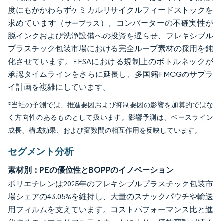
度にもかかわらずケミカルリサイクルフィードストックを
求めています（
）。コンバーターの不確実性が
サープラス
脱インクおよび洗浄設備への投資を遅らせ、フレキシブル
プラスチック包装市場における完全ループ素材の採用を鈍
化させています。EFSAにおける規制上のボトルネックが
承認タイムラインをさらに延長し、多国籍FMCGのサプラ
イ計画を複雑にしています。
*当社の予測では、推進要因および抑制要因の影響を加算的ではな
く方向性のあるものとして扱います。影響予測は、ベースライン
成長、構成効果、および変数間の相互作用を反映しています。
セグメント分析
素材別：PEの優位性とBOPPのイノベーション
ポリエチレンは2025年のフレキシブルプラスチック包装市
場シェアの43.05%を維持し、大量のスナックパウチや輸送
用フィルムを支えています。コストパフォーマンス比と進