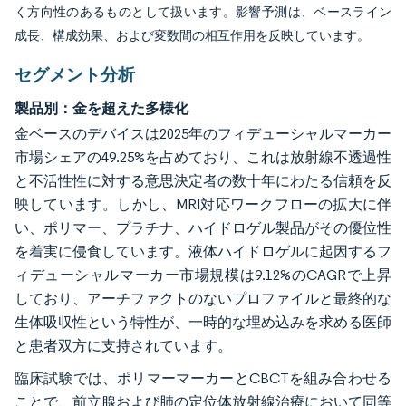
く方向性のあるものとして扱います。影響予測は、ベースライン
成長、構成効果、および変数間の相互作用を反映しています。
セグメント分析
製品別：金を超えた多様化
金ベースのデバイスは2025年のフィデューシャルマーカー
市場シェアの49.25%を占めており、これは放射線不透過性
と不活性性に対する意思決定者の数十年にわたる信頼を反
映しています。しかし、MRI対応ワークフローの拡大に伴
い、ポリマー、プラチナ、ハイドロゲル製品がその優位性
を着実に侵食しています。液体ハイドロゲルに起因するフ
ィデューシャルマーカー市場規模は9.12%のCAGRで上昇
しており、アーチファクトのないプロファイルと最終的な
生体吸収性という特性が、一時的な埋め込みを求める医師
と患者双方に支持されています。
臨床試験では、ポリマーマーカーとCBCTを組み合わせる
ことで、前立腺および肺の定位体放射線治療において同等