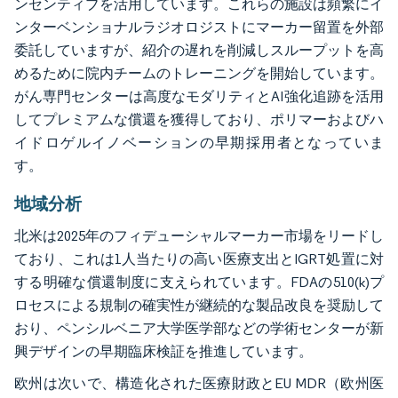
ンセンティブを活用しています。これらの施設は頻繁にイ
ンターベンショナルラジオロジストにマーカー留置を外部
委託していますが、紹介の遅れを削減しスループットを高
めるために院内チームのトレーニングを開始しています。
がん専門センターは高度なモダリティとAI強化追跡を活用
してプレミアムな償還を獲得しており、ポリマーおよびハ
イドロゲルイノベーションの早期採用者となっていま
す。
地域分析
北米は2025年のフィデューシャルマーカー市場をリードし
ており、これは1人当たりの高い医療支出とIGRT処置に対
する明確な償還制度に支えられています。FDAの510(k)プ
ロセスによる規制の確実性が継続的な製品改良を奨励して
おり、ペンシルベニア大学医学部などの学術センターが新
興デザインの早期臨床検証を推進しています。
欧州は次いで、構造化された医療財政とEU MDR（欧州医