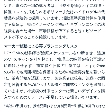
ンド、東欧の一部の購入者は、可視性を損なわずに取得・
留置コストを抑えられるポリマーまたはハイドロゲルの代
替品を試験的に採用しています。活動基準原価計算を使用
する病院は、特にイメージング検証と再プランニングの諸
経費を含めた場合、市場価格が低下すると総エピソードコ
ストが下がることを確認しています。
マーカー移動による再プランニングリスク
1.7〜7.6%の移動率が治療スケジュールを中断させ、追加
のCTスキャンを引き起こし、物理士の時間を輪郭再設定
に向けさせます。前立腺や肝臓の症例では、わずか2mm
のズレでも周囲構造を保護するための線量再分配を強いら
れ、治療開始が遅延します。製造業者は現在、組織への固
定を改善するためにヘリカル溝や展開式ウィングを追加し
ていますが、小規模の外来センターは新しいデザインを購
入するためのリソースが不足している場合があります。
*当社の予測では、推進要因および抑制要因の影響を加算的ではな