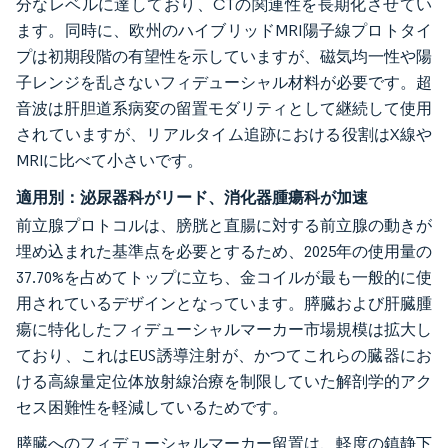
分なレベルに達しており、CTの関連性を長期化させてい
ます。同時に、欧州のハイブリッドMRI陽子線プロトタイ
プは初期段階の有望性を示していますが、磁気均一性や陽
子レンジを乱さないフィデューシャル材料が必要です。超
音波は肝胆道系病変の留置モダリティとして継続して使用
されていますが、リアルタイム追跡における役割はX線や
MRIに比べて小さいです。
適用別：泌尿器科がリード、消化器腫瘍科が加速
前立腺プロトコルは、膀胱と直腸に対する前立腺の動きが
埋め込まれた基準点を必要とするため、2025年の使用量の
37.70%を占めてトップに立ち、金コイルが最も一般的に使
用されているデザインとなっています。膵臓および肝臓腫
瘍に特化したフィデューシャルマーカー市場規模は拡大し
ており、これはEUS誘導注射が、かつてこれらの臓器にお
ける高線量定位体放射線治療を制限していた解剖学的アク
セス困難性を軽減しているためです。
膵臓へのフィデューシャルマーカー留置は、軽度の鎮静下