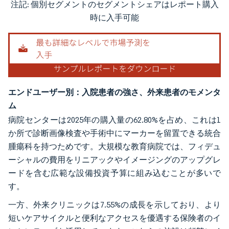
注記: 個別セグメントのセグメントシェアはレポート購入
画像 © Mordor Intelligence。再利用にはCC BY 4.0の表示が必要です。
時に入手可能
エンドユーザー別：入院患者の強さ、外来患者のモメンタ
ム
病院センターは2025年の購入量の62.80%を占め、これは1
か所で診断画像検査や手術中にマーカーを留置できる統合
腫瘍科を持つためです。大規模な教育病院では、フィデュ
ーシャルの費用をリニアックやイメージングのアップグレ
ードを含む広範な設備投資予算に組み込むことが多いで
す。
一方、外来クリニックは7.55%の成長を示しており、より
短いケアサイクルと便利なアクセスを優遇する保険者のイ