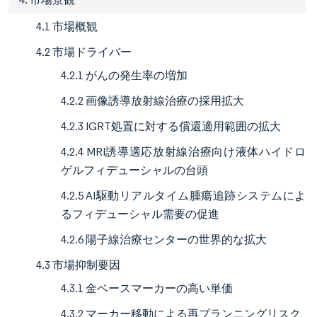
4.1 市場概観
4.2 市場ドライバー
4.2.1 がんの発生率の増加
4.2.2 画像誘導放射線治療の採用拡大
4.2.3 IGRT処置に対する償還適用範囲の拡大
4.2.4 MRI誘導適応放射線治療向け液体ハイドロ
ゲルフィデューシャルの台頭
4.2.5 AI駆動リアルタイム腫瘍追跡システムによ
るフィデューシャル需要の促進
4.2.6 陽子線治療センターの世界的な拡大
4.3 市場抑制要因
4.3.1 金ベースマーカーの高い単価
4.3.2 マーカー移動による再プランニングリスク