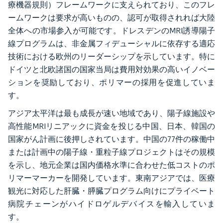
療機器規則）フレームワークに支えられており、このフレ
ームワークは要求が高いものの、認可が取得されれば大陸
全体への市場参入が可能です。ドレスデンのMRI誘導陽子
線プログラムは、非金属フィデューシャルに依存する適応
技術における欧州のリーダーシップを示しています。特に
ドイツと北欧諸国の国家当局は費用対効果の高いイノベー
ションを奨励しており、ポリマーの採用を促進していま
す。
アジア太平洋は最も成長が速い地域であり、陽子線施設や
高性能MRIリニアックに資金を投じる中国、日本、韓国の
国家がん計画に後押しされています。中国の77件の稼働中
または計画中の陽子線・重粒子線プロジェクトはその規模
を示し、地元企業は国内価格水準に合わせた低コストのポ
リマーマーカーを開発しています。東南アジアでは、医療
観光に対応した肝臓・膵臓プログラム向けにプライベート
病院チェーンがハイドロゲルデバイスを輸入していま
す。