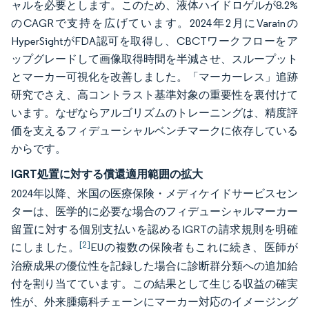
ャルを必要とします。このため、液体ハイドロゲルが8.2%
のCAGRで支持を広げています。2024年2月にVarainの
HyperSightがFDA認可を取得し、CBCTワークフローをア
ップグレードして画像取得時間を半減させ、スループット
とマーカー可視化を改善しました。「マーカーレス」追跡
研究でさえ、高コントラスト基準対象の重要性を裏付けて
います。なぜならアルゴリズムのトレーニングは、精度評
価を支えるフィデューシャルベンチマークに依存している
からです。
IGRT処置に対する償還適用範囲の拡大
2024年以降、米国の医療保険・メディケイドサービスセン
ターは、医学的に必要な場合のフィデューシャルマーカー
留置に対する個別支払いを認めるIGRTの請求規則を明確
[2]
にしました。
EUの複数の保険者もこれに続き、医師が
治療成果の優位性を記録した場合に診断群分類への追加給
付を割り当てています。この結果として生じる収益の確実
性が、外来腫瘍科チェーンにマーカー対応のイメージング