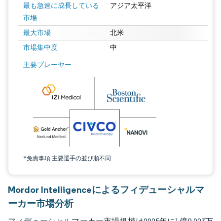
最も急速に成長している
アジア太平洋
市場
最大市場
北米
市場集中度
中
画像 © Mordor Intelligence。再利用にはCC BY 4.0の表示が必要です。
主要プレーヤー
*免責事項:主要選手の並び順不同
Mordor Intelligenceによるフィデューシャルマ
ーカー市場分析