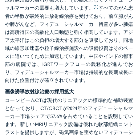
[1]
ャルマーカーの需要も増大しています。
すべてのがん患
者の半数が最終的に放射線治療を受けており、前立腺がん
や肺がんなど、フィデューシャルマーカー留置が多い腫瘍
は高所得国の高齢化人口動態と強く相関しています。アジ
ア太平洋はこの負担の増大する部分を吸収しており、同地
域の線形加速器や粒子線治療施設への設備投資はそのペー
スに追いつくために加速しています。中国やインドの都市
部の病院では、IGRTワークフローの義務化が進んでお
り、フィデューシャルマーカー市場は持続的な長期成長に
向けた位置付けが確立されています。
画像誘導放射線治療の採用拡大
コーンビームCTは現代のリニアックの標準的な補助装置
となっており、CT/CBCTが2024年のフィデューシャルマ
ーカー市場シェアで57.6%を占めていることを説明してい
ます。新しいMRIリニアック設備は優れた軟部組織コント
ラストを提供しますが、磁気画像を歪めないフィデューシ