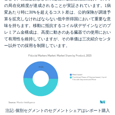
の局在化精度が達成されることが実証されています。1病
変あたり時に30%を超えるコスト差は、公的保険が調達予
算を拡充しなければならない低中所得国において重要な意
味を持ちます。移動に抵抗するコイル状デザインなどのプ
レミアム金構成は、高度に動きのある臓器での使用におい
て有用性を維持していますが、その単価は三次紹介センタ
ー以外での採用を制限しています。
注記: 個別セグメントのセグメントシェアはレポート購入
画像 © Mordor Intelligence。再利用にはCC BY 4.0の表示が必要です。