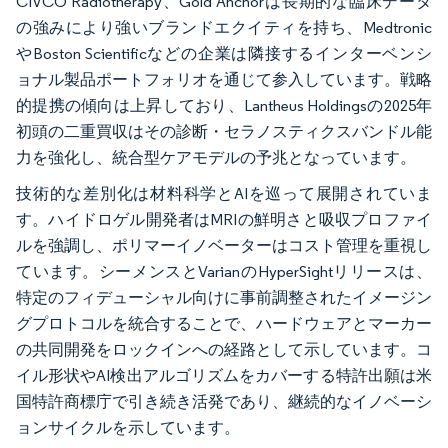
CIVCO Radiotherapy、Gold Anchorは長期的な臨床データ
の強みにより強いブランドエクイティを持ち、Medtronic
やBoston Scientificなどの企業は隣接するインターベンシ
ョナル製品ポートフォリオを通じて参入しています。戦略
的提携の傾向は上昇しており、Lantheus Holdingsの2025年
初頭の二重買収はその診断・セラノスティクスバンドル能
力を強化し、統合型ケアモデルの予兆となっています。
技術的な差別化は材料科学とAIを巡って展開されていま
す。ハイドロゲル開発者はMRIの鮮明さと吸収プロファイ
ルを強調し、ポリマーイノベーターはコスト管理を重視し
ています。シーメンスとVarianのHyperSightリリースは、
特定のフィデューシャル向けに事前調整されたイメージン
グプロトコルを統合することで、ハードウェアとマーカー
の共同開発をロックインへの経路として示しています。コ
イル形状やAI検出アルゴリズムをカバーする特許出願は米
国特許商標庁で引き続き活発であり、継続的なイノベーシ
ョンサイクルを示しています。