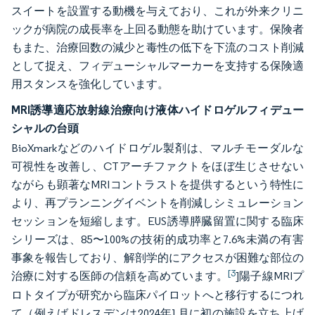
スイートを設置する動機を与えており、これが外来クリニ
ックが病院の成長率を上回る動態を助けています。保険者
もまた、治療回数の減少と毒性の低下を下流のコスト削減
として捉え、フィデューシャルマーカーを支持する保険適
用スタンスを強化しています。
MRI誘導適応放射線治療向け液体ハイドロゲルフィデュー
シャルの台頭
BioXmarkなどのハイドロゲル製剤は、マルチモーダルな
可視性を改善し、CTアーチファクトをほぼ生じさせない
ながらも顕著なMRIコントラストを提供するという特性に
より、再プランニングイベントを削減しシミュレーション
セッションを短縮します。EUS誘導膵臓留置に関する臨床
シリーズは、85〜100%の技術的成功率と7.6%未満の有害
事象を報告しており、解剖学的にアクセスが困難な部位の
[3
治療に対する医師の信頼を高めています。
]陽子線MRIプ
ロトタイプが研究から臨床パイロットへと移行するにつれ
て（例えばドレスデンは2024年1月に初の施設を立ち上げ