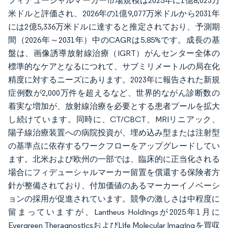
フィデューシャルマーカー市場規模は2025年に1億8,023万
米ドルと評価され、2026年の1億9,077万米ドルから2031年
には2億5,336万米ドルに達すると推定されており、予測期
間（2026年～2031年）中のCAGRは5.85%です。成長の基
盤は、画像誘導放射線治療（IGRT）がんセンター全体の
標準的なケアとなるにつれて、サブミリメートルの局在化
精度に対するニーズにあります。2023年に報告された新規
症例数が2,000万件を超えるなど、世界的ながん診断数の
着実な増加が、放射線治療を必要とする患者プールを拡大
し続けています。同時に、CT/CBCT、MRIリニアック、
陽子線治療装置への病院投資が、埋め込み型または注射型
の基準点に依存するワークフローをアップグレードしてい
ます。北米および欧州の一部では、臨床的に正当化される
場合にフィデューシャルマーカー留置を償還する保険者方
針が整備されており、付加価値のあるマーカーイノベーシ
ョンの採用が促進されています。競争の激しさは中程度に
留まっていますが、Lantheus Holdingsが2025年1月に
Evergreen TheragnosticsおよびLife Molecular Imagingを買収