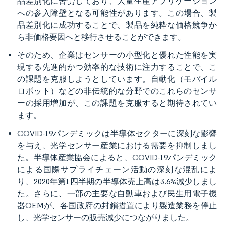
品差別化に苦労しており、大量生産アプリケーション
への参入障壁となる可能性があります。この場合、製
品差別化に成功することで、製品を純粋な価格競争か
ら非価格要因へと移行させることができます。
そのため、企業はセンサーの小型化と優れた性能を実
現する先進的かつ効率的な技術に注力することで、こ
の課題を克服しようとしています。自動化（モバイル
ロボット）などの非伝統的な分野でのこれらのセンサ
ーの採用増加が、この課題を克服すると期待されてい
ます。
COVID-19パンデミックは半導体セクターに深刻な影響
を与え、光学センサー産業における需要を抑制しまし
た。半導体産業協会によると、COVID-19パンデミック
による国際サプライチェーン活動の深刻な混乱によ
り、2020年第1四半期の半導体売上高は3.6%減少しまし
た。さらに、一部の主要な自動車および民生用電子機
器OEMが、各国政府の封鎖措置により製造業務を停止
し、光学センサーの販売減少につながりました。