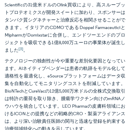
Scientificの31億米ドルのOlink買収により、高スループッ
トプロテオミクスが開発スイートに加わり、スポンサーは
タンパク質シグネチャーと治療反応を相関させることがで
きます。イタリアのCDMOであるDoppel Farmaceuticiと
MipharmがDomixstarに合併し、エンドツーエンドのプロ
ジェクトを吸収できる1億8,000万ユーロの事業体が誕生し
[3]
ました
。
テクノロジーの独創性が今や重要な差別化要因となってい
ます。AIネイティブベンダーは患者の軌跡をモデル化して
適格性を最適化し、eSourceプラットフォームはデータ収
集を自動化してモニタリングコストを削減しています。
BioNTechとCureVacの12億5,000万米ドルの全株式交換取引
は特許の重荷を取り除き、腫瘍学ワクチン向けのmRNAノ
ウハウを統合しています。LEO Pharmaの皮膚科領域にお
けるICONとの提携などの戦略的CRO・製薬アライアンス
は、より深い治験責任医師の関与と迅速な登録を約束する
治療領域特化への動きを示しています。