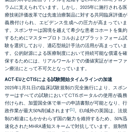
ラムに支えられています。しかし、2025年に施行される医
療技術評価改革では先進治療製品に対する共同臨床評価が
義務付けられ、エビデンス生成への圧力が高まっていま
す。スポンサーは国境を越えて希少な患者コホートを集約
するためにマスタープロトコルおよびプラットフォーム試
験を選択しており、適応型統計手法の活用が高まっていま
す。公的財源による医療制度において持続可能な償還を確
保するためには、リアルワールドでの価値実証がオーファ
ン療法にとって不可欠となっています。
ACT-EUとCTISによる試験開始タイムラインの加速
2025年1月31日の臨床試験規制の完全施行により、スポン
サーはすべての試験においてCTISポータルの使用が義務
付けられ、加盟国全体で単一の申請書類が可能となり、行
[1]
政作業が最大50%削減されます
。EU域外の英国は、法規
制の相違にもかかわらず国の魅力を維持するため、50%迅
速化されたMHRA通知スキームで対抗しています。規制情