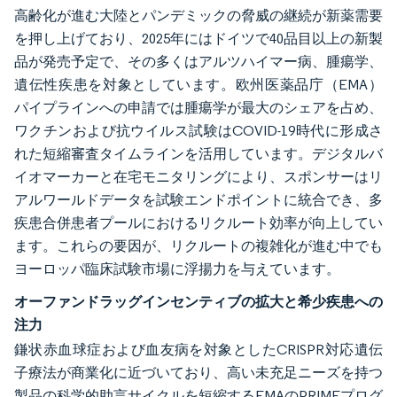
高齢化が進む大陸とパンデミックの脅威の継続が新薬需要
を押し上げており、2025年にはドイツで40品目以上の新製
品が発売予定で、その多くはアルツハイマー病、腫瘍学、
遺伝性疾患を対象としています。欧州医薬品庁（EMA）
パイプラインへの申請では腫瘍学が最大のシェアを占め、
ワクチンおよび抗ウイルス試験はCOVID-19時代に形成さ
れた短縮審査タイムラインを活用しています。デジタルバ
イオマーカーと在宅モニタリングにより、スポンサーはリ
アルワールドデータを試験エンドポイントに統合でき、多
疾患合併患者プールにおけるリクルート効率が向上してい
ます。これらの要因が、リクルートの複雑化が進む中でも
ヨーロッパ臨床試験市場に浮揚力を与えています。
オーファンドラッグインセンティブの拡大と希少疾患への
注力
鎌状赤血球症および血友病を対象としたCRISPR対応遺伝
子療法が商業化に近づいており、高い未充足ニーズを持つ
製品の科学的助言サイクルを短縮するEMAのPRIMEプログ