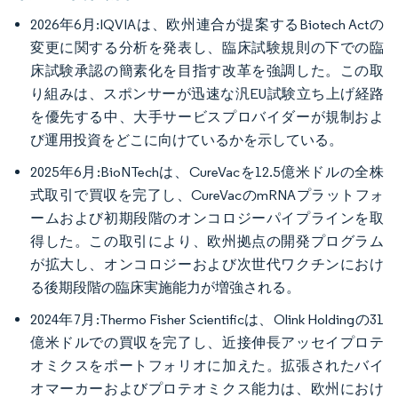
2026年6月:IQVIAは、欧州連合が提案するBiotech Actの
変更に関する分析を発表し、臨床試験規則の下での臨
床試験承認の簡素化を目指す改革を強調した。この取
り組みは、スポンサーが迅速な汎EU試験立ち上げ経路
を優先する中、大手サービスプロバイダーが規制およ
び運用投資をどこに向けているかを示している。
2025年6月:BioNTechは、CureVacを12.5億米ドルの全株
式取引で買収を完了し、CureVacのmRNAプラットフォ
ームおよび初期段階のオンコロジーパイプラインを取
得した。この取引により、欧州拠点の開発プログラム
が拡大し、オンコロジーおよび次世代ワクチンにおけ
る後期段階の臨床実施能力が増強される。
2024年7月:Thermo Fisher Scientificは、Olink Holdingの31
億米ドルでの買収を完了し、近接伸長アッセイプロテ
オミクスをポートフォリオに加えた。拡張されたバイ
オマーカーおよびプロテオミクス能力は、欧州におけ