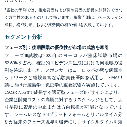
*当社の予測では、推進要因および抑制要因の影響を加算的ではな
く方向性のあるものとして扱います。影響予測は、ベースライン
成長、構成効果、および変数間の相互作用を反映しています。
セグメント分析
フェーズ別：後期段階の優位性が市場の成熟を牽引
フェーズIII試験は2025年のヨーロッパ臨床試験市場の
52.68%を占め、確証的エビデンス生成における同地域の役
割を確認しました。スポンサーはヨーロッパの密な病院ネ
ットワークと経験豊富な治験責任医師を活用し、EMA申
請に向けた腫瘍学・免疫学の重要試験を実施しています。
CAGR 7.55%で成長する適応型フェーズIIデザインにより、
企業は開発コストの高騰に対するリスクヘッジとして、よ
り早期に資産の中止または方向転換が可能となっていま
す。シームレスなII/IIIプラットフォームとリアルタイム分
析が従来のフェーズ境界を曖昧にし、サイクルタイムを短