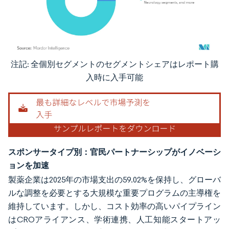
注記: 全個別セグメントのセグメントシェアはレポート購
画像 © Mordor Intelligence。再利用にはCC BY 4.0の表示が必要です。
入時に入手可能
スポンサータイプ別：官民パートナーシップがイノベーシ
ョンを加速
製薬企業は2025年の市場支出の59.02%を保持し、グローバ
ルな調整を必要とする大規模な重要プログラムの主導権を
維持しています。しかし、コスト効率の高いパイプライン
はCROアライアンス、学術連携、人工知能スタートアッ