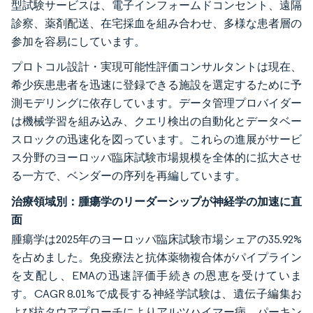
型試験サービスは、電子インフォームドコンセント、遠隔
診察、薬剤配送、在宅採血を組み合わせ、多様な患者層の
参加を容易にしています。
プロトコル設計・実現可能性評価コンサルタントは現在、
希少疾患患者を迅速に登録できる施設を選定するために予
測モデリングに依存しています。データ管理プロバイダー
は機械学習を組み込み、クエリ検出の自動化とデータベー
スロックの迅速化を図っています。これらの進展がサービ
ス分野のヨーロッパ臨床試験市場規模を全体的に拡大させ
る一方で、ベンダーの序列を再編しています。
治療領域別：腫瘍学のリーダーシップが神経学の加速に直
面
腫瘍学は2025年のヨーロッパ臨床試験市場シェアの35.92%
を占めました。免疫療法と抗体薬物複合体がパイプライン
を支配し、EMAの迅速評価手続きの恩恵を受けていま
す。CAGR 8.01%で成長する神経学試験は、遺伝子編集お
よび抗タウアプローチによりアルツハイマー病、パーキン