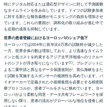
特にデジタル対応または適応型デザインに対して予測困難
なタイムラインを生み出しています。ドイツの試験参加者
に対する新たな報告義務がモニタリングの負担を増加させ
ています。これらの要因が、調和化の取り組みが進む中で
も近期の成長を抑制しています。
世界の患者登録におけるヨーロッパのシェア低下
ヨーロッパでは2024年に前年比6万席の試験枠が減少した
一方、世界全体の数は増加しており、より迅速なタイムラ
インと低コストを約束するアジア太平洋地域へのリクルー
[2]
トのシフトが浮き彫りになっています
。ブレグジットに
よる二重申請と異なるデータ保護規則が、英仏海峡をまた
ぐ試験を実施するスポンサーの複雑性を高めています。バ
イオマーカーで定義された小規模集団を必要とする精密医
療プロトコルが、患者プールをさらに狭めています。ヨー
ロッパがより柔軟な同意・データ共有フレームワークを採
用しない限り、患者の流出がグローバルな地位を侵食し続
けるでしょう。