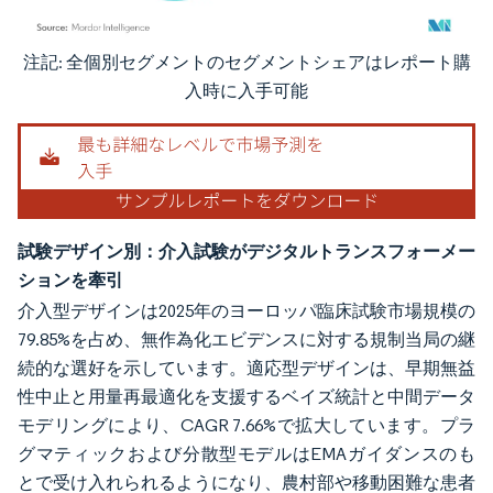
注記: 全個別セグメントのセグメントシェアはレポート購
画像 © Mordor Intelligence。再利用にはCC BY 4.0の表示が必要です。
入時に入手可能
試験デザイン別：介入試験がデジタルトランスフォーメー
ションを牽引
介入型デザインは2025年のヨーロッパ臨床試験市場規模の
79.85%を占め、無作為化エビデンスに対する規制当局の継
続的な選好を示しています。適応型デザインは、早期無益
性中止と用量再最適化を支援するベイズ統計と中間データ
モデリングにより、CAGR 7.66%で拡大しています。プラ
グマティックおよび分散型モデルはEMAガイダンスのも
とで受け入れられるようになり、農村部や移動困難な患者