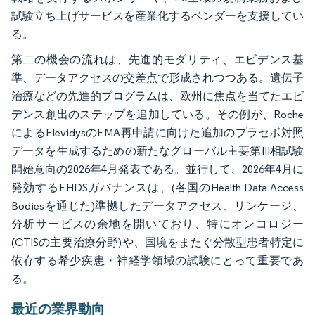
試験立ち上げサービスを産業化するベンダーを支援してい
る。
第二の機会の流れは、先進的モダリティ、エビデンス基
準、データアクセスの交差点で形成されつつある。遺伝子
治療などの先進的プログラムは、欧州に焦点を当てたエビ
デンス創出のステップを追加している。その例が、Roche
によるElevidysのEMA再申請に向けた追加のプラセボ対照
データを生成するための新たなグローバル主要第III相試験
開始意向の2026年4月発表である。並行して、2026年4月に
発効するEHDSガバナンスは、(各国のHealth Data Access
Bodiesを通じた)準拠したデータアクセス、リンケージ、
分析サービスの余地を開いており、特にオンコロジー
(CTISの主要治療分野)や、国境をまたぐ分散型患者特定に
依存する希少疾患・神経学領域の試験にとって重要であ
る。
最近の業界動向