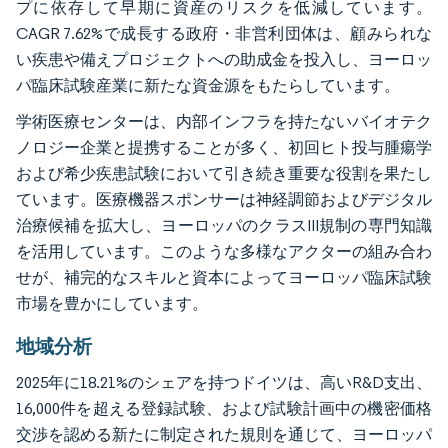
プに依存して早期に資産のリスクを低減しています。
CAGR 7.62%で成長する政府・非営利団体は、顧みられな
い疾患や備えプロジェクトへの助成金を投入し、ヨーロッ
パ臨床試験産業に新たな資金源をもたらしています。
学術医療センターは、内部インフラを持たないバイオテク
ノロジー企業と提携することが多く、初回ヒト投与腫瘍学
および希少疾患試験において引き続き重要な役割を果たし
ています。医療機器スポンサーは神経調節およびデジタル
治療候補を拡大し、ヨーロッパのクラスIII規制の専門知識
を活用しています。このような多様なアクターの組み合わ
せが、補完的なスキルと資本によってヨーロッパ臨床試験
市場を豊かにしています。
地域分析
2025年に18.21%のシェアを持つドイツは、高いR&D支出、
16,000件を超える登録試験、および試験計画中の機密価格
交渉を認める新たに制定された規則を通じて、ヨーロッパ