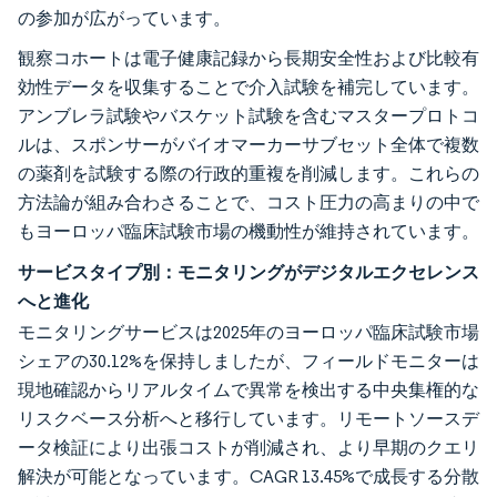
の参加が広がっています。
観察コホートは電子健康記録から長期安全性および比較有
効性データを収集することで介入試験を補完しています。
アンブレラ試験やバスケット試験を含むマスタープロトコ
ルは、スポンサーがバイオマーカーサブセット全体で複数
の薬剤を試験する際の行政的重複を削減します。これらの
方法論が組み合わさることで、コスト圧力の高まりの中で
もヨーロッパ臨床試験市場の機動性が維持されています。
サービスタイプ別：モニタリングがデジタルエクセレンス
へと進化
モニタリングサービスは2025年のヨーロッパ臨床試験市場
シェアの30.12%を保持しましたが、フィールドモニターは
現地確認からリアルタイムで異常を検出する中央集権的な
リスクベース分析へと移行しています。リモートソースデ
ータ検証により出張コストが削減され、より早期のクエリ
解決が可能となっています。CAGR 13.45%で成長する分散