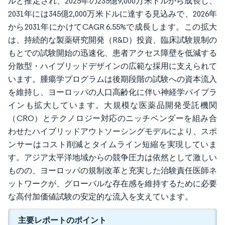
ルと推定され、2025年の235億9,000万米ドルから成長し、
2031年には345億2,000万米ドルに達する見込みで、2026年
から2031年にかけてCAGR 6.55%で成長します。この拡大
は、持続的な製薬研究開発（R&D）投資、臨床試験規制の
もとでの試験開始の迅速化、患者アクセス障壁を低減する
分散型・ハイブリッドデザインの広範な採用に支えられて
います。腫瘍学プログラムは後期段階の試験への資本流入
を維持し、ヨーロッパの人口高齢化に伴い神経学パイプラ
インも拡大しています。大規模な医薬品開発受託機関
（CRO）とテクノロジー対応のニッチベンダーを組み合
わせたハイブリッドアウトソーシングモデルにより、スポ
ンサーはコスト削減とタイムライン短縮を実現していま
す。アジア太平洋地域からの競争圧力は依然として激しい
ものの、ヨーロッパの規制改革と充実した治験責任医師ネ
ットワークが、グローバルな存在感を維持するために必要
な高付加価値試験の安定的な流入を支えています。
主要レポートのポイント