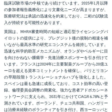
臨床試験市場の中核であり続けています。2025年1月以降
の参加者報告義務化により文書化ニーズが高まりますが、
医療研究法は承認の迅速化を約束しており、二桁の試験流
入が持続する可能性があります。
英国は、MHRA審査時間の短縮と適応型ライセンシングパ
イロットの提供により、ブレグジット後の規制の相違を補
いながら最高水準の研究エコシステムを維持しています。
迅速な科学的助言メカニズムが、オランダやベルギーに目
を向けかねない腫瘍学・先進治療スポンサーを引き付けて
います。フランスは2024年に主要製薬グループから20億ユ
ーロを超える資本コミットメントを確保し、パリとリヨン
の早期段階トランスレーショナルハブを強化しました。
スペインは最も急速に成長しており、コスト効率の高い登
録、倫理委員会調整の簡素化、強力な患者アドボカシーネ
ットワークに支えられ、2031年にかけてCAGR 6.78%と予
測されています。ポーランド、チェコ共和国、ハンガリー
は治療未経験のボランティアを引き付け、西ヨーロッパと