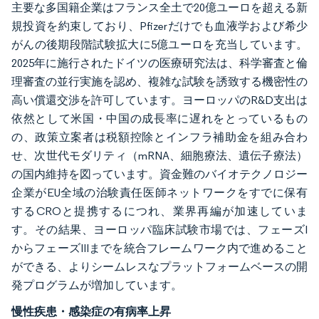
主要な多国籍企業はフランス全土で20億ユーロを超える新
規投資を約束しており、Pfizerだけでも血液学および希少
がんの後期段階試験拡大に5億ユーロを充当しています。
2025年に施行されたドイツの医療研究法は、科学審査と倫
理審査の並行実施を認め、複雑な試験を誘致する機密性の
高い償還交渉を許可しています。ヨーロッパのR&D支出は
依然として米国・中国の成長率に遅れをとっているもの
の、政策立案者は税額控除とインフラ補助金を組み合わ
せ、次世代モダリティ（mRNA、細胞療法、遺伝子療法）
の国内維持を図っています。資金難のバイオテクノロジー
企業がEU全域の治験責任医師ネットワークをすでに保有
するCROと提携するにつれ、業界再編が加速していま
す。その結果、ヨーロッパ臨床試験市場では、フェーズI
からフェーズIIIまでを統合フレームワーク内で進めること
ができる、よりシームレスなプラットフォームベースの開
発プログラムが増加しています。
慢性疾患・感染症の有病率上昇