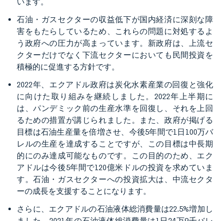
います。
石油・ガスセクターの収益低下が国内経済に深刻な障
害をもたらしているため、これらの問題に対処するよ
う政府への圧力が高まっています。新政府は、上流セ
クターだけでなく下流セクターにおいても民間投資を
積極的に促進する方針です。
2022年、エクアドル政府は炭化水素産業の回復と強化
に向けた取り組みを継続しました。2022年上半期に
は、パンデミック前の生産水準を回復し、それを上回
るための措置が講じられました。また、政府が掲げる
目標は石油生産量を倍増させ、今後5年間で1日100万バ
レルの生産を達成することですが、この目標は中長期
的にのみ達成可能なものです。この目的のため、エク
アドルは今後5年間で120億米ドルの投資を求めていま
す。石油・ガスセクターへの投資拡大は、中流セクタ
ーの成長を支援することになります。
さらに、エクアドルの石油液体総消費量は22.5%増加し
ました。2021年の石油液体総消費量は1日24万9千バレ