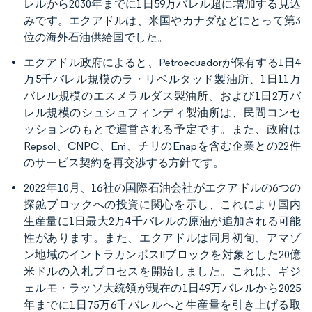
レルから2030年までに1日59万バレル超に増加する見込
みです。エクアドルは、米国やカナダなどにとって第3
位の海外石油供給国でした。
エクアドル政府によると、Petroecuadorが保有する1日4
万5千バレル規模のラ・リベルタッド製油所、1日11万
バレル規模のエスメラルダス製油所、および1日2万バ
レル規模のシュシュフィンディ製油所は、民間コンセ
ッションのもとで運営される予定です。また、政府は
Repsol、CNPC、Eni、チリのEnapを含む企業との22件
のサービス契約を再交渉する方針です。
2022年10月、16社の国際石油会社がエクアドルの6つの
探鉱ブロックへの投資に関心を示し、これにより国内
生産量に1日最大2万4千バレルの原油が追加される可能
性があります。また、エクアドルは同月初旬、アマゾ
ン地域のイントラカンポスIIブロックを対象とした20億
米ドルの入札プロセスを開始しました。これは、ギジ
ェルモ・ラッソ大統領が現在の1日49万バレルから2025
年までに1日75万6千バレルへと生産量を引き上げる取