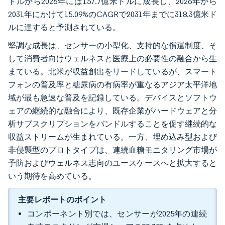
ドルから2026年には157.7億米ドルに成長し、2026年から
2031年にかけて15.09%のCAGRで2031年までに318.3億米ド
ルに達すると予測されている。
堅調な成長は、センサーの小型化、支持的な償還制度、そ
して消費者向けウェルネスと医療上の必要性の融合から生
まている。北米が収益創出をリードしているが、スマート
フォンの普及率と糖尿病の有病率が重なるアジア太平洋地
域が最も急速な普及を記録している。デバイスとソフトウ
ェアの継続的な融合により、既存企業がハードウェアと分
析サブスクリプションをバンドルすることを促す継続的な
収益ストリームが生まれている。一方、埋め込み型および
非侵襲型のプロトタイプは、連続血糖モニタリング市場が
予防およびウェルネス志向のユースケースへと拡大すると
いう期待を高めている。
主要レポートのポイント
コンポーネント別では、センサーが2025年の連続