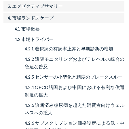
3. エグゼクティブサマリー
4. 市場ランドスケープ
4.1 市場概要
4.2 市場ドライバー
4.2.1 糖尿病の有病率上昇と早期診断の増加
4.2.2 遠隔モニタリングおよびテレヘルス統合の
急速な普及
4.2.3 センサーの小型化と精度のブレークスルー
4.2.4 OECD諸国および中国における有利な償還
制度の拡大
4.2.5 診断済み糖尿病を超えた消費者向けウェル
ネスへの拡大
4.2.6 サブスクリプション価格設定による低・中