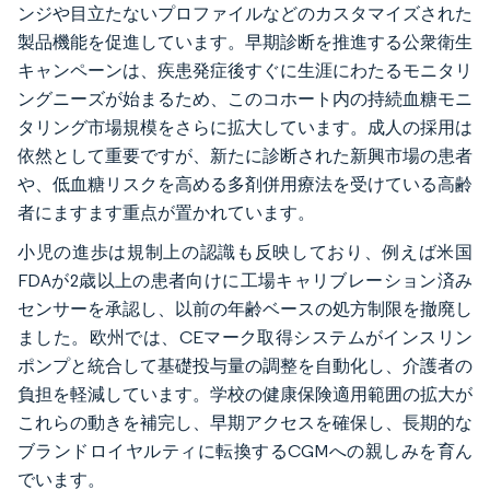
ンジや目立たないプロファイルなどのカスタマイズされた
製品機能を促進しています。早期診断を推進する公衆衛生
キャンペーンは、疾患発症後すぐに生涯にわたるモニタリ
ングニーズが始まるため、このコホート内の持続血糖モニ
タリング市場規模をさらに拡大しています。成人の採用は
依然として重要ですが、新たに診断された新興市場の患者
や、低血糖リスクを高める多剤併用療法を受けている高齢
者にますます重点が置かれています。
小児の進歩は規制上の認識も反映しており、例えば米国
FDAが2歳以上の患者向けに工場キャリブレーション済み
センサーを承認し、以前の年齢ベースの処方制限を撤廃し
ました。欧州では、CEマーク取得システムがインスリン
ポンプと統合して基礎投与量の調整を自動化し、介護者の
負担を軽減しています。学校の健康保険適用範囲の拡大が
これらの動きを補完し、早期アクセスを確保し、長期的な
ブランドロイヤルティに転換するCGMへの親しみを育ん
でいます。