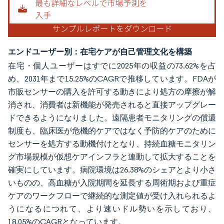
エンドユーザー別：在宅ケアが自己管理文化を構築
在宅・個人ユーザーはすでに2025年の収益の73.62%を占
め、2031年まで15.25%のCAGRで推移しています。FDAが
市販センサーの購入を許可する動きにより処方の摩擦が解
消され、消費者は新機能が発売されると直接アップグレー
ドできるようになりました。遠隔患者モニタリングの償還
制度も、臨床医が危機的ケアではなく予防的ケアのために
センサーを処方する動機付けとなり、持続血糖モニタリン
グ市場規模が仮想ケアインフラと連動して拡大することを
確実にしています。病院環境は26.38%のシェアとより小さ
いものの、高血糖が入院期間を延長する周術期および重症
ケアのワークフローで継続的な測定値が受け入れられるよ
うになるにつれて、より速いドル勢いを示しており、
18.05%のCAGRとなっています。