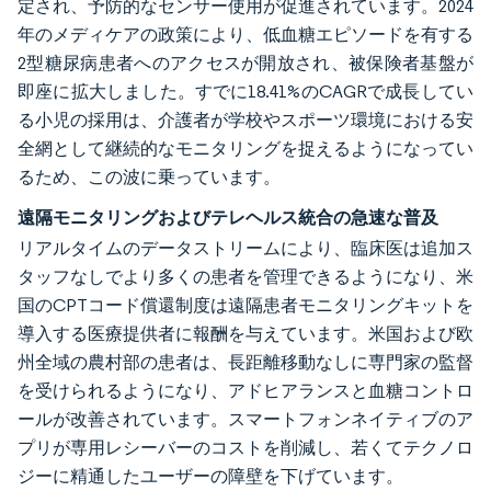
定され、予防的なセンサー使用が促進されています。2024
年のメディケアの政策により、低血糖エピソードを有する
2型糖尿病患者へのアクセスが開放され、被保険者基盤が
即座に拡大しました。すでに18.41%のCAGRで成長してい
る小児の採用は、介護者が学校やスポーツ環境における安
全網として継続的なモニタリングを捉えるようになってい
るため、この波に乗っています。
遠隔モニタリングおよびテレヘルス統合の急速な普及
リアルタイムのデータストリームにより、臨床医は追加ス
タッフなしでより多くの患者を管理できるようになり、米
国のCPTコード償還制度は遠隔患者モニタリングキットを
導入する医療提供者に報酬を与えています。米国および欧
州全域の農村部の患者は、長距離移動なしに専門家の監督
を受けられるようになり、アドヒアランスと血糖コントロ
ールが改善されています。スマートフォンネイティブのア
プリが専用レシーバーのコストを削減し、若くてテクノロ
ジーに精通したユーザーの障壁を下げています。