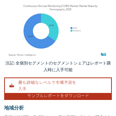
注記: 全個別セグメントのセグメントシェアはレポート購
画像 © Mordor Intelligence。再利用にはCC BY 4.0の表示が必要です。
入時に入手可能
地域分析