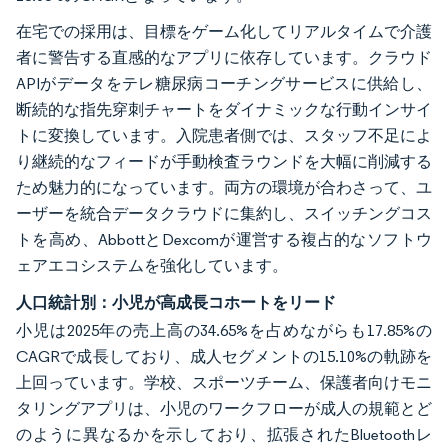
在宅での採用は、目標をゲーム化してリアルタイムで介護
者に警告する直感的なアプリに依存しています。クラウド
APIがデータをテレ糖尿病コーチングサービスに供給し、
断続的な指先穿刺チャートをダイナミックな行動インサイ
トに変換しています。入院患者側では、スタッフ不足によ
り継続的なフィードが手動検査ラウンドを大幅に削減する
ため魅力的になっています。両方の環境が合わさって、ユ
ーザーを統合データクラウドに集約し、スイッチングコス
トを高め、AbbottとDexcomが運営する複占的なソフトウ
ェアエコシステムを強化しています。
人口統計別：小児が高成長コホートをリード
小児は2025年の売上高の34.65%を占めながらも17.85%の
CAGRで成長しており、成人セグメントの15.10%の軌跡を
上回っています。学校、スポーツチーム、保護者向けモニ
タリングアプリは、小児のワークフローが成人の規範とど
のように異なるかを示しており、拡張されたBluetoothレ