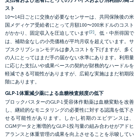
支払者および患者にとってのデバイスおよび消耗品の高コ
スト
10〜14日ごとに交換が必要なセンサーは、共同保険後の米
国メディケア受給者にとって月額100〜200米ドルのコスト
[2]
がかかり、固定収入を圧迫しています
。低・中所得国で
は、補助金なしの小売価格が平均月収を超えています。サ
ブスクリプションモデルは参入コストを下げますが、多く
の人にとってはまだ手の届かない水準にあります。利用量
に応じた支払いや成果ベースの契約が財務的なハードルを
軽減できる可能性がありますが、広範な実施はまだ初期段
階にあります。
GLP-1体重減少薬による血糖検査頻度の低下
ブロックバスターのGLP-1受容体作動薬は血糖変動を改善
し、継続的なモニタリングの必要性に対する認識を低下さ
せる可能性があります。しかし初期のエビデンスは、
CGMデータと漸増的なGLP-1投与量の組み合わせがアドヒ
アランスと体重管理の成果を向上させることを示唆してい