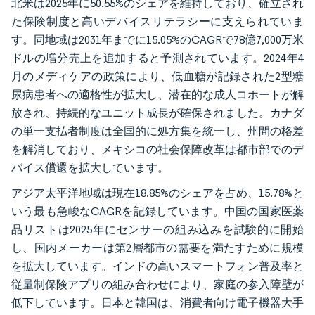
北米は2025年に50.55%のシェアを維持しており、確立され
た保険制度と高いデバイスリテラシーに支えられていま
す。同地域は2031年までに15.05%のCAGRで78億7,000万米
ドルの増分売上を追加すると予測されています。2024年4
月のメディケアの政策により、低血糖が記録された2型糖
尿病患者への適格性が拡大し、潜在的な成人コホートが解
放され、持続的なユニット成長が確保されました。カナダ
の単一支払者制度は全国的に処方集を統一し、州間の格差
を解消しており、メキシコの社会保障改革は都市部でのデ
バイス償還を拡大しています。
アジア太平洋地域は現在18.85%のシェアを占め、15.78%と
いう最も急峻なCAGRを記録しています。中国の国家医薬
品リストは2025年にセンサーの組み込みを試験的に開始
し、国内メーカーは第2層都市の需要を満たすために規模
を拡大しています。インドの高いスマートフォン普及率と
従量制保険アプリの組み合わせにより、家庭の参入障壁が
低下しています。日本と韓国は、消費者向け電子機器大手