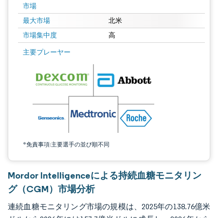
市場
最大市場
北米
市場集中度
高
画像 © Mordor Intelligence。再利用にはCC BY 4.0の表示が必要です。
主要プレーヤー
*免責事項:主要選手の並び順不同
Mordor Intelligenceによる持続血糖モニタリン
グ（CGM）市場分析
連続血糖モニタリング市場の規模は、2025年の138.76億米