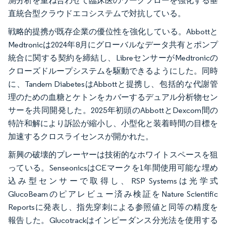
測分析を重ね合わせて臨床医のワークフローを強化する垂
直統合型クラウドエコシステムで対抗している。
戦略的提携が既存企業の優位性を強化している。Abbottと
Medtronicは2024年8月にグローバルなデータ共有とポンプ
統合に関する契約を締結し、LibreセンサーがMedtronicの
クローズドループシステムを駆動できるようにした。同時
に、Tandem DiabetesはAbbottと提携し、包括的な代謝管
理のための血糖とケトンをカバーするデュアル分析物セン
サーを共同開発した。2025年初頭のAbbottとDexcom間の
特許和解により訴訟が縮小し、小型化と装着時間の目標を
加速するクロスライセンスが開かれた。
新興の破壊的プレーヤーは技術的なホワイトスペースを狙
っている。SenseonicsはCEマークを1年間使用可能な埋め
込み型センサーで取得し、RSP Systemsは光学式
GlucoBeamのピアレビュー済み検証をNature Scientific
Reportsに発表し、指先穿刺による参照値と同等の精度を
報告した。Glucotrackはインピーダンス分光法を使用する