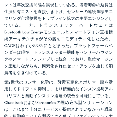
ントは年次交換間隔を実現しつつある。装着寿命の延長は
生涯所有コストを直接引き下げ、センサーの連続血糖モニ
タリング市場規模をトップライン拡大の主要エンジンとし
ている。一方、トランスミッターハードウェアは
Bluetooth Low Energyモジュールとスマートフォン直接接
続アーキテクチャがその層をコモディティ化したため、
CAGRはわずか5.98%にとどまった。プラットフォームベ
ンダーは現在、トランスミッター機能をセンサーハウジン
グやスマートフォンアプリに統合しており、単位マージン
を圧迫しながらも、簡素化されたセットアップを通じて消
費者を引き付けている。
第2世代のセンサー化学は、酵素安定化とポリマー膜を活
用してドリフトを抑制し、より積極的なインスン投与アル
ゴリズムと自動インスリン送達の統合を可能にしている。
GlucotrackおよびSenseonicsの埋め込み型ソリューション
は、これまで十分にサービスが提供されていなかった職業
的・運動的ニッチを開拓できる低プロファイルでメンテナ