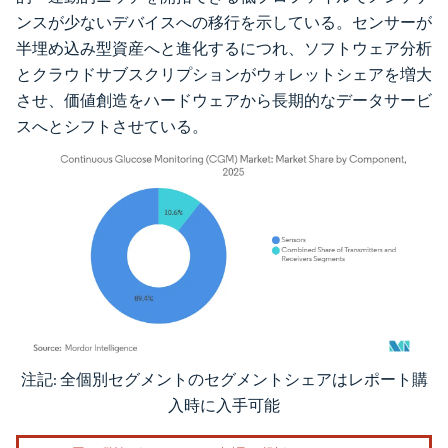
ンスが少ないデバイスへの移行を示している。センサーが
半埋め込み型資産へと進化するにつれ、ソフトウェア分析
とクラウドサブスクリプションがウォレットシェアを増大
させ、価値創造をハードウェアから長期的なデータサービ
スへとシフトさせている。
注記: 全個別セグメントのセグメントシェアはレポート購
画像 © Mordor Intelligence。再利用にはCC BY 4.0の表示が必要です。
入時に入手可能