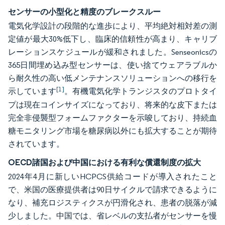
センサーの小型化と精度のブレークスルー
電気化学設計の段階的な進歩により、平均絶対相対差の測
定値が最大30%低下し、臨床的信頼性が高まり、キャリブ
レーションスケジュールが緩和されました。Senseonicsの
365日間埋め込み型センサーは、使い捨てウェアラブルか
ら耐久性の高い低メンテナンスソリューションへの移行を
[1]
示しています
。有機電気化学トランジスタのプロトタイ
プは現在コインサイズになっており、将来的な皮下または
完全非侵襲型フォームファクターを示唆しており、持続血
糖モニタリング市場を糖尿病以外にも拡大することが期待
されています。
OECD諸国および中国における有利な償還制度の拡大
2024年4月に新しいHCPCS供給コードが導入されたこと
で、米国の医療提供者は90日サイクルで請求できるように
なり、補充ロジスティクスが円滑化され、患者の脱落が減
少しました。中国では、省レベルの支払者がセンサーを慢