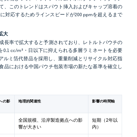
て、このトレンドはスパウト挿入およびキャップ溶着の
対応するためラインスピードが200 ppmを超えるまで
拡大
二桁成長率で拡大すると予測されており、レトルトパウチの
0.1 cc/m²・日以下に抑えられる多層ラミネートを必要
せたアルミ箔代替品を採用し、重量削減とリサイクル対応指
食品における中国パウチ包装市場の新たな基準を確立し
測への影
地理的関連性
影響の時間軸
全国規模、沿岸製造拠点への影
短期（2年以
響が大きい
内）