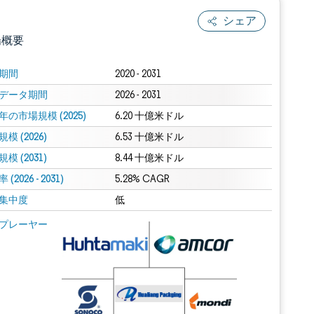
シェア
場概要
期間
2020 - 2031
データ期間
2026 - 2031
年の市場規模 (2025)
6.20 十億米ドル
模 (2026)
6.53 十億米ドル
模 (2031)
8.44 十億米ドル
(2026 - 2031)
.0の表示が必要です。
5.28% CAGR
集中度
低
 Mordor Intelligence。再利用にはCC BY 4.0の表示が必要です。
プレーヤー