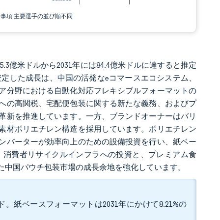
責事項:主要選手の並び順不同
5.3億米ドルから2031年には84.4億米ドルに達すると推定
。この安定した成長は、中国の活発なeコマースエコシステム、
ア分野における自動化対応フレキシブルフォーマットの
への高関税、宅配便包装に関する新たな義務、およびプ
革新を推進しています。一方、ブランドオーナーはバリ
素材ポリエチレン構造を採用しています。ポリエチレン
ンバーターが効率向上のための設備投資を行い、紙ベー
。消費者リサイクルインフラへの投資と、プレミアム食
けた中国パウチ包装市場の成長余地を強化しています。
ド。紙ベースフォーマットは2031年にかけて8.21%の