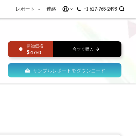
レポート
連絡
+1 617-765-2493
4750