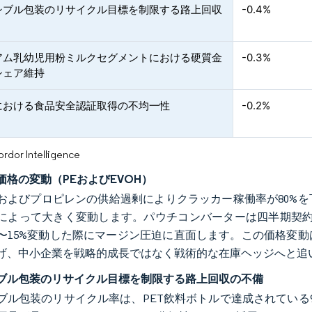
シブル包装のリサイクル目標を制限する路上回収
-0.4%
アム乳幼児用粉ミルクセグメントにおける硬質金
-0.3%
シェア維持
における食品安全認証取得の不均一性
-0.2%
or Intelligence
価格の変動（PEおよびEVOH）
およびプロピレンの供給過剰によりクラッカー稼働率が80%
によって大きく変動します。パウチコンバーターは四半期契約を
2〜15%変動した際にマージン圧迫に直面します。この価格変
げ、中小企業を戦略的成長ではなく戦術的な在庫ヘッジへと追
ブル包装のリサイクル目標を制限する路上回収の不備
ブル包装のリサイクル率は、PET飲料ボトルで達成されている9