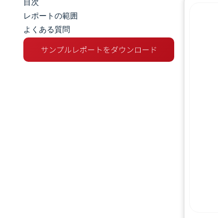
目次
市場規模とシェア
レポートの範囲
よくある質問
市場分析
トレンドとインサイト
セグメント分析
地理分析
競争環境
主要プレーヤー
業界の動向