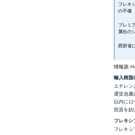
フレキ
の不備
プレミ
属缶の
西部省
情報源: Mord
輸入樹脂
エチレン
運賃急騰
以内に1
投資を妨
フレキシ
フレキシ