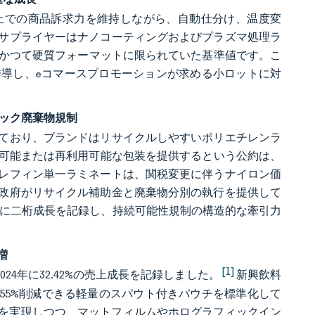
上での商品訴求力を維持しながら、自動仕分け、温度変
サプライヤーはナノコーティングおよびプラズマ処理ラ
これはかつて硬質フォーマットに限られていた基準値です。こ
導し、eコマースプロモーションが求める小ロットに対
チック廃棄物規制
ており、ブランドはリサイクルしやすいポリエチレンラ
イクル可能または再利用可能な包装を提供するという公約は、
レフィン単一ラミネートは、関税変更に伴うナイロン価
政府がリサイクル補助金と廃棄物分別の執行を提供して
4年に二桁成長を記録し、持続可能性規制の構造的な牽引力
増
[1]
024年に32.42%の売上成長を記録しました。
新興飲料
55%削減できる軽量のスパウト付きパウチを標準化して
格帯を実現しつつ、マットフィルムやホログラフィックイン