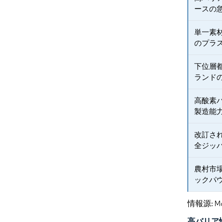
ースの
単一素
のプラ
下位層
ランド
高酸素
製造能
改訂され
全ジッ
農村市場
ックパ
情報源: Mord
高バリア