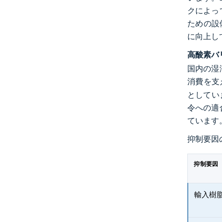
クによっ
ための設
に向上し
高酸素バ
国内の湿
消費を支
としてい
令への適
ています
抑制要因
抑制要因
輸入樹脂