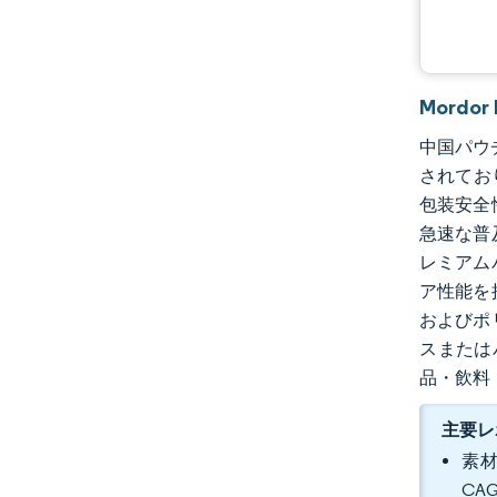
Mordo
中国パウチ
されてお
包装安全
急速な普
レミアム
ア性能を
およびポ
スまたは
品・飲料
主要レ
素材
CA