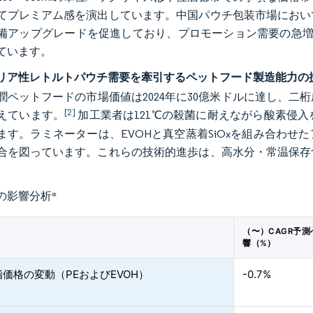
てプレミアム感を演出しています。中国パウチ包装市場におい
備アップグレードを促進しており、プロモーション需要の急増に
ています。
リア性レトルトパウチ需要を牽引するペットフード製造能力の
潤ペットフードの市場価値は2024年に30億米ドルに達し、
[2]
えています。
加工業者は121℃の殺菌に耐えながら酸素侵入を
ます。ラミネーターは、EVOHと真空蒸着SiOxを組み合わ
合を図っています。これらの技術的進歩は、高水分・常温保存
。
の影響分析
*
（〜）CAGR予
響（%）
価格の変動（PEおよびEVOH）
-0.7%