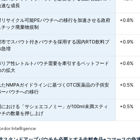
急速な成長
材リサイクル可能PEパウチへの移行を加速させる政府
+0.8%
スチック廃棄物規制
都市でスパウト付きパウチを採用する国内RTD飲料ブ
+0.9%
の急増
バリア性レトルトパウチ需要を牽引するペットフード
+0.6%
力の拡大
たNMPAガイドラインに基づくOTC医薬品の子供安
+0.5%
パーパウチへの移行
における「サシェエコノミー」が100ml未満スティ
+0.5%
ウチの数量を押し上げ
or Intelligence
性スタンドアップパウチを必要とする生鮮食品eコマースの急