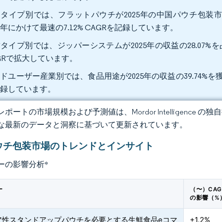
タイプ別では、フラットパウチが2025年の中国パウチ包装市
31年にかけて最速の7.12% CAGRを記録しています。
タイプ別では、ジッパーシステムが2025年の収益の28.07%
GRで拡大しています。
ドユーザー産業別では、食品用途が2025年の収益の39.74%を獲
記録しています。
ポートの市場規模および予測値は、Mordor Intelligence
な最新のデータと洞察に基づいて更新されています。
ウチ包装市場のトレンドとインサイト
ーの影響分析
*
ー
（〜）CA
の影響（%
ア性スタンドアップパウチを必要とする生鮮食品eコマ
+1.2%