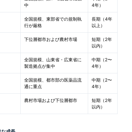
中
4年）
全国規模、東部省での規制執
長期（4年
行が厳格
以上）
下位層都市および農村市場
短期（2年
以内）
全国規模、山東省・広東省に
中期（2〜
製造拠点が集中
4年）
全国規模、都市部の医薬品流
中期（2〜
通に重点
4年）
農村市場および下位層都市
短期（2年
以内）
速な成長