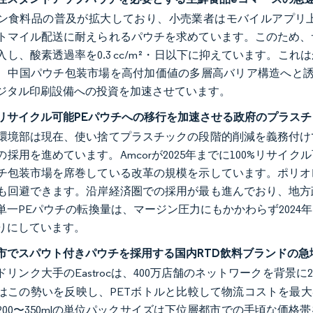
ン食料品の普及が拡大しており、小売業者はモバイルアプリ
トマイル配送に耐えられるパウチを求めています。このため、
入し、酸素透過率を0.3 cc/m²・日以下に抑えています。
、中国パウチ包装市場を高付加価値の多層高バリア構造へと誘
ジタル印刷設備への投資を加速させています。
リサイクル可能PEパウチへの移行を加速させる政府のプラス
環境部は現在、使い捨てプラスチックの段階的削減を義務付け
の採用を進めています。Amcorが2025年までに100%リサ
チ包装市場を席巻している改革の規模を示しています。ポリオ
も回避できます。沿岸経済圏での採用が最も進んでおり、地方
単一PEパウチの転換量は、マージン圧力にもかかわらず202
りにしています。
市でスパウト付きパウチを採用する国内RTD飲料ブランドの急
リンク大手のEastrocは、400万店舗のネットワークを背景に2
はこの勢いを反映し、PETボトルと比較して物流コストを最大
200〜350mlの単位パックサイズは下位層都市での手頃な価