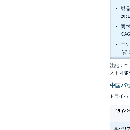
製品
20
閉封
CA
エン
を
注記：本レ
入手可能
中国パ
ドライバ
ドライバ
高バリ