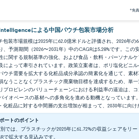
*免
r Intelligenceによる中国パウチ包装市場分析
包装市場規模は2025年に62.0億米ドルと評価され、2026年の6
り、予測期間（2026〜2031年）中のCAGRは5.28%です
性に関する規制基準の強化、および食品・飲料・パーソナルケ
及によって牽引されています。政策立案者は、ポリ塩化ビニル
パウチ需要を拡大する化粧品成分承認の簡素化を通じて、素材
損なうことなくプラスチック廃棄物目標を達成するため、単一
リプロピレンのバリューチェーンにおける利益率の逼迫は、コ
バイオベースの基材への多角化を進める動機となっています
・化粧品に対する中間層の支出増加が相まって、2030年に向
ポートのポイント
別では、プラスチックが2025年に61.72%の収益シェアをリー
GRで拡大する見込みです。