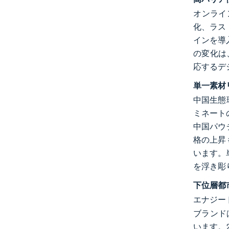
オンライ
化、ラス
インを導
の変化は
応するデ
単一素材
中国生態
ミネート
中国パウ
格の上昇
います。
を浮き彫
下位層都
エナジード
ブランド
います。