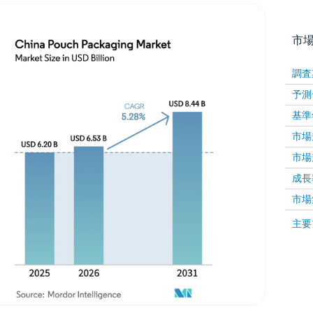
市
調査
予測
基準
市場規
市場規
成長率 
画像 © Mordor Intelligence。再利用にはCC BY 4
市場
画像 ©
主要