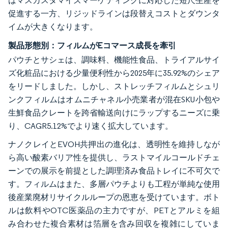
はマスカスタマイズマーケティングに対応した短尺生産を
促進する一方、リジッドラインは段替えコストとダウンタ
イムが大きくなります。
製品形態別：フィルムがEコマース成長を牽引
パウチとサシェは、調味料、機能性食品、トライアルサイ
ズ化粧品における少量便利性から2025年に35.92%のシェア
をリードしました。しかし、ストレッチフィルムとシュリ
ンクフィルムはオムニチャネル小売業者が混在SKU小包や
生鮮食品クレートを跨省輸送向けにラップするニーズに乗
り、CAGR5.12%でより速く拡大しています。
ナノクレイとEVOH共押出の進化は、透明性を維持しなが
ら高い酸素バリア性を提供し、ラストマイルコールドチェ
ーンでの展示を前提とした調理済み食品トレイに不可欠で
す。フィルムはまた、多層パウチよりも工程が単純な使用
後産業廃材リサイクルループの恩恵を受けています。ボト
ルは飲料やOTC医薬品の主力ですが、PETとアルミを組
み合わせた複合素材は箔層を含み回収を複雑にしていま