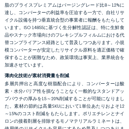
脂のプライスプレミアムはバージングレード比8～12%に
達し、コンバーターの利益率を圧迫する一方で、自社リサ
イクル設備を持つ垂直統合型の事業者に報酬をもたらして
います。ISO 14855に基づく生分解性認証は、特に生鮮食
品やスナック市場向けのフレキシブルフィルムにおける代
替コンプライアンス経路として普及しつつあります。小規
模コンバーターが安定したリサイクル原料を適正価格で確
保することが困難なため、政策環境は事実上、業界統合を
加速させています。
薄肉化技術が素材消費量を削減
多層共押出と高度な樹脂配合により、コンバーターは酸
素・水分バリア性を損なうことなく一般的なスタンドアッ
プパウチの厚みを15～20%削減することが可能になりまし
た。素材の節約は高量SKUにおいて1単位あたりおよそ12
～15%のコスト削減をもたらします。ポリエチレンとナイ
ロンの接着剤層を排除するモノマテリアルラミネートは、
使用後のリサイクルを容易にするため普及しつつありま