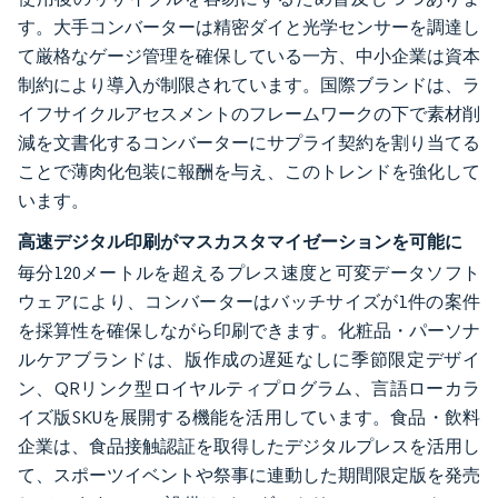
す。大手コンバーターは精密ダイと光学センサーを調達し
て厳格なゲージ管理を確保している一方、中小企業は資本
制約により導入が制限されています。国際ブランドは、ラ
イフサイクルアセスメントのフレームワークの下で素材削
減を文書化するコンバーターにサプライ契約を割り当てる
ことで薄肉化包装に報酬を与え、このトレンドを強化して
います。
高速デジタル印刷がマスカスタマイゼーションを可能に
毎分120メートルを超えるプレス速度と可変データソフト
ウェアにより、コンバーターはバッチサイズが1件の案件
を採算性を確保しながら印刷できます。化粧品・パーソナ
ルケアブランドは、版作成の遅延なしに季節限定デザイ
ン、QRリンク型ロイヤルティプログラム、言語ローカラ
イズ版SKUを展開する機能を活用しています。食品・飲料
企業は、食品接触認証を取得したデジタルプレスを活用し
て、スポーツイベントや祭事に連動した期間限定版を発売