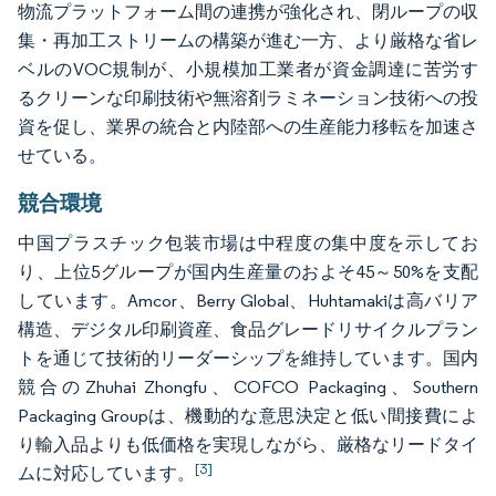
物流プラットフォーム間の連携が強化され、閉ループの収
集・再加工ストリームの構築が進む一方、より厳格な省レ
ベルのVOC規制が、小規模加工業者が資金調達に苦労す
るクリーンな印刷技術や無溶剤ラミネーション技術への投
資を促し、業界の統合と内陸部への生産能力移転を加速さ
せている。
競合環境
中国プラスチック包装市場は中程度の集中度を示してお
り、上位5グループが国内生産量のおよそ45～50%を支配
しています。Amcor、Berry Global、Huhtamakiは高バリア
構造、デジタル印刷資産、食品グレードリサイクルプラン
トを通じて技術的リーダーシップを維持しています。国内
競合のZhuhai Zhongfu、COFCO Packaging、Southern
Packaging Groupは、機動的な意思決定と低い間接費によ
り輸入品よりも低価格を実現しながら、厳格なリードタイ
[3]
ムに対応しています。