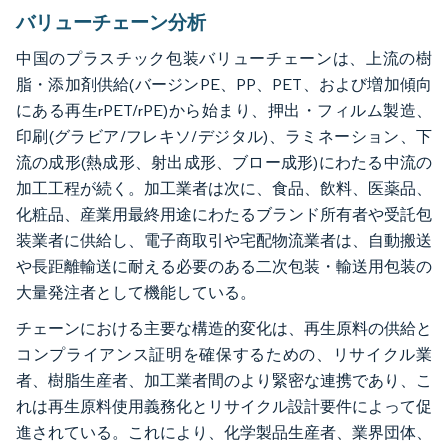
バリューチェーン分析
中国のプラスチック包装バリューチェーンは、上流の樹
脂・添加剤供給(バージンPE、PP、PET、および増加傾向
にある再生rPET/rPE)から始まり、押出・フィルム製造、
印刷(グラビア/フレキソ/デジタル)、ラミネーション、下
流の成形(熱成形、射出成形、ブロー成形)にわたる中流の
加工工程が続く。加工業者は次に、食品、飲料、医薬品、
化粧品、産業用最終用途にわたるブランド所有者や受託包
装業者に供給し、電子商取引や宅配物流業者は、自動搬送
や長距離輸送に耐える必要のある二次包装・輸送用包装の
大量発注者として機能している。
チェーンにおける主要な構造的変化は、再生原料の供給と
コンプライアンス証明を確保するための、リサイクル業
者、樹脂生産者、加工業者間のより緊密な連携であり、こ
れは再生原料使用義務化とリサイクル設計要件によって促
進されている。これにより、化学製品生産者、業界団体、