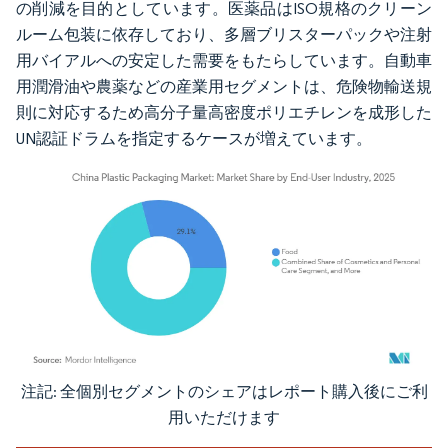
の削減を目的としています。医薬品はISO規格のクリーン
ルーム包装に依存しており、多層ブリスターパックや注射
用バイアルへの安定した需要をもたらしています。自動車
用潤滑油や農薬などの産業用セグメントは、危険物輸送規
則に対応するため高分子量高密度ポリエチレンを成形した
UN認証ドラムを指定するケースが増えています。
注記: 全個別セグメントのシェアはレポート購入後にご利
画像 © Mordor Intelligence。再利用にはCC BY 4.0の表示が必要です。
用いただけます