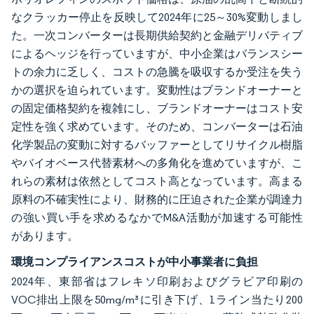
なクラッカー停止を反映して2024年に25～30%変動しまし
た。一次コンバーターは長期供給契約と金融デリバティブ
によるヘッジを行っていますが、中小企業はバランスシー
トの余力に乏しく、コストの急騰を吸収するか受注を失う
かの選択を迫られています。変動性はブランドオーナーと
の固定価格契約を複雑にし、ブランドオーナーはコスト安
定性を強く求めています。そのため、コンバーターは石油
化学製品の変動に対するバッファーとしてリサイクル樹脂
やバイオベース代替素材への多角化を進めていますが、こ
れらの素材は依然としてコスト高となっています。高まる
原料の不確実性により、財務的に圧迫された企業が調達力
の強い買い手を求めるなかでM&A活動が加速する可能性
があります。
環境コンプライアンスコストが中小事業者に負担
2024年、東部省はフレキソ印刷およびグラビア印刷の
VOC排出上限を50mg/m³に引き下げ、1ライン当たり200