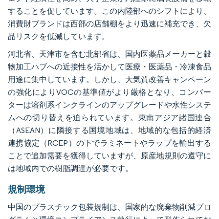
することを促しています。この内陸部へのシフトにより、
消費財ブランドは西部の店舗棚をより迅速に補充でき、欠
品リスクを低減しています。
河北省、天津市を含む北部省は、国内医薬品メーカーと穀
物加工ハブへの近接性を活かして医療・医薬品・冷凍食品
用途に集中しています。しかし、大気質改善キャンペーン
の強化によりVOCの基準値がより厳格となり、コンバー
ターは溶剤系インクラインのアップグレードや水性システ
ムへの切り替えを迫られています。東南アジア諸国連合
（ASEAN）に隣接する国境地域は、地域的な包括的経済
連携協定（RCEP）の下でラミネートやラップを輸出する
ことで追加需要を獲得していますが、原産地規則の遵守に
は地域内での樹脂調達が必要です。
規制環境
中国のプラスチック包装規制は、国家的な廃棄物削減プロ