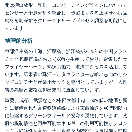
開は押出成形、印刷、コンバーティングラインにわたって
センサーと予測分析を統合し、歩留まりを向上させ不良品
廃材を削減するクローズドループプロセス調整を可能にし
ています。
地理的分析
東部沿岸省の上海、江蘇省、浙江省が2025年の中国プラス
チック包装市場のおよそ60%を生産しており、密集したサ
プライヤーパーク、熟練労働力、港湾アクセスを活用して
います。広東省の珠江デルタクラスターは輸出志向のリジ
ッドコンテナと産業用サックを専門としていますが、人件
費の高騰と厳格な排出規制に直面しています。
重慶、成都、武漢などの中部大都市は、30%低い地価と新
たに整備された高速鉄道路線により東西輸送を48時間以内
に短縮するグリーンフィールド投資を誘致しています。政
府の税制優遇と再生可能エネルギーの利用可能性がプロジ
ェクト経済性を高め、大手企業が内陸部に成長設備を移転