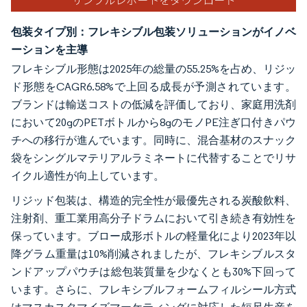
包装タイプ別：フレキシブル包装ソリューションがイノベ
ーションを主導
フレキシブル形態は2025年の総量の55.25%を占め、リジッ
ド形態をCAGR6.58%で上回る成長が予測されています。
ブランドは輸送コストの低減を評価しており、家庭用洗剤
において20gのPETボトルから8gのモノPE注ぎ口付きパウ
チへの移行が進んでいます。同時に、混合基材のスナック
袋をシングルマテリアルラミネートに代替することでリサ
イクル適性が向上しています。
リジッド包装は、構造的完全性が最優先される炭酸飲料、
注射剤、重工業用高分子ドラムにおいて引き続き有効性を
保っています。ブロー成形ボトルの軽量化により2023年以
降グラム重量は10%削減されましたが、フレキシブルスタ
ンドアップパウチは総包装質量を少なくとも30%下回って
います。さらに、フレキシブルフォームフィルシール方式