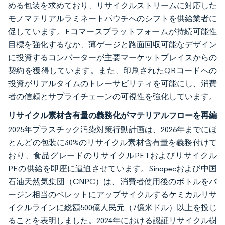
める包装を求めており、リサイクルストリームに対応した
モノマテリアルラミネートパウチへのシフトを供給業者に
促しています。Eコマースプラットフォームが持続可能性
目標を強化するなか、薄ゲージと路面回収可能なデザイン
に投資するコンバーターが主要マーケットプレイスからの
契約を獲得しています。また、印刷されたQRコードへの
投資がリアルタイムのトレーサビリティを可能にし、消費
者の信頼とサプライチェーンの可視性を強化しています。
リサイクル素材含有量の義務化がマテリアルフローを再編
2025年プラスチック汚染対策行動計画は、2026年までにほ
とんどの包装に30%のリサイクル素材含有量を義務付けて
おり、食品グレードのリサイクルPETおよびリサイクル
PEの供給を即座に逼迫させています。Sinopecおよび中国
石油天然気集団（CNPC）は、消費者使用後のボトルをバ
ージン相当のペレットにアップサイクルするケミカルリサ
イクルラインに総額500億人民元（7億米ドル）以上を投じ
ることを表明しました。2024年における認証リサイクル樹