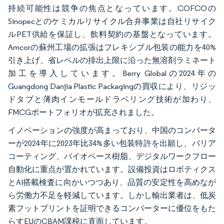
持続可能性は競争の焦点となっています。COFCOの
Sinopecとのケミカルリサイクル合弁事業は自社リサイク
ルPET供給を保証し、飲料契約の基盤となっています。
Amcorの蘇州工場の拡張はフレキシブル包装の能力を40%
引き上げ、省レベルの排出上限に沿った無溶剤ラミネート
加工を導入しています。Berry Globalの2024年の
Guangdong Danjia Plastic Packagingの買収により、リジッ
ドタブと薄肉インモールドラベリング技術が加わり、
FMCGポートフォリオが拡充されました。
イノベーションの強度が高まっており、中国のコンバータ
ーが2024年に2023年比34%多い包装特許を出願し、バリア
コーティング、バイオベース樹脂、デジタルワークフロー
自動化に重点が置かれています。設備投資はロボティクス
とAI搭載検査に向かいつつあり、品質の安定性を高めなが
ら労働力不足を軽減しています。しかし輸出業者は、低炭
素フットプリントを証明できるコンバーターに優位をもた
らすEUのCBAM課税に直面しています。