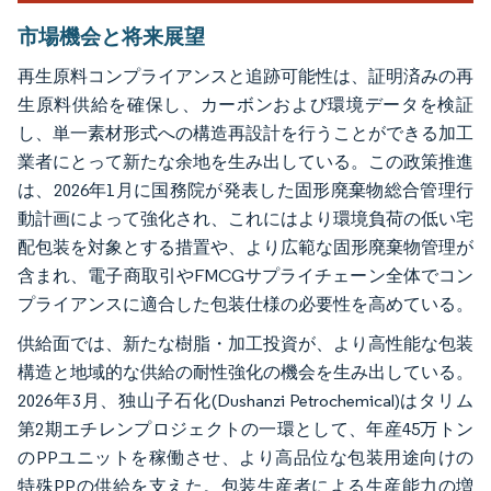
市場機会と将来展望
再生原料コンプライアンスと追跡可能性は、証明済みの再
生原料供給を確保し、カーボンおよび環境データを検証
し、単一素材形式への構造再設計を行うことができる加工
業者にとって新たな余地を生み出している。この政策推進
は、2026年1月に国務院が発表した固形廃棄物総合管理行
動計画によって強化され、これにはより環境負荷の低い宅
配包装を対象とする措置や、より広範な固形廃棄物管理が
含まれ、電子商取引やFMCGサプライチェーン全体でコン
プライアンスに適合した包装仕様の必要性を高めている。
供給面では、新たな樹脂・加工投資が、より高性能な包装
構造と地域的な供給の耐性強化の機会を生み出している。
2026年3月、独山子石化(Dushanzi Petrochemical)はタリム
第2期エチレンプロジェクトの一環として、年産45万トン
のPPユニットを稼働させ、より高品位な包装用途向けの
特殊PPの供給を支えた。包装生産者による生産能力の増