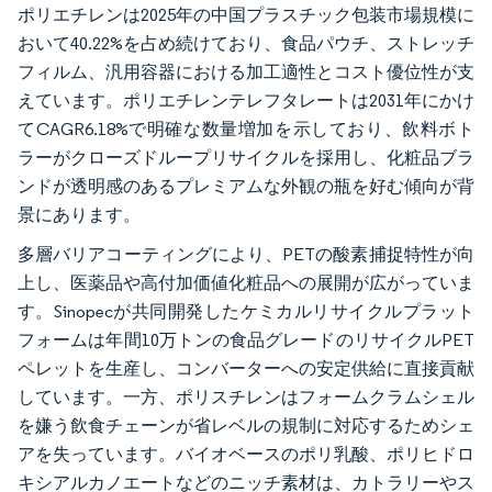
ポリエチレンは2025年の中国プラスチック包装市場規模に
おいて40.22%を占め続けており、食品パウチ、ストレッチ
フィルム、汎用容器における加工適性とコスト優位性が支
えています。ポリエチレンテレフタレートは2031年にかけ
てCAGR6.18%で明確な数量増加を示しており、飲料ボト
ラーがクローズドループリサイクルを採用し、化粧品ブラ
ンドが透明感のあるプレミアムな外観の瓶を好む傾向が背
景にあります。
多層バリアコーティングにより、PETの酸素捕捉特性が向
上し、医薬品や高付加価値化粧品への展開が広がっていま
す。Sinopecが共同開発したケミカルリサイクルプラット
フォームは年間10万トンの食品グレードのリサイクルPET
ペレットを生産し、コンバーターへの安定供給に直接貢献
しています。一方、ポリスチレンはフォームクラムシェル
を嫌う飲食チェーンが省レベルの規制に対応するためシェ
アを失っています。バイオベースのポリ乳酸、ポリヒドロ
キシアルカノエートなどのニッチ素材は、カトラリーやス