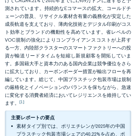
けてCAGR4.21%で2031年までに1,939万トンに達すると予
測されています。持続的なEコマースの拡大、コールドチ
ェーンの普及、リサイクル素材含有量の義務化が安定した
成長軌道を支えており、薄肉化技術とデジタル印刷がコス
ト効率とブランドの機動性を高めています。省レベルの
VOC規制の強化によりコンプライアンスコストが上昇す
る一方、内陸部クラスターのスマートファクトリーへの投
資が輸送リードタイムを短縮し新規顧客を開拓していま
す。多国籍大手と資本力のある国内企業は競争優位をさら
に拡大しており、カーボンボーダー措置が輸出フローを再
編しています。総じて、中国プラスチック包装市場は規制
の厳格化とイノベーションのバランスを保ちながら、急速
に変化する消費者経済においてレジリエンスを維持してい
[1]
ます。
主要レポートの要点
素材タイプ別では、ポリエチレンが2025年の中国
プラスチック包装市場シェアの40.22%を占め、ポ