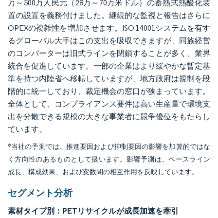
万～500万人民元（28万～70万米ドル）の蓄熱式熱酸化装
置の設置を義務付けました。継続的な監視と報告はさらに
OPEXの複雑性を増加させます。ISO 14001システムを有す
るグローバル大手はこの支出を吸収できますが、同族経営
のコンバーターは旧式ラインを閉鎖することが多く、業界
統合を促進しています。一部の企業はより緩やかな暫定基
準を持つ内陸省へ移転していますが、地方政府は規制を段
階的に統一しており、裁定機会の窓口が狭まっています。
全体として、コンプライアンス要件は高い生産量で環境支
出を分散できる規模の大きな事業者に競争優位をもたらし
ています。
*当社の予測では、推進要因および抑制要因の影響を加算的ではな
く方向性のあるものとして扱います。影響予測は、ベースライン
成長、構成効果、および変数間の相互作用を反映しています。
セグメント分析
素材タイプ別：PETリサイクルが成長加速を牽引