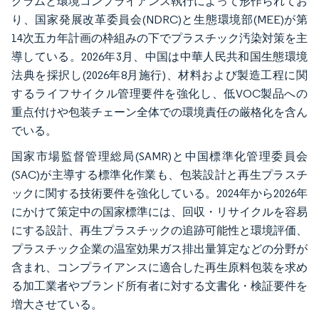
グラムと環境コンプライアンス執行によって形作られてお
り、国家発展改革委員会(NDRC)と生態環境部(MEE)が第
14次五カ年計画の枠組みの下でプラスチック汚染対策を主
導している。2026年3月、中国は中華人民共和国生態環境
法典を採択し(2026年8月施行)、材料および製造工程に関
するライフサイクル管理要件を強化し、低VOC製品への
重点付けや包装チェーン全体での環境責任の厳格化を含ん
でいる。
国家市場監督管理総局(SAMR)と中国標準化管理委員会
(SAC)が主導する標準化作業も、包装設計と再生プラスチ
ックに関する技術要件を強化している。2024年から2026年
にかけて策定中の国家標準には、回収・リサイクルを容易
にする設計、再生プラスチックの追跡可能性と環境評価、
プラスチック企業の温室効果ガス排出量算定などの分野が
含まれ、コンプライアンスに適合した再生原料包装を求め
る加工業者やブランド所有者に対する文書化・検証要件を
増大させている。