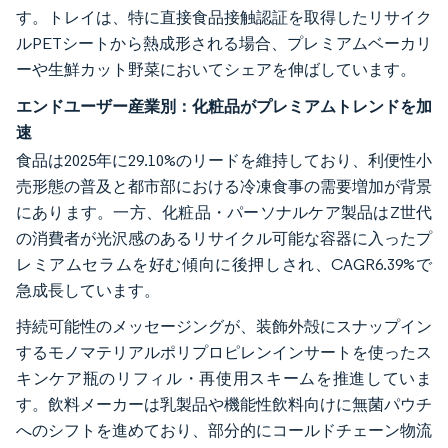
す。トレイは、特に直接食品接触認証を取得したリサイク
ルPETシートから熱成形される場合、プレミアムベーカリ
ーや生鮮カット野菜においてシェアを伸ばしています。
エンドユーザー産業別：化粧品がプレミアムトレンドを加
速
食品は2025年に29.10%のリードを維持しており、利便性小
売形態の普及と都市部における冷凍食事の需要増加が背景
にあります。一方、化粧品・パーソナルケア製品はZ世代
の消費者が光沢感のあるリサイクル可能な容器に入ったプ
レミアムセラムを好む傾向に後押しされ、CAGR6.39%で
急成長しています。
持続可能性のメッセージングが、装飾外殻にスナップイン
するモノマテリアルポリプロピレンインサートを使ったス
キンケア瓶のリフィル・再使用スキームを推進していま
す。飲料メーカーは乳製品や機能性飲料向けに無菌パウチ
へのシフトを進めており、部分的にコールドチェーン物流