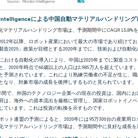
画像 © Mordor Intelligence。再利用にはCC BY 4.0の表示が必要です。
or Intelligenceによる中国自動マテリアルハンドリン
化マテリアルハンドリング市場は、予測期間中にCAGR 15.8
2012年以降、ロボット産業において最大の市場であり続けて
製造2025」政策が目標とする2020年までに、技術および自
における自動化の導入により、中国は2025年までに製造コス
と、2020年時点で60歳以上の人口は2,985万人を超えています。
と予測されています。これにより熟練労働者の不足が生じ、職
となり、対象市場の成長を後押しするものと見られています。
年間で、外国のテクノロジー企業への現在の投資は、国内にお
府は、海外への資本流出を厳格に管理し、国家ロボットイノベ
じています。これは投資の転換を示すものです。
ボット連盟の予測によると、2020年には95万300台の産業
化マテリアルハンドリング市場は、予測期間中に良好な成長を