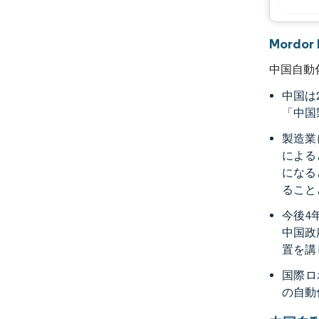
Mord
中国自動
中国は
「中国
製造業
による
になる
ること
今後4
中国政
置を講
国際ロ
の自動