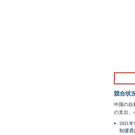
画像 © Mo
競合状
中国の自
の支出、
202
制優遇