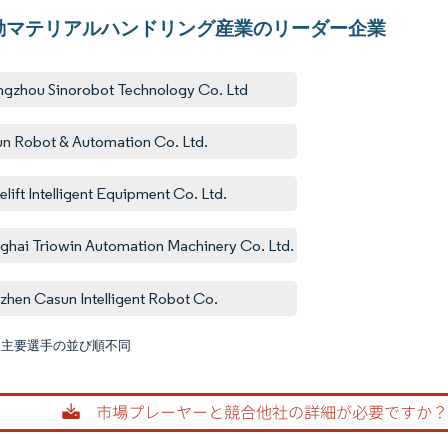
動マテリアルハンドリング産業のリーダー企業
gzhou Sinorobot Technology Co. Ltd
un Robot & Automation Co. Ltd.
elift Intelligent Equipment Co. Ltd.
ghai Triowin Automation Machinery Co. Ltd.
zhen Casun Intelligent Robot Co.
:主要選手の並び順不同
画像 © M