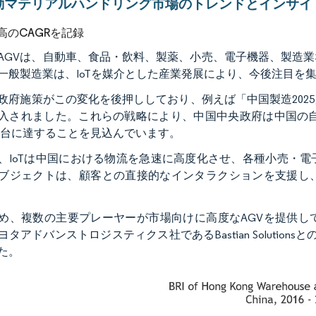
動マテリアルハンドリング市場のトレンドとインサイ
高のCAGRを記録
AGVは、自動車、食品・飲料、製薬、小売、電子機器、製造
一般製造業は、IoTを媒介とした産業発展により、今後注目を
政府施策がこの変化を後押ししており、例えば「中国製造202
入されました。これらの戦略により、中国中央政府は中国の自動車生
00万台に達することを見込んでいます。
、IoTは中国における物流を急速に高度化させ、各種小売・
ブジェクトは、顧客との直接的なインタラクションを支援し
め、複数の主要プレーヤーが市場向けに高度なAGVを提供して
ヨタアドバンストロジスティクス社であるBastian Soluti
た。