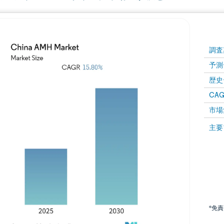
調査
予測
歴史
CAG
市場
主要
*免