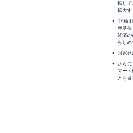
転して
拡大す
中国は
産基盤
経済の
らしめ
国家発
さらに
マート
とを目