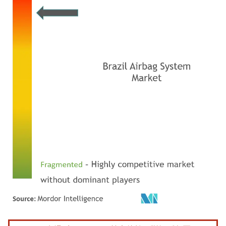
画像 © Mordor Intelligence。再利用にはCC BY 4.0の表示が必要です。