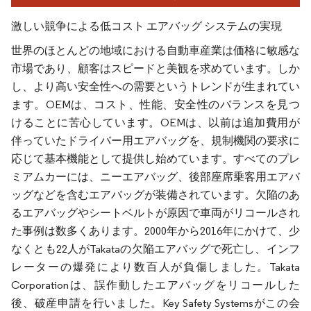
激しい競争による低コスト エアバッグ システムの実現
世界のほとんどの地域における自動車産業は価格に敏感な
市場であり、顧客はスピードと美観を求めています。しか
し、より高い安全性への需要というトレンドが生まれてい
ます。OEMは、コスト、性能、安全性のバランスを見つ
けることに苦心しています。OEMは、以前は追加費用が
伴っていたドライバー用エアバッグを、規制機関の要求に
応じて基本機能として提供し始めています。すべてのプレ
ミアムカーには、ニーエアバッグ、後部座席乗客用エアバ
ッグなどを含むエアバッグが装備されています。欠陥のあ
るエアバッグやシートベルトが原因で車両がリコールされ
た事例は数多くあります。2000年から2016年にかけて、少
なくとも22人がTakataの欠陥エアバッグで死亡し、インフ
レーターの爆発により数百人が負傷しました。Takata
Corporationは、誤作動したエアバッグをリコールした
後、破産申請を行いました。Key Safety Systemsがこの会