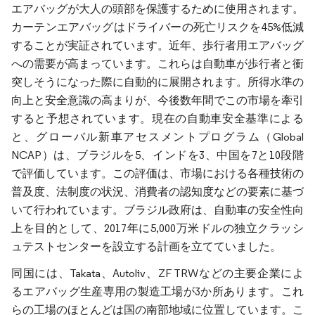
エアバッグが大人の頭部を保護するために使用されます。
カーテンエアバッグはドライバーの死亡リスクを45%低減
することが実証されています。近年、歩行者用エアバッグ
への需要が高まっています。これらは自動車が歩行者と衝
突しそうになった際に自動的に展開されます。所得水準の
向上と安全意識の高まりが、今後数年間でこの市場を牽引
すると予想されています。現在の自動車安全基準による
と、グローバル新車アセスメントプログラム（Global
NCAP）は、ブラジルを5、インドを3、中国を7と10段階
で評価しています。この評価は、市場における各種技術の
普及度、法制度の状況、消費者の認知度などの要素に基づ
いて行われています。ブラジル政府は、自動車の安全性向
上を目的として、2017年に5,000万米ドルの独立クラッシ
ュテストセンターを設立する計画を立てていました。
同国には、Takata、Autoliv、ZF TRWなどの主要企業によ
るエアバッグ生産専用の製造工場が3か所あります。これ
らの工場のほとんどは国の南部地域に位置しています。こ