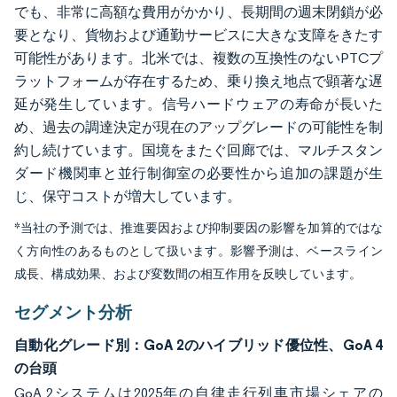
でも、非常に高額な費用がかかり、長期間の週末閉鎖が必
要となり、貨物および通勤サービスに大きな支障をきたす
可能性があります。北米では、複数の互換性のないPTCプ
ラットフォームが存在するため、乗り換え地点で顕著な遅
延が発生しています。信号ハードウェアの寿命が長いた
め、過去の調達決定が現在のアップグレードの可能性を制
約し続けています。国境をまたぐ回廊では、マルチスタン
ダード機関車と並行制御室の必要性から追加の課題が生
じ、保守コストが増大しています。
*当社の予測では、推進要因および抑制要因の影響を加算的ではな
く方向性のあるものとして扱います。影響予測は、ベースライン
成長、構成効果、および変数間の相互作用を反映しています。
セグメント分析
自動化グレード別：GoA 2のハイブリッド優位性、GoA 4
の台頭
GoA 2システムは2025年の自律走行列車市場シェアの