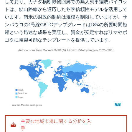
しており、カナダ横断穀物回廊での無人列車編成パイロッ
トは、鉱山路線から適応した冬季信頼性モデルを活用して
います。南米の財政的制約は規模を制限していますが、サ
ンパウロの4号線CBTCアップグレードは18%の所要時間短
縮という迅速な成果を実証し、資金が安定すればリマやボ
ゴタに複製可能なテンプレートを提供しています。
画像 © Mordor Intelligence。再利用にはCC BY 4.0の表示が必要です。