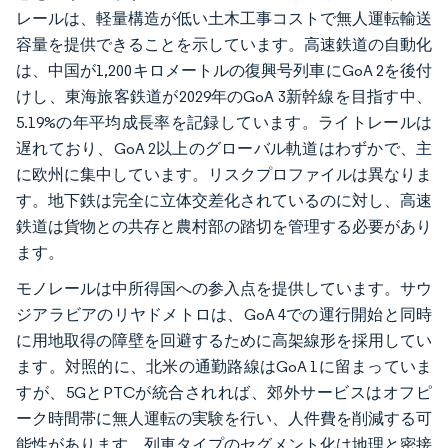
レールは、軽量構造が低い土木工事コストで無人運転輸送
容量を提供できることを示しています。高速鉄道の自動化
は、中国が1,200キロメートルの復興号列車にGoA 2を後付
けし、東海旅客鉄道が2029年のGoA 3新幹線を目指す中、
5.19%の年平均成長率を記録しています。ライトレールは
遅れており、GoA 2以上のグローバル軌道はわずかで、主
に欧州に集中しています。リスクプロファイルは異なりま
す。地下鉄は完全に立体交差化されているのに対し、高速
鉄道は貨物との共存と農村部の踏切を管理する必要があり
ます。
モノレールは中所得国への参入点を提供しています。サウ
ジアラビアのリヤドメトロは、GoA 4での運行開始と同時
に用地取得の障壁を回避するために高架線形を採用してい
ます。対照的に、北米の通勤路線はGoA 1に留まっていま
すが、5GとPTCが統合されれば、郊外サービスはオフピ
ーク時間帯に無人運転の実験を行い、人件費を削減する可
能性があります。列車タイプのセグメント化は地理と密接