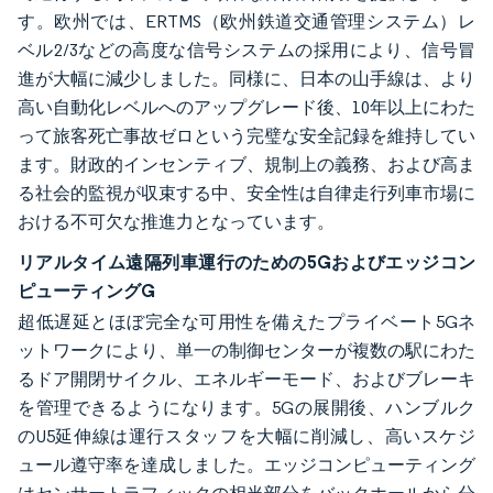
す。欧州では、ERTMS（欧州鉄道交通管理システム）レ
ベル2/3などの高度な信号システムの採用により、信号冒
進が大幅に減少しました。同様に、日本の山手線は、より
高い自動化レベルへのアップグレード後、10年以上にわた
って旅客死亡事故ゼロという完璧な安全記録を維持してい
ます。財政的インセンティブ、規制上の義務、および高ま
る社会的監視が収束する中、安全性は自律走行列車市場に
おける不可欠な推進力となっています。
リアルタイム遠隔列車運行のための5Gおよびエッジコン
ピューティングG
超低遅延とほぼ完全な可用性を備えたプライベート5Gネ
ットワークにより、単一の制御センターが複数の駅にわた
るドア開閉サイクル、エネルギーモード、およびブレーキ
を管理できるようになります。5Gの展開後、ハンブルク
のU5延伸線は運行スタッフを大幅に削減し、高いスケジ
ュール遵守率を達成しました。エッジコンピューティング