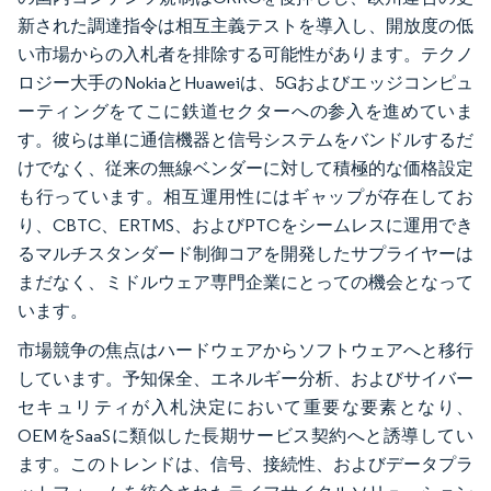
新された調達指令は相互主義テストを導入し、開放度の低
い市場からの入札者を排除する可能性があります。テクノ
ロジー大手のNokiaとHuaweiは、5Gおよびエッジコンピュ
ーティングをてこに鉄道セクターへの参入を進めていま
す。彼らは単に通信機器と信号システムをバンドルするだ
けでなく、従来の無線ベンダーに対して積極的な価格設定
も行っています。相互運用性にはギャップが存在してお
り、CBTC、ERTMS、およびPTCをシームレスに運用でき
るマルチスタンダード制御コアを開発したサプライヤーは
まだなく、ミドルウェア専門企業にとっての機会となって
います。
市場競争の焦点はハードウェアからソフトウェアへと移行
しています。予知保全、エネルギー分析、およびサイバー
セキュリティが入札決定において重要な要素となり、
OEMをSaaSに類似した長期サービス契約へと誘導してい
ます。このトレンドは、信号、接続性、およびデータプラ