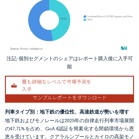
注記: 個別セグメントのシェアはレポート購入後に入手可
画像 © Mordor Intelligence。再利用にはCC BY 4.0の表示が必要です。
能
列車タイプ別：地下鉄の優位性、高速鉄道が勢いを増す
地下鉄およびモノレールは2025年の自律走行列車市場展開
の47.71%を占め、GoA 4認証を簡素化する閉鎖環境から恩
恵を受けています。クアラルンプールとカイロの高架モノ