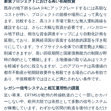
新規プロジェクトにおける高い初期投資
既存の地下鉄をGoA 3/4にアップグレードするには高額な
コストが伴い、プロジェクトの規模や場所によって異なり
ます。比較すると、高コスト市場で新たな無人運転路線を
建設するには、さらに大幅な投資が必要です。バンガロー
ル地下鉄は、相当な資金調達ギャップにより自動化計画を
延期しており、新興経済国が直面する財政的課題を浮き彫
りにしています。ライフサイクル全体での運営費は大幅に
削減できますが、長い回収期間と国家債務能力の制限が即
時の制約として機能します。土地価値の取り込みはリスク
を軽減するのに役立ちますが、このアプローチは高価値の
都市不動産が初期財政要件を相殺できる場合にのみ有効で
あり、中規模都市ではほとんど満たされない条件です。
レガシー信号システムと相互運用性の課題
近い将来、ERTMSが欧州の幹線軌道のごく一部しかカバ
ーしない中、欧州大陸では依然として多数の信号システム
が稼働しています。わずかな区間の軌道を後付けするだけ