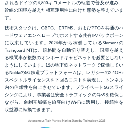
されるドイツの4,500キロメートルの軌道で普及が進み、
幹線の国境を越えた相互運用性に向けた態勢を整えていま
す。
技術スタックは、CBTC、ERTMS、およびPTCを共通のハ
ードウェアエンベロープでホストする共有IPバックボーン
に収束しています。2024年から稼働しているSiemensの
Trainguard MTは、規格間を自動切り替えし、国境を越え
る機関車が複数のオンボードキャビネットを必要としない
ようにしています。12の地下鉄ネットワークで稼働してい
るNokiaの5G鉄道プラットフォームは、レガシーの2.4GHz
スペクトルライセンスを下回るコストを実現し、トンネル
内の信頼性を向上させています。プライベート5Gスライ
シングにより、事業者は安全トラフィックのQoSを確保し
ながら、余剰帯域幅を旅客向けWi-Fiに活用し、接続性を
収益源に転換できます。