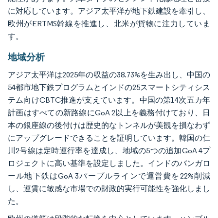
に対応しています。アジア太平洋が地下鉄建設を牽引し、
欧州がERTMS幹線を推進し、北米が貨物に注力していま
す。
地域分析
アジア太平洋は2025年の収益の38.73%を生み出し、中国の
54都市地下鉄プログラムとインドの25スマートシティシス
テム向けCBTC推進が支えています。中国の第14次五カ年
計画はすべての新路線にGoA 2以上を義務付けており、日
本の銀座線の後付けは歴史的なトンネルが美観を損なわず
にアップグレードできることを証明しています。韓国の仁
川2号線は定時運行率を達成し、地域の5つの追加GoA 4プ
ロジェクトに高い基準を設定しました。インドのバンガロ
ール地下鉄はGoA 3パープルラインで運営費を22%削減
し、運賃に敏感な市場での財政的実行可能性を強化しまし
た。