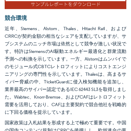
競合環境
近年、Siemens、Alstom、Thales、Hitachi Rail、および
CRRCが契約金額の相当なシェアを支配していますが、サ
ブシステムのニッチ市場は依然として競争が激しい状況で
す。特許はSiemensのAI駆動エネルギー最適化と群衆流動
予測への転換を示しています。一方、Alstomはムンバイで
のモジュール式CBTCレトロフィットによりコストエンジ
ニアリングの専門性を示しています。Thalesは、高まるサ
イバー脅威の中、TicketGuardに侵入検知機能を追加し、
業界最高のサイバー認定であるIEC 62443 SL3を取得しまし
た。Wabtec、Knorr-Bremse、およびCAFはレトロフィット
需要を活用しており、CAFは主要契約で競合他社を戦略的
に下回る価格を提示しています。
国家政策は入札結果を形成する上で極めて重要です。中国
の国内コンテンツ規制はCRRCを後押しし、欧州連合の更