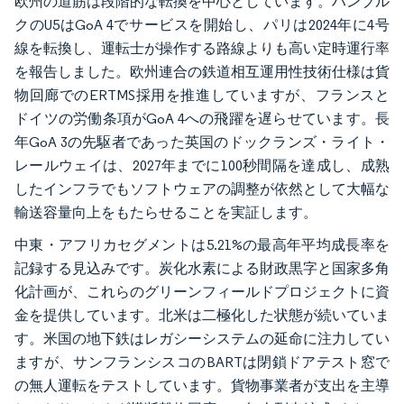
欧州の道筋は段階的な転換を中心としています。ハンブル
クのU5はGoA 4でサービスを開始し、パリは2024年に4号
線を転換し、運転士が操作する路線よりも高い定時運行率
を報告しました。欧州連合の鉄道相互運用性技術仕様は貨
物回廊でのERTMS採用を推進していますが、フランスと
ドイツの労働条項がGoA 4への飛躍を遅らせています。長
年GoA 3の先駆者であった英国のドックランズ・ライト・
レールウェイは、2027年までに100秒間隔を達成し、成熟
したインフラでもソフトウェアの調整が依然として大幅な
輸送容量向上をもたらせることを実証します。
中東・アフリカセグメントは5.21%の最高年平均成長率を
記録する見込みです。炭化水素による財政黒字と国家多角
化計画が、これらのグリーンフィールドプロジェクトに資
金を提供しています。北米は二極化した状態が続いていま
す。米国の地下鉄はレガシーシステムの延命に注力してい
ますが、サンフランシスコのBARTは閉鎖ドアテスト窓で
の無人運転をテストしています。貨物事業者が支出を主導