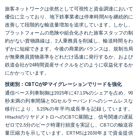
旅客ネットワークは依然として可視性と資金調達において
優位に立っており、地下鉄事業者は停車時間AIを継続的に
改善して段階的な輸送量増加を追求しています。しかし、
プラットフォームの危険や組合化された旅客スタッフの制
約がない貨物路線は、2人乗務員を削減し、輸送時間をわ
ずかに短縮できます。今後の商業的バランスは、規制当局
が無乗務員貨物基準をどれだけ迅速に発行するか、および
鉄道会社が24時間資産サイクルをどのように収益化するか
にかかっています。
技術別：CBTCがIPマイグレーションでリードを強化
通信ベース列車制御は2025年に47.13%のシェアを占め、90
秒未満の列車間隔と5Gセルラーバンドへのシームレスな
移行により、5.25%の年平均成長率を記録しています。
HitachiのリヤドメトロへのCBTC展開は、信号関連の遅延
ゼロで2.5分のピーク時運行頻度を実証し、CBTCの輸送容
量圧縮力を示しています。ERTMSは2030年まで資金提供