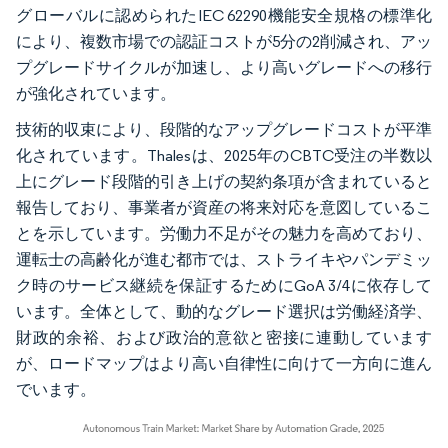
グローバルに認められたIEC 62290機能安全規格の標準化
により、複数市場での認証コストが5分の2削減され、アッ
プグレードサイクルが加速し、より高いグレードへの移行
が強化されています。
技術的収束により、段階的なアップグレードコストが平準
化されています。Thalesは、2025年のCBTC受注の半数以
上にグレード段階的引き上げの契約条項が含まれていると
報告しており、事業者が資産の将来対応を意図しているこ
とを示しています。労働力不足がその魅力を高めており、
運転士の高齢化が進む都市では、ストライキやパンデミッ
ク時のサービス継続を保証するためにGoA 3/4に依存して
います。全体として、動的なグレード選択は労働経済学、
財政的余裕、および政治的意欲と密接に連動しています
が、ロードマップはより高い自律性に向けて一方向に進ん
でいます。