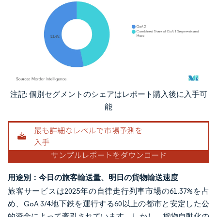
注記: 個別セグメントのシェアはレポート購入後に入手可
画像 © Mordor Intelligence。再利用にはCC BY 4.0の表示が必要です。
能
用途別：今日の旅客輸送量、明日の貨物輸送速度
旅客サービスは2025年の自律走行列車市場の61.37%を占
め、GoA 3/4地下鉄を運行する60以上の都市と安定した公
的資金によって牽引されています。しかし、貨物自動化の