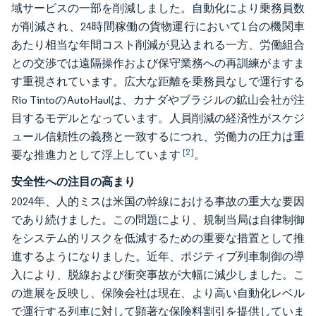
域サービスの一部を削減しました。自動化により乗務員数
が削減され、24時間稼働の貨物運行において1台の機関車
あたり相当な年間コスト削減が見込まれる一方、労働組合
との交渉では遠隔操作および保守業務への再訓練がますま
す重視されています。広大な距離を乗務員なしで運行する
Rio TintoのAutoHaulは、カナダやブラジルの鉱山会社が注
目するモデルとなっています。人員削減の経済性がスケジ
ュール信頼性の義務と一致するにつれ、労働力の圧力は重
[2]
要な推進力として浮上しています
。
安全性への注目の高まり
2024年、人的ミスは米国の幹線における事故の重大な要因
であり続けました。この問題により、規制当局は自律制御
をシステム的リスクを低減するための重要な措置として推
進するようになりました。近年、ポジティブ列車制御の導
入により、脱線および衝突事故が大幅に減少しました。こ
の進展を反映し、保険会社は現在、より高い自動化レベル
で運行する列車に対して顕著な保険料割引を提供していま