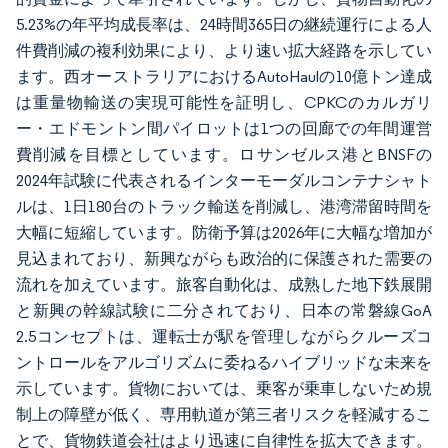
5.23%の年平均成長率は、24時間365日の継続運行による人
件費削減の複利効果により、より速い拡大経路を示してい
ます。西オーストラリアにおけるAutoHaulの10億トン達成
は重量物輸送の実現可能性を証明し、CPKCのカルガリ
ー・エドモントン間パイロットは1つの回廊での年間運営
費削減を目標としています。ロサンゼルス港とBNSFの
2024年試験に代表されるインターモーダルコンテナシャト
ルは、1日180台のトラック輸送を削減し、港湾滞留時間を
大幅に短縮しています。防衛予算は2026年に大幅な増加が
見込まれており、新興ながらも政治的に保護された需要の
流れを加えています。旅客自動化は、成熟した地下鉄展開
と新興の幹線試験に二分されており、日本の常磐線GoA
2.5コンセプトは、運転士が駅を管理しながらクルーズコ
ントロールをアルゴリズムに委ねるハイブリッドな未来を
示しています。貨物においては、乗客が乗車しないため規
制上の障壁が低く、専用軌道が第三者リスクを軽減するこ
とで、貨物鉄道会社はより迅速に自律性を拡大できます。