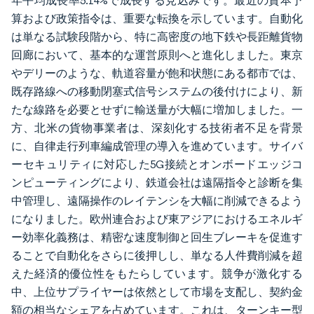
年平均成長率5.14%で成長する見込みです。最近の資本予
算および政策指令は、重要な転換を示しています。自動化
は単なる試験段階から、特に高密度の地下鉄や長距離貨物
回廊において、基本的な運営原則へと進化しました。東京
やデリーのような、軌道容量が飽和状態にある都市では、
既存路線への移動閉塞式信号システムの後付けにより、新
たな線路を必要とせずに輸送量が大幅に増加しました。一
方、北米の貨物事業者は、深刻化する技術者不足を背景
に、自律走行列車編成管理の導入を進めています。サイバ
ーセキュリティに対応した5G接続とオンボードエッジコ
ンピューティングにより、鉄道会社は遠隔指令と診断を集
中管理し、遠隔操作のレイテンシを大幅に削減できるよう
になりました。欧州連合および東アジアにおけるエネルギ
ー効率化義務は、精密な速度制御と回生ブレーキを促進す
ることで自動化をさらに後押しし、単なる人件費削減を超
えた経済的優位性をもたらしています。競争が激化する
中、上位サプライヤーは依然として市場を支配し、契約金
額の相当なシェアを占めています。これは、ターンキー型