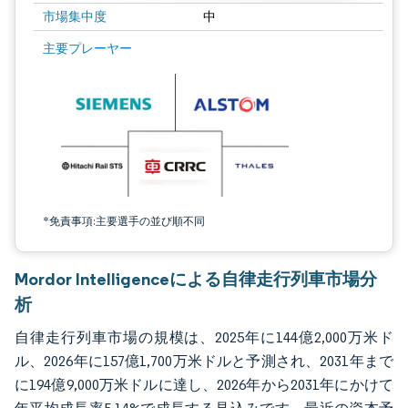
市場集中度
中
画像 © Mordor Intelligence。再利用にはCC BY 4.0の表示が必要です。
主要プレーヤー
*免責事項:主要選手の並び順不同
Mordor Intelligenceによる自律走行列車市場分
析
自律走行列車市場の規模は、2025年に144億2,000万米ド
ル、2026年に157億1,700万米ドルと予測され、2031年まで
に194億9,000万米ドルに達し、2026年から2031年にかけて