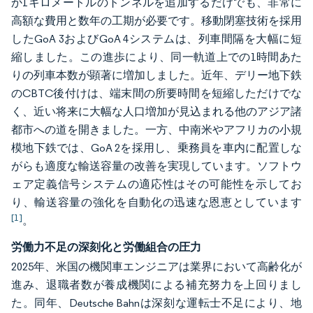
か1キロメートルのトンネルを追加するだけでも、非常に
高額な費用と数年の工期が必要です。移動閉塞技術を採用
したGoA 3およびGoA 4システムは、列車間隔を大幅に短
縮しました。この進歩により、同一軌道上での1時間あた
りの列車本数が顕著に増加しました。近年、デリー地下鉄
のCBTC後付けは、端末間の所要時間を短縮しただけでな
く、近い将来に大幅な人口増加が見込まれる他のアジア諸
都市への道を開きました。一方、中南米やアフリカの小規
模地下鉄では、GoA 2を採用し、乗務員を車内に配置しな
がらも適度な輸送容量の改善を実現しています。ソフトウ
ェア定義信号システムの適応性はその可能性を示してお
り、輸送容量の強化を自動化の迅速な恩恵としています
[1]
。
労働力不足の深刻化と労働組合の圧力
2025年、米国の機関車エンジニアは業界において高齢化が
進み、退職者数が養成機関による補充努力を上回りまし
た。同年、Deutsche Bahnは深刻な運転士不足により、地