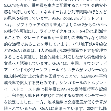
53.37%を占め、乗務員を車内に配置することで社会的安心
感を維持しながら、エネルギーおよび列車間隔のほとんど
の恩恵を提供しています。AlstomのUrbalisプラットフォー
ムは、ソフトウェアの切り替えによりGoA 2からGoA 4へ
の移行を可能にし、ライフサイクルコストを4分の1削減す
ることで、グレードの選択が一度限りの決断ではなく継続
的な過程であることを示しています。パリ地下鉄4号線な
どのGoA 3路線は、1人の係員が120秒間隔でドアを管理で
きることを実証し、社会的懸念に対応しながら労働組合を
変革へと誘導しています。GoA 4は、中国、サウジアラビ
ア、インドのグリーンフィールドシステムがレガシーの労
働規制や設計上の制約を回避することで、5.16%の年平均
成長率で拡大する見込みです。シンガポールのトムソン・
イーストコースト線は初年度に99.7%の定時運行率を記録
し、完全無人地下鉄の信頼性に関する商業的ベンチマーク
を設定しました。一方、地域路線は交通密度が低く予算が
限られているため、GoA 1に留まっています。2024年以降