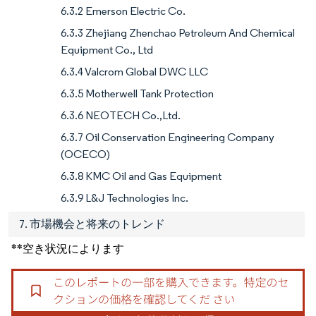
6.3.2 Emerson Electric Co.
6.3.3 Zhejiang Zhenchao Petroleum And Chemical
Equipment Co., Ltd
6.3.4 Valcrom Global DWC LLC
6.3.5 Motherwell Tank Protection
6.3.6 NEOTECH Co.,Ltd.
6.3.7 Oil Conservation Engineering Company
(OCECO)
6.3.8 KMC Oil and Gas Equipment
6.3.9 L&J Technologies Inc.
7. 市場機会と将来のトレンド
**空き状況によります