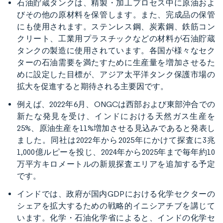
石油貯蔵タンクは、精製・加工プロセス中に原油およ
びその他の原材料を保管します。また、完成品の保管
にも使用されます。ステンレス鋼、炭素鋼、鉄筋コン
クリート、工業用プラスチックなどの材料が石油貯蔵
タンクの製造に使用されています。各国が様々なセク
ターの石油需要を満たすために生産量を増加させるた
めに設定した目標が、アジア太平洋タンク保護市場の
拡大を促進すると期待される主要因です。
例えば、2022年6月、ONGCは西部および東部沖合での
新たな発見を受け、インドにおける天然ガス生産を
25%、原油生産を11%増加させる見込みであると発表し
ました。同社は2022年から2025年にかけて探査に3兆
1,000億ルピーを投じ、2024年から2025年まで毎年約10
万平方キロメートルの新規探査エリアを追加する予定
です。
インドでは、政府が国内GDPにおける化学セクターの
シェアを拡大するための戦略的イニシアチブを講じて
います。化学・石油化学省によると、インドの化学セ