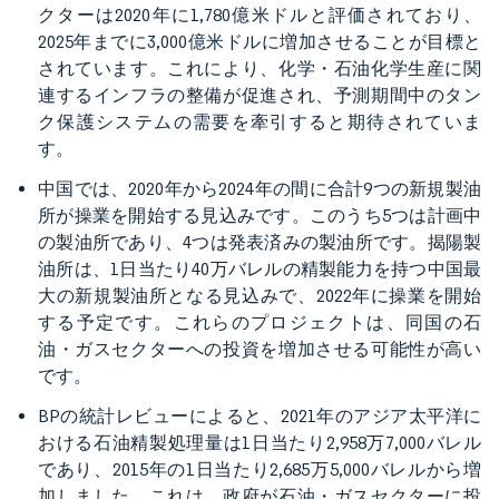
クターは2020年に1,780億米ドルと評価されており、
2025年までに3,000億米ドルに増加させることが目標と
されています。これにより、化学・石油化学生産に関
連するインフラの整備が促進され、予測期間中のタン
ク保護システムの需要を牽引すると期待されていま
す。
中国では、2020年から2024年の間に合計9つの新規製油
所が操業を開始する見込みです。このうち5つは計画中
の製油所であり、4つは発表済みの製油所です。揭陽製
油所は、1日当たり40万バレルの精製能力を持つ中国最
大の新規製油所となる見込みで、2022年に操業を開始
する予定です。これらのプロジェクトは、同国の石
油・ガスセクターへの投資を増加させる可能性が高い
です。
BPの統計レビューによると、2021年のアジア太平洋に
おける石油精製処理量は1日当たり2,958万7,000バレル
であり、2015年の1日当たり2,685万5,000バレルから増
加しました。これは、政府が石油・ガスセクターに投