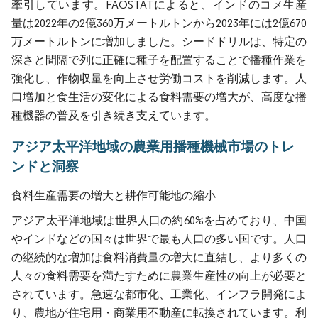
牽引しています。FAOSTATによると、インドのコメ生産
量は2022年の2億360万メートルトンから2023年には2億670
万メートルトンに増加しました。シードドリルは、特定の
深さと間隔で列に正確に種子を配置することで播種作業を
強化し、作物収量を向上させ労働コストを削減します。人
口増加と食生活の変化による食料需要の増大が、高度な播
種機器の普及を引き続き支えています。
アジア太平洋地域の農業用播種機械市場のトレ
ンドと洞察
食料生産需要の増大と耕作可能地の縮小
アジア太平洋地域は世界人口の約60%を占めており、中国
やインドなどの国々は世界で最も人口の多い国です。人口
の継続的な増加は食料消費量の増大に直結し、より多くの
人々の食料需要を満たすために農業生産性の向上が必要と
されています。急速な都市化、工業化、インフラ開発によ
り、農地が住宅用・商業用不動産に転換されています。利