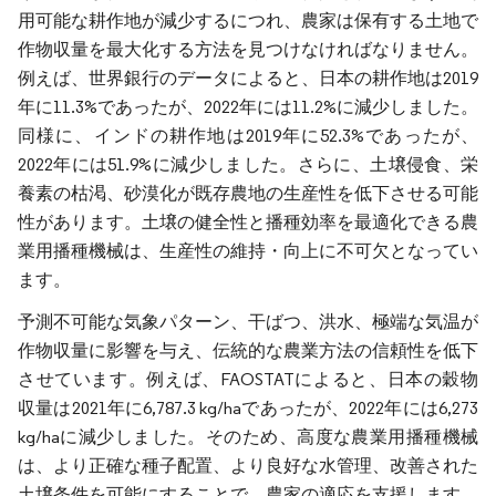
用可能な耕作地が減少するにつれ、農家は保有する土地で
作物収量を最大化する方法を見つけなければなりません。
例えば、世界銀行のデータによると、日本の耕作地は2019
年に11.3%であったが、2022年には11.2%に減少しました。
同様に、インドの耕作地は2019年に52.3%であったが、
2022年には51.9%に減少しました。さらに、土壌侵食、栄
養素の枯渇、砂漠化が既存農地の生産性を低下させる可能
性があります。土壌の健全性と播種効率を最適化できる農
業用播種機械は、生産性の維持・向上に不可欠となってい
ます。
予測不可能な気象パターン、干ばつ、洪水、極端な気温が
作物収量に影響を与え、伝統的な農業方法の信頼性を低下
させています。例えば、FAOSTATによると、日本の穀物
収量は2021年に6,787.3 kg/haであったが、2022年には6,273
kg/haに減少しました。そのため、高度な農業用播種機械
は、より正確な種子配置、より良好な水管理、改善された
土壌条件を可能にすることで、農家の適応を支援します。