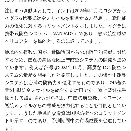
注目すべき動きとして、インドは2023年11月にロシアから
イグラ-S携帯式対空ミサイルを調達すると発表し、戦闘能
力の強化に対するコミットメントを示しました。イグラは
携帯式防空システム（MANPADS）であり、敵の航空機や
ヘリコプターを標的とするのに適しています。
地域内の複数の国が、近隣諸国からの地政学的脅威に対処
するため、国産の高度な陸上型防空システムの開発を進め
ています。例えば台湾は2023年11月、高度なTC-2防空シ
ステムの量産を開始したと発表しました。この短〜中距離
システムは台湾の防衛力を強化するものであり、246基の
天剣II型防空ミサイルを統合する計画です。陸上型対抗手
段として設計されたTC-2は、中国の航空機、ドローン、
巡航ミサイルからの脅威を無力化することを目的としてい
ます。こうした地域的な投資は国境防衛へのコミットメン
トを示すものであり、予測期間中の市場成長を促進してい
ます。