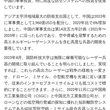
中国の軍事投資、特に高度な防空システムへの投資を促進
しています。
アジア太平洋地域最大の防衛支出国として、中国は2023年
に軍事費として2,960億USDを配分し、2022年比で6%増加
しました。中国の軍事支出は第14次五カ年計画（2021年〜
2025年）に沿ったものであり、空中脅威を迎撃するための
高エネルギーレーザーシステムを含む高度な兵器の開発を
重視しています。
2023年8月、国防科技大学は無限に稼働可能なレーザー兵
器の開発に取り組んでいることを明らかにしました。実現
すれば、これらの高出力レーザーは戦争の様相を一変さ
せ、ドローン、ミサイル、小型航空機を光速に近い速度
で、従来のインターセプターミサイルよりも低コストで標
的にすることができます。さらに、2022年11月には中国南
方工業集団公司（CSGC）と中国北方工業集団公司が、ド
ローンなどの低空飛行脅威の探知に優れた短距離防空シス
テムである625E型対空砲・ミサイル統合兵器システムを