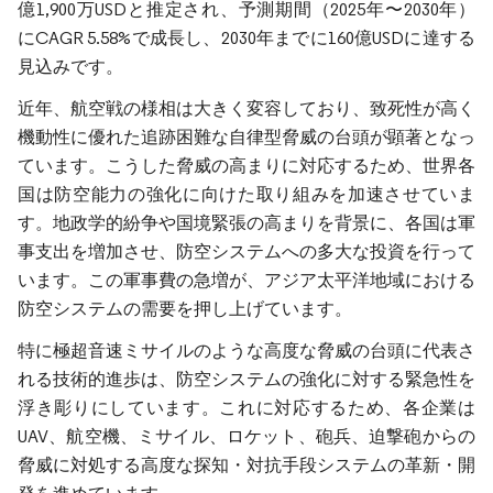
億1,900万USDと推定され、予測期間（2025年〜2030年）
にCAGR 5.58%で成長し、2030年までに160億USDに達する
見込みです。
近年、航空戦の様相は大きく変容しており、致死性が高く
機動性に優れた追跡困難な自律型脅威の台頭が顕著となっ
ています。こうした脅威の高まりに対応するため、世界各
国は防空能力の強化に向けた取り組みを加速させていま
す。地政学的紛争や国境緊張の高まりを背景に、各国は軍
事支出を増加させ、防空システムへの多大な投資を行って
います。この軍事費の急増が、アジア太平洋地域における
防空システムの需要を押し上げています。
特に極超音速ミサイルのような高度な脅威の台頭に代表さ
れる技術的進歩は、防空システムの強化に対する緊急性を
浮き彫りにしています。これに対応するため、各企業は
UAV、航空機、ミサイル、ロケット、砲兵、迫撃砲からの
脅威に対処する高度な探知・対抗手段システムの革新・開