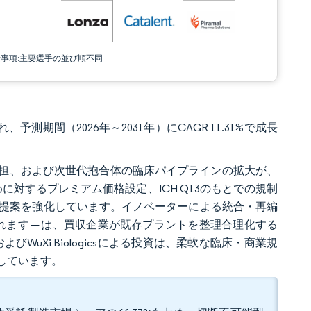
責事項:主要選手の並び順不同
、予測期間（2026年～2031年）にCAGR 11.31%で成長
担、および次世代抱合体の臨床パイプラインの拡大が、
に対するプレミアム価格設定、ICH Q13のもとでの規制
値提案を強化しています。イノベーターによる統合・再編
収に象徴されます ─ は、買収企業が既存プラントを整理合理化する
、およびWuXi Biologicsによる投資は、柔軟な臨床・商業規
しています。