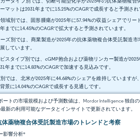
カータイプ別では、切断可能型化学が2025年の抗体薬物複合体
ーマットは2031年までに15.25%のCAGRで成長すると予測さ
領域別では、固形腫瘍が2025年に57.94%の収益シェアで
31年までに14.45%のCAGRで拡大すると予測されています。
ーズ別では、商業製造が2025年の抗体薬物複合体受託製造市場規模の
進展しています。
ビスタイプ別では、cGMP抱合および薬物リンカー製造が2025
031年までに14.83%のCAGRで加速する見込みです。
別では、北米が2025年に44.68%のシェアを維持していま
背景に14.04%のCAGRで成長する見通しです。
ートの市場規模および予測数値は、Mordor Intelligence
の最新の利用可能なデータとインサイトで更新されています。
抗体薬物複合体受託製造市場のトレンドと考察
ー影響分析
*