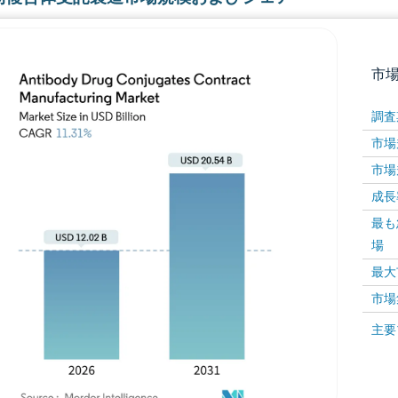
市
調査
市場規
市場規
成長率 
最も
場
画像 © Mordor Intelligence。再利用にはCC BY 4
最大
市場
画像 ©
主要