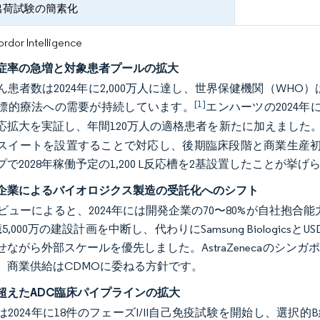
出荷試験の簡素化
or Intelligence
症率の急増と対象患者プールの拡大
患者数は2024年に2,000万人に達し、世界保健機関（WHO）
[1]
標的療法への需要が持続しています。
エンハーツの2024
応拡大を実証し、年間120万人の適格患者を新たに加えました
スイートを設置することで対応し、後期臨床段階と商業生産初期
で2028年稼働予定の1,200 L反応槽を2基設置したことが挙げ
企業によるバイオロジクス製造の受託化へのシフト
ビューによると、2024年には開発企業の70〜80%が自社抱合能
3億5,000万の建設計画を中断し、代わりにSamsung Biologic
せながら外部スケールを優先しました。AstraZenecaのシン
、商業供給はCDMOに委ねる方針です。
超えたADC臨床パイプラインの拡大
2024年に18件のフェーズI/II自己免疫試験を開始し、選択的