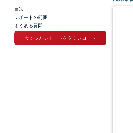
目次
市場規模とシェア
レポートの範囲
よくある質問
市場分析
トレンドとインサイト
セグメント分析
地理分析
競争環境
主要プレーヤー
業界の動向