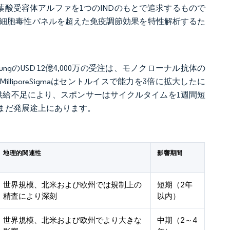
る葉酸受容体アルファを1つのINDのもとで追求するもので
な細胞毒性パネルを超えた免疫調節効果を特性解析するた
sungのUSD 12億4,000万の受注は、モノクローナル抗体の
iporeSigmaはセントルイスで能力を3倍に拡大したに
た。供給不足により、スポンサーはサイクルタイムを1週間短
まだ発展途上にあります。
地理的関連性
影響期間
世界規模、北米および欧州では規制上の
短期（2年
精査により深刻
以内）
世界規模、北米および欧州でより大きな
中期（2～4