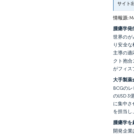
サイト
情報源: Mord
腫瘍学発
世界のがん
り安全な
主導の適
クト抱合
がフィスプ
大手製薬
BCGのレ
のUSD 
に集中さ
を担当し
腫瘍学を
開発企業は