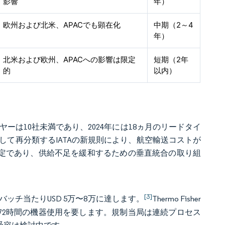
影響
年）
欧州および北米、APACでも顕在化
中期（2～4
年）
北米および欧州、APACへの影響は限定
短期（2年
的
以内）
ーは10社未満であり、2024年には18ヵ月のリードタイ
して再分類するIATAの新規則により、航空輸送コストが
働予定であり、供給不足を緩和するための垂直統合の取り組
[3]
ッチ当たりUSD 5万〜8万に達します。
Thermo Fisher
72時間の機器使用を要します。規制当局は連続プロセス