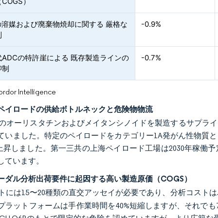
COGS）
Iの溶媒および廃棄物焼却に関する 厳格な
-0.9%
制
ADCの特許崖による 既存製造ラインの
-0.7%
抑制
or Intelligence
ペイロードの供給ボトルネックと危険物物流
拠のオーリスタチンおよびメイタンシノイドを製造するサプライヤ
ていました。特定のペイロードをカテゴリー1A発がん性物質と
%上昇しました。第一三共の上海ペイロード工場は2030年稼
しています。
ーダル分析出荷要件に起因する高い製造原価（COGS）
ットには15〜20種類の直交アッセイが必要であり、分析コストはバ
プラットフォームは手作業時間を40%短縮しますが、それでも