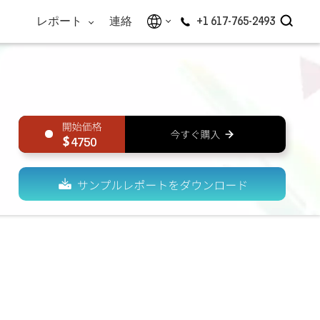
レポート
連絡
+1 617-765-2493
4750