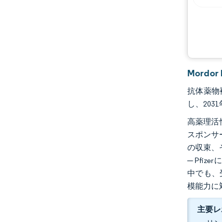
Mordo
抗体薬物複
し、203
高薬理活
スポンサ
の収束、
─ Pfi
中でも、受
模能力に
主要レ