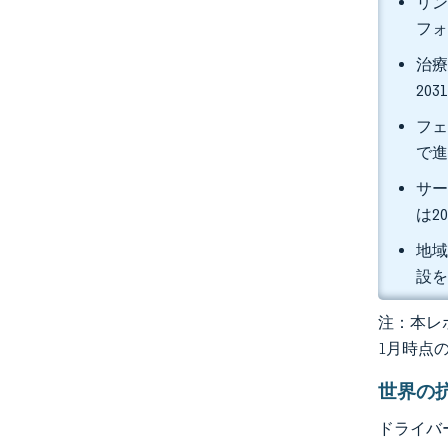
リン
フォ
治療
20
フェ
で
サー
は2
地域
設を
注：本レポ
1月時点
世界の
ドライバ