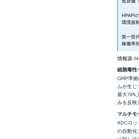
造原価（
HPAP
環境規
第一世代
稼働率
情報源: Mord
細胞毒性
GMP準
ムが生じ
最大70
みを反映
マルチモ
ADCロ
の自動化