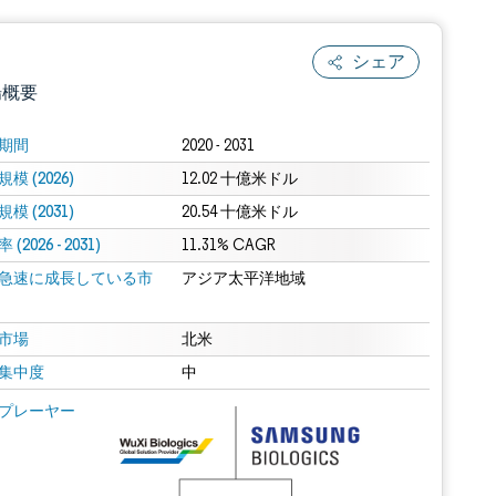
シェア
場概要
期間
2020 - 2031
模 (2026)
12.02 十億米ドル
模 (2031)
20.54 十億米ドル
(2026 - 2031)
11.31% CAGR
急速に成長している市
アジア太平洋地域
.0の表示が必要です。
市場
北米
集中度
中
 Mordor Intelligence。再利用にはCC BY 4.0の表示が必要です。
プレーヤー