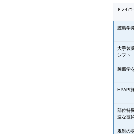
ドライバ
腫瘍学
大手製
シフト
腫瘍学を
HPAP
部位特
速な技
規制の収