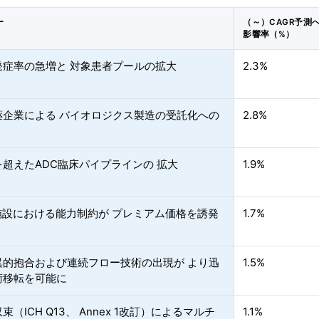
ー
（～）CAGR予測
影響率（%）
発症率の急増と 対象患者プールの拡大
2.3%
薬企業による バイオロジクス製造の受託化への
2.8%
超えたADC臨床パイプラインの 拡大
1.9%
I施設における能力制約が プレミアム価格を誘発
1.7%
異的抱合および連続フロー技術の出現が より迅
1.5%
術移転を可能に
束（ICH Q13、 Annex 1改訂）によるマルチ
1.1%