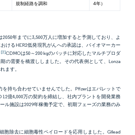
規制経路を調和
4年）
は2050年までに3,500万人に増加すると予測しており、よ
年におけるHER2低発現乳がんへの承認は、バイオマーカー
[2]
。
CDMOは50～200 kgのバッチに対応したマルチプロダ
の需要を橋渡ししました。その代表例として、Lonza
られます。
力を持ち合わせていませんでした。Pfizerはエバレットで
sとUSD 12億4,000万の契約を締結し、社内プラントを開発業務
ガポール施設は2029年稼働予定で、初期フェーズの業務のみ
B細胞除去に細胞毒性ペイロードを応用しました。Gilead