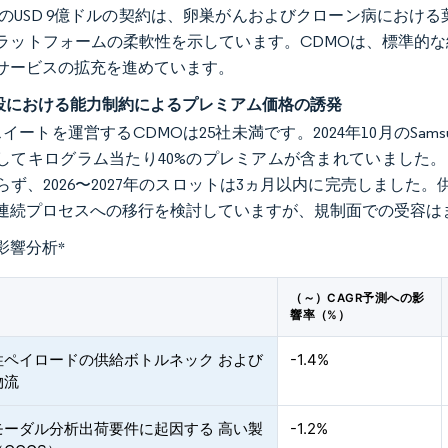
roとのUSD 9億ドルの契約は、卵巣がんおよびクローン病におけ
ラットフォームの柔軟性を示しています。CDMOは、標準的
サービスの拡充を進めています。
I施設における能力制約によるプレミアム価格の誘発
-5スイートを運営するCDMOは25社未満です。2024年10月のSam
てキログラム当たり40%のプレミアムが含まれていました。Mill
らず、2026〜2027年のスロットは3ヵ月以内に完売しまし
連続プロセスへの移行を検討していますが、規制面での受容は
影響分析
*
（～）CAGR予測への影
響率（%）
性ペイロードの供給ボトルネック および
-1.4%
物流
モーダル分析出荷要件に起因する 高い製
-1.2%