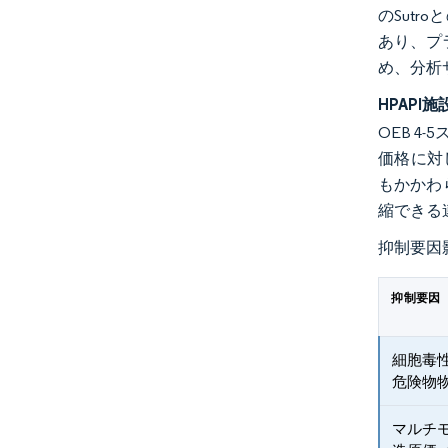
のSut
あり、プ
め、分析
HPAP
OEB 4
価格に対し
もかかわ
縮できる
抑制要因
抑制要因
細胞毒
危険物
マルチ