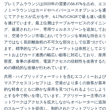
プレミアムラウンジは2025年の需要の56.47%を占め、エコ
ノミーラウンジはカードやペイパーユースオプションを通
じてアクセスが広がる中、6.17%のCAGRで最も速い成長
を遂げています。最上位層はテーブルサービスのダイニン
グ、厳選されたバー、専用ウェルネスゾーンを追加してお
り、空港ラウンジ市場においてラウンジを単純な待合エリ
アではなく長距離旅程の不可欠な部分として位置づけてい
ます。標準的なプレミアムフォーマットは依然としてエリ
ートおよびカード連携の幅広い顧客に対応しており、座席
密度、食事の多様性、電源アクセスの信頼性を改善するた
めの継続的な改修が行われています。
共用・ハイブリッドフォーマットを含むエコノミーおよび
マスアクセスコンセプトは、空港がより多くの旅客が基本
的な軽食とともに静かな座席を見つけられるようにしよう
とする中で勢いを増しています。アグリゲーター主導のネ
ットワークはアクセスを拡大しながらオペレーターに追加
のスループットを提供し、制約されたフットプリントでの