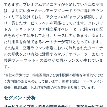
できます。プレミアムアメニティが不足していた二次空港
は、より広いターミナルアップグレードの中に専用ラウン
ジエリアを設けており、アクセスのギャップを解消し、よ
り一貫したサービスレベルを可能にしています。クレジッ
トカードネットワークと独立系オペレーターは限られた区
画をめぐって競争しており、リース圧力が高まり、安定し
た利用量を保証できるパートナーが有利となっています。
その結果、空港ラウンジ市場において制約されたターミナ
ルの形状をより有効に活用するマルチオペレーターまたは
共用フォーマットへの緩やかな再バランスが生じていま
す。
*当社の予測では、推進要因および抑制要因の影響を加算的ではな
く方向性のあるものとして扱います。影響予測は、ベースライン
成長、構成効果、および変数間の相互作用を反映しています。
セグメント分析
サービスタイプ別：飲食が需要を牽引し、旅客サービスが