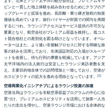
ます。北米とアジア太平洋の航空会社は、プレミアムキャ
ビンと一貫した地上体験を組み合わせるためにクラブのア
ップグレードと拡張を進め、長距離・乗り継ぎ旅程の知覚
価値を高めています。旅行バイヤーが対面での関与を再開
するにつれ、ラウンジアクセスはサービス提供の不可欠な
要素となり、航空会社がプレミアム収益を維持し、低コス
ト競合他社との差別化を図る助けとなっています。オペレ
ーターはまた、より速い非接触プロセスに対する明確な旅
客の好みを活用しており、生体認証対応の入場がスループ
ットを改善し、待ち行列の摩擦を軽減しています。アジア
太平洋域内の法人旅行は安定したラウンジ来訪者数を支
え、主要目的地全体での訪問増加と一致しており、空港が
[2]
ホスピタリティの拡大を進める理由となっています。
空港商業化イニシアチブによるラウンジ投資の加速
空港当局はラウンジを非航空系収益プログラムの中心に位
置づけ、プレミアムホスピタリティを活用して旅客一人当
たりの支出を増やし、空港ラウンジ市場における全体的な