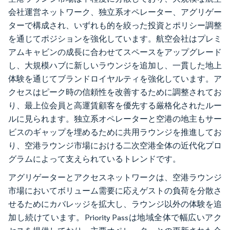
会社運営ネットワーク、独立系オペレーター、アグリゲー
ターで構成され、いずれも的を絞った投資とポリシー調整
を通じてポジションを強化しています。航空会社はプレミ
アムキャビンの成長に合わせてスペースをアップグレード
し、大規模ハブに新しいラウンジを追加し、一貫した地上
体験を通じてブランドロイヤルティを強化しています。ア
クセスはピーク時の信頼性を改善するために調整されてお
り、最上位会員と高運賃顧客を優先する厳格化されたルー
ルに見られます。独立系オペレーターと空港の地主もサー
ビスのギャップを埋めるために共用ラウンジを推進してお
り、空港ラウンジ市場における二次空港全体の近代化プロ
グラムによって支えられているトレンドです。
アグリゲーターとアクセスネットワークは、空港ラウンジ
市場においてボリューム需要に応えゲストの負荷を分散さ
せるためにカバレッジを拡大し、ラウンジ以外の体験を追
加し続けています。Priority Passは地域全体で幅広いアク