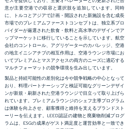
セスを提供しており、主要オペレーターとの更新された合
意が主要空港での収容と選択肢を追加しています。同時
に、トルコとアジアで計画・開設された新施設を含む成長
市場でのプレミアムファーストコンセプトは、独立系プロ
バイダーが厳選された飲食・飲料と高水準のデザインでア
ップマーケットに移行していることを示しています。航空
会社のコントロール、アグリゲーターのカバレッジ、空港
の地主イニシアチブの相互作用は、空港ラウンジ市場にお
いてプレミアムとマスアクセスの両方のニーズに適応する
マルチフォーマットの競争環境を生み出しています。
製品と持続可能性の差別化は今や競争戦略の中心となって
おり、料理パートナーシップと検証可能なグリーンデザイ
ンが新規・刷新された空港ラウンジで目立って取り上げら
れています。プレミアムラウンジのシェフ主導プログラム
は体験を向上させ、顧客獲得と維持を支えるブランドスト
ーリーを伝えます。LEED認証の建物と廃棄物削減プログ
ラムは、ESGの成果がゲスト満足度と運営効率と一致でき