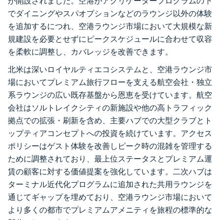
が開設されました。空港がアグリゲータープログラムの下
でダイニングやスパオプションなどのラウンジ以外の体験
を追加するにつれ、空港ラウンジ市場において大規模な新
規建設を必要とせずにピークスケジュールに合わせて収容
を柔軟に調整し、カバレッジを改善できます。
北米は深いロイヤルティエコシステムと、空港ラウンジ市
場においてプレミアム旅行フローを支える航空会社・独立
系ラウンジの広い既存基盤から恩恵を受けています。航空
会社はソルトレイクシティの新施設や他の高トラフィック
拠点での拡張・刷新を含め、主要ハブでの大型クラブとト
ップティアコンセプトへの投資を続けています。アクセス
ポリシーはゲスト体験を改善しピーク時の混雑を管理する
ために調整されており、最上位ステータスとプレミアム運
賃の顧客に対する価値提案を強化しています。二次ハブは
ターミナル近代化プログラムに追加された共用ラウンジを
通じてギャップを埋めており、空港ラウンジ市場において
より多くの都市でプレミアムアメニティを旅程の標準的な