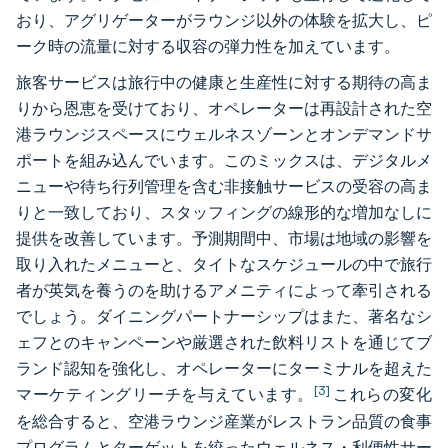
おり、アグリゲーターがラウンジ以外の体験を拡大し、ピ
ーク時の流量に対する収容の弾力性を加えています。
旅客サービスは旅行中の健康と生産性に対する期待の高ま
りから恩恵を受けており、オペレーターは再設計された空
港ラウンジスペースにウェルネスゾーンとオンデマンドサ
ポートを組み込んでいます。このミックスは、デジタルメ
ニューや待ち行列管理を含む非接触サービスの受容の高ま
りと一致しており、スタッフィングの線形的な増加なしに
提供を改善しています。予測期間中、市場は地域の影響を
取り入れたメニューと、タイトなスケジュールの中で旅行
者が英気を養うのを助けるアメニティによって牽引される
でしょう。ダイニングパートナーシップはまた、著名なシ
ェフとのキャンペーンや厳選された飲料リストを通じてブ
ランド認知を強化し、オペレーターにターミナルを超えた
[3]
マーケティングリーチを与えています。
これらの変化
を総合すると、空港ラウンジ産業がレストラン品質の食事
プログラムとターゲットを絞ったウェルネス・利便性サー