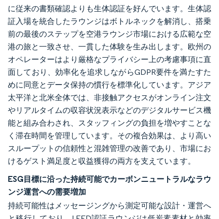
に従来の書類確認よりも生体認証を好んでいます。生体認
証入場を統合したラウンジはボトルネックを解消し、搭乗
前の最後のステップを空港ラウンジ市場における広範な空
港の旅と一致させ、一貫した体験を生み出します。欧州の
オペレーターはより厳格なプライバシー上の考慮事項に直
面しており、効率化を追求しながらGDPR要件を満たすた
めに同意とデータ保持の慣行を標準化しています。アジア
太平洋と北米全体では、非接触アクセスがオンライン注文
やリアルタイムの収容状況表示などのデジタルサービス機
能と組み合わされ、スタッフィングの負担を増やすことな
く滞在時間を管理しています。その複合効果は、より高い
スループットの信頼性と混雑管理の改善であり、市場にお
けるゲスト満足度と収益獲得の両方を支えています。
ESG目標に沿った持続可能でカーボンニュートラルなラウ
ンジ運営への需要増加
持続可能性はメッセージングから測定可能な設計・運営へ
と移行しており、LEED認証ラウンジは低炭素素材と効率