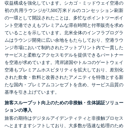
収益構成を強化しています。シカゴ・ミッドウェイ空港の
初の共用ラウンジが7,500万米ドルのコンセッション刷新
の一環として開設されたことは、多忙なポイントツーポイ
ント空港でさえもプレミアムな滞在時間と付帯販売を求め
ていることを示しています。北米全体のインフラプログラ
ムはラウンジ開発に広い余地をもたらしており、空港ラウ
ンジ市場において制約されたフットプリント内で一貫した
サービスと柔軟なアクセスモデルを提供できるパートナー
を空港が求めています。湾岸諸国やトルコのゲートウェイ
空港もプレミアムホスピタリティを拡大しており、差別化
された飲食・飲料と改善されたアメニティを特徴とする新
たな国内・プレミアムコンセプトを含め、サービス品質の
基準を引き上げています。
旅客スループット向上のための非接触・生体認証ソリュー
ションの導入
旅客の期待はデジタルアイデンティティと非接触プロセス
へとますますシフトしており、大多数が迅速な処理のため