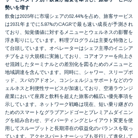
勢いを増す
飲食は2025年に市場シェアの52.44%を占め、旅客サービス
は2031年までに5.87%のCAGRで最も速い成長が予測され
ており、知覚価値に対するメニューとウェルネスの影響を
浮き彫りにしています。料理プログラムは主要な特徴とし
て台頭しています。オペレーターはシェフ主導のイニシア
チブをより大規模に実施しており、コアオファーを向上さ
せ混雑したターミナルとの差別化を図るためのメニューと
地域調達を含んでいます。同時に、シャワー、スリープポ
ッド、スパのアドオン、コンシェルジュサポートなどのウ
ェルネスと利便性サービスが加速しており、空港ラウンジ
産業において座席と飲料を超えた旅客の幅広い優先事項を
示しています。ネットワーク戦略は現在、短い乗り継ぎの
ためのスマートなグラブアンドゴーとプレミアムダイニン
グを組み合わせ、デイパーティングとレイアウト変更を使
用してスループットと長期滞在の収益化のバランスを取っ
ています。アクセスパートナーシップも並行して進化して