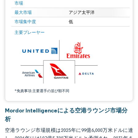
市場
最大市場
アジア太平洋
市場集中度
低
画像 © Mordor Intelligence。再利用にはCC BY 4.0の表示が必要です。
主要プレーヤー
*免責事項:主要選手の並び順不同
Mordor Intelligenceによる空港ラウンジ市場分
析
空港ラウンジ市場規模は2025年に99億6,000万米ドルに達