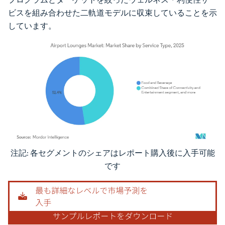
ビスを組み合わせた二軌道モデルに収束していることを示
しています。
注記: 各セグメントのシェアはレポート購入後に入手可能
画像 © Mordor Intelligence。再利用にはCC BY 4.0の表示が必要です。
です