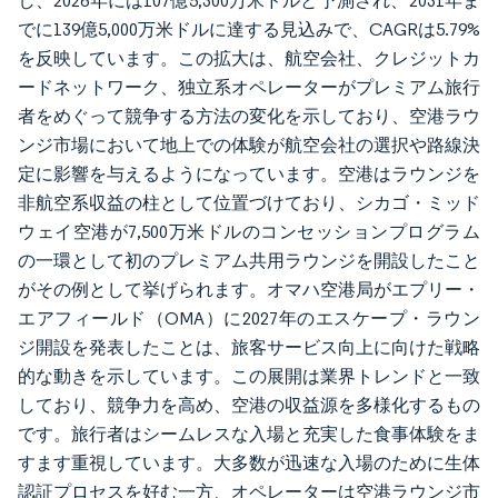
し、2026年には107億5,300万米ドルと予測され、2031年ま
でに139億5,000万米ドルに達する見込みで、CAGRは5.79%
を反映しています。この拡大は、航空会社、クレジットカ
ードネットワーク、独立系オペレーターがプレミアム旅行
者をめぐって競争する方法の変化を示しており、空港ラウ
ンジ市場において地上での体験が航空会社の選択や路線決
定に影響を与えるようになっています。空港はラウンジを
非航空系収益の柱として位置づけており、シカゴ・ミッド
ウェイ空港が7,500万米ドルのコンセッションプログラム
の一環として初のプレミアム共用ラウンジを開設したこと
がその例として挙げられます。オマハ空港局がエプリー・
エアフィールド（OMA）に2027年のエスケープ・ラウン
ジ開設を発表したことは、旅客サービス向上に向けた戦略
的な動きを示しています。この展開は業界トレンドと一致
しており、競争力を高め、空港の収益源を多様化するもの
です。旅行者はシームレスな入場と充実した食事体験をま
すます重視しています。大多数が迅速な入場のために生体
認証プロセスを好む一方、オペレーターは空港ラウンジ市