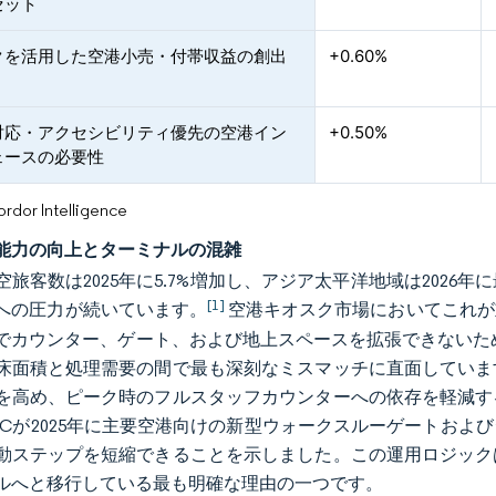
セット
クを活用した空港小売・付帯収益の創出
+0.60%
対応・アクセシビリティ優先の空港イン
+0.50%
ェースの必要性
or Intelligence
能力の向上とターミナルの混雑
空旅客数は2025年に5.7%増加し、アジア太平洋地域は202
[1]
への圧力が続いています。
空港キオスク市場においてこれが
でカウンター、ゲート、および地上スペースを拡張できないため
床面積と処理需要の間で最も深刻なミスマッチに直面していま
を高め、ピーク時のフルスタッフカウンターへの依存を軽減す
ECが2025年に主要空港向けの新型ウォークスルーゲートお
動ステップを短縮できることを示しました。この運用ロジック
ルへと移行している最も明確な理由の一つです。