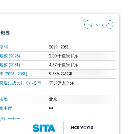
シェア
場概要
期間
2019 - 2031
模 (2026)
2.80 十億米ドル
模 (2031)
4.37 十億米ドル
(2026 - 2031)
9.33% CAGR
急速に成長している市
アジア太平洋
.0の表示が必要です。
市場
北米
集中度
中
 Mordor Intelligence。再利用にはCC BY 4.0の表示が必要です。
プレーヤー