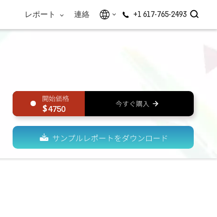
レポート
連絡
+1 617-765-2493
4750