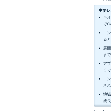
主要レ
キオ
でC
コン
る
展開
まで
アプ
まで
エン
さ
地域
成