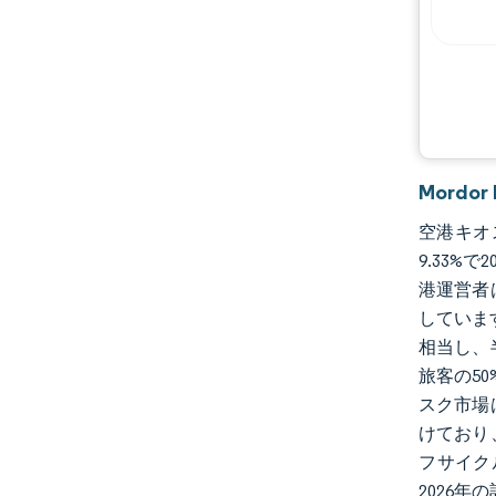
業界の動向
Mordo
空港キオス
9.33
港運営者
しています
相当し、
旅客の5
スク市場
けており
フサイク
2026