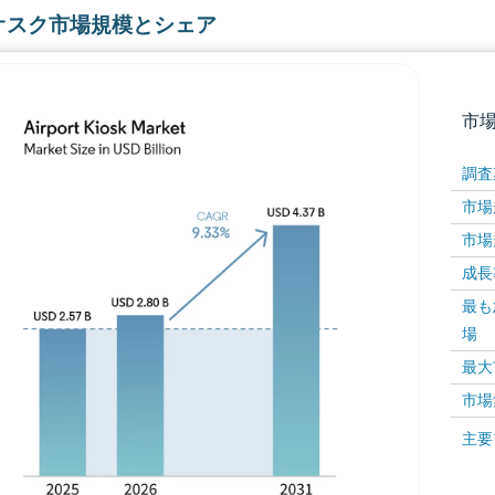
オスク市場規模とシェア
市
調査
市場規
市場規
成長率 
最も
場
画像 © Mordor Intelligence。再利用にはCC BY 4
最大
市場
画像 ©
主要