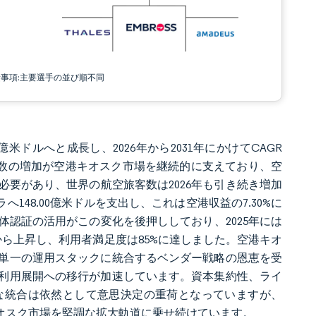
責事項:主要選手の並び順不同
0億米ドルへと成長し、2026年から2031年にかけてCAGR
。旅客数の増加が空港キオスク市場を継続的に支えており、空
要があり、世界の航空旅客数は2026年も引き続き増加
148.00億米ドルを支出し、これは空港収益の7.30%に
認証の活用がこの変化を後押ししており、2025年には
%から上昇し、利用者満足度は85%に達しました。空港キオ
単一の運用スタックに統合するベンダー戦略の恩恵を受
利用展開への移行が加速しています。資本集約性、ライ
な統合は依然として意思決定の重荷となっていますが、
キオスク市場を堅調な拡大軌道に乗せ続けています。