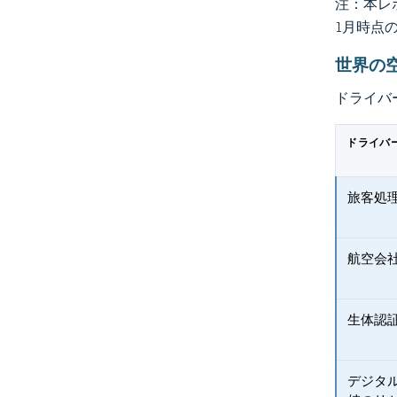
注：本レポ
1月時点
世界の
ドライバ
ドライバ
旅客処
航空会
生体認
デジタ