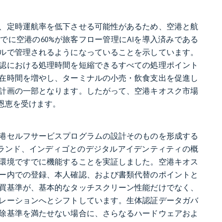
、定時運航率を低下させる可能性があるため、空港と航
までに空港の60%が旅客フロー管理にAIを導入済みである
ルで管理されるようになっていることを示しています。
認における処理時間を短縮できるすべての処理ポイント
在時間を増やし、ターミナルの小売・飲食支出を促進し
計画の一部となります。したがって、空港キオスク市場
恩恵を受けます。
港セルフサービスプログラムの設計そのものを形成する
ジーランド、インディゴとのデジタルアイデンティティの概
環境ですでに機能することを実証しました。空港キオス
ー内での登録、本人確認、および書類代替のポイントと
買基準が、基本的なタッチスクリーン性能だけでなく、
レーションへとシフトしています。生体認証データガバ
除基準を満たせない場合に、さらなるハードウェアおよ