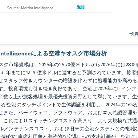
*免
r Intelligenceによる空港キオスク市場分析
ク市場規模は、2025年の25.70億米ドルから2026年には28.0
%で2031年までに43.70億米ドルに達すると予測されています
はスタッフ付きカウンターの増設を伴わずに処理能力を高める必
。投資環境も引き続き良好であり、空港は2025年にITインフラへ
半数以上が旅客処理を最優先投資分野として挙げています。生体
0%が空港のタッチポイントで生体認証を利用し、2024年の46
はまた、ハードウェア、ソフトウェア、および本人確認管理を
、これによりスイッチングコストが高まり、より大規模な共通
ルメンテナンスコスト、および旧来の空港システムとの複雑
年の記録的な座席利用率と継続的な空港ITへの支出計画が、空港