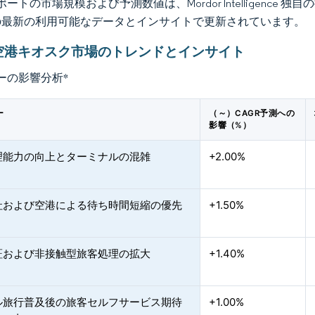
ートの市場規模および予測数値は、Mordor Intelligence
の最新の利用可能なデータとインサイトで更新されています。
空港キオスク市場のトレンドとインサイト
ーの影響分析
*
ー
（～）CAGR予測への
影響（%）
理能力の向上とターミナルの混雑
+2.00%
社および空港による待ち時間短縮の優先
+1.50%
証および非接触型旅客処理の拡大
+1.40%
ル旅行普及後の旅客セルフサービス期待
+1.00%