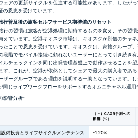
ウェアの更新サイクルを促進する可能性があります。したがっ
証の恩恵を受けています。
旅行普及後の旅客セルフサービス期待値のリセット
旅行の習慣は旅客が空港処理に期待するものを変え、その習慣
与えています。空港キオスク市場は、キオスクが別個のチャネ
ったことで恩恵を受けています。キオスクは、家族グループ、
の段階でモバイル接続に頼れないユーザーにとって引き続き有
イルチェックインを同じ出発管理基盤上で動作させることを望
ます。これが、空港が依然としてシェアで最大の購入者であるに
ーザーグループである理由を説明する一助となっています。し
が同じライブワークフローをサポートするオムニチャネル運用
の影響分析
*
（～）CAGR予測への
影響（%）
期設備投資とライフサイクルメンテナンス
-1.20%