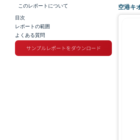
このレポートについて
空港キ
目次
市場規模とシェア
レポートの範囲
よくある質問
市場分析
トレンドとインサイト
セグメント分析
地理分析
競争環境
主要プレーヤー
業界の動向