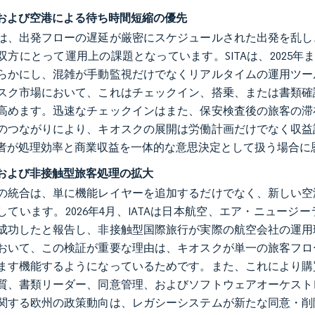
および空港による待ち時間短縮の優先
は、出発フローの遅延が厳密にスケジュールされた出発を乱し
双方にとって運用上の課題となっています。SITAは、2025年
らかにし、混雑が手動監視だけでなくリアルタイムの運用ツー
スク市場において、これはチェックイン、搭乗、または書類確
高めます。迅速なチェックインはまた、保安検査後の旅客の滞
のつながりにより、キオスクの展開は労働計画だけでなく収益
者が処理効率と商業収益を一体的な意思決定として扱う場合に
および非接触型旅客処理の拡大
の統合は、単に機能レイヤーを追加するだけでなく、新しい空
しています。2026年4月、IATAは日本航空、エア・ニュー
成功したと報告し、非接触型国際旅行が実際の航空会社の運用
おいて、この検証が重要な理由は、キオスクが単一の旅客フロ
ます機能するようになっているためです。また、これにより購
質、書類リーダー、同意管理、およびソフトウェアオーケスト
関する欧州の政策動向は、レガシーシステムが新たな同意・削