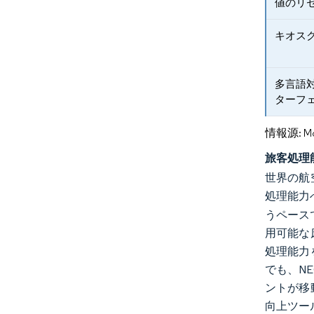
値のリ
キオス
多言語
ターフ
情報源: Mord
旅客処理
世界の航
処理能力
うペース
用可能な
処理能力
でも、N
ントが移
向上ツー