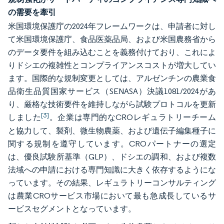
の需要を牽引
米国環境保護庁の2024年フレームワークは、申請者に対し
て米国環境保護庁、食品医薬品局、および米国農務省から
のデータ要件を組み込むことを義務付けており、これによ
りドシエの複雑性とコンプライアンスコストが増大してい
ます。国際的な規制変更としては、アルゼンチンの農業食
品衛生品質国家サービス（SENASA）決議1081/2024があ
り、厳格な技術要件を維持しながら試験プロトコルを更新
[3]
しました
。企業は専門的なCROレギュラトリーチーム
と協力して、製剤、微生物農薬、および遺伝子編集種子に
関する規制を遵守しています。CROパートナーの選定
は、優良試験所基準（GLP）、ドシエの調和、および複数
法域への申請における専門知識に大きく依存するようにな
っています。その結果、レギュラトリーコンサルティング
は農業CROサービス市場において最も急成長しているサ
ービスセグメントとなっています。