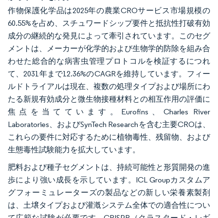
作物保護化学品は2025年の農業CROサービス市場規模の
60.55%を占め、スチュワードシップ要件と抵抗性打破有効
成分の継続的な発見によって牽引されています。このセグ
メントは、メーカーが化学的および生物学的防除を組み合
わせた総合的な病害虫管理プロトコルを検証するにつれ
て、2031年まで12.36%のCAGRを維持しています。フィー
ルドトライアルは現在、複数の処理タイプおよび場所にわ
たる新規有効成分と微生物接種材料との相互作用の評価に
焦点を当てています。Eurofins、Charles River
Laboratories、およびSynTech Researchを含む主要CROは、
これらの要件に対応するために植物毒性、残留物、および
生態毒性試験能力を拡大しています。
肥料および種子セグメントは、持続可能性と形質開発の進
歩により強い成長を示しています。ICL Groupカスタムア
グフォーミュレーターズの製品などの新しい栄養素製剤
は、土壌タイプおよび灌漑システム全体での適合性につい
て広範な試験が必要です。CRISPR（クラスタード・レギ