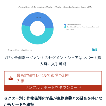
注記: 全個別セグメントのセグメントシェアはレポート購
画像 © Mordor Intelligence。再利用にはCC BY 4.0の表示が必要です。
入時に入手可能
セクター別：作物保護化学品が生物農薬との融合を伴いな
がらリードを維持