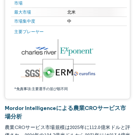
市場
最大市場
北米
市場集中度
中
画像 © Mordor Intelligence。再利用にはCC BY 4.0の表示が必要です。
主要プレーヤー
*免責事項:主要選手の並び順不同
Mordor Intelligenceによる農業CROサービス市
場分析
農業CROサービス市場規模は2025年に112.0億米ドルと評