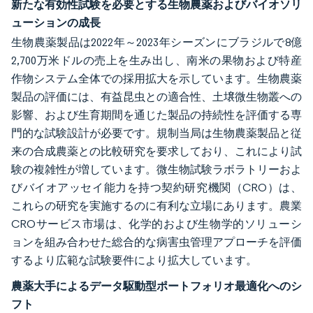
新たな有効性試験を必要とする生物農薬およびバイオソリ
ューションの成長
生物農薬製品は2022年～2023年シーズンにブラジルで8億
2,700万米ドルの売上を生み出し、南米の果物および特産
作物システム全体での採用拡大を示しています。生物農薬
製品の評価には、有益昆虫との適合性、土壌微生物叢への
影響、および生育期間を通じた製品の持続性を評価する専
門的な試験設計が必要です。規制当局は生物農薬製品と従
来の合成農薬との比較研究を要求しており、これにより試
験の複雑性が増しています。微生物試験ラボラトリーおよ
びバイオアッセイ能力を持つ契約研究機関（CRO）は、
これらの研究を実施するのに有利な立場にあります。農業
CROサービス市場は、化学的および生物学的ソリューシ
ョンを組み合わせた総合的な病害虫管理アプローチを評価
するより広範な試験要件により拡大しています。
農薬大手によるデータ駆動型ポートフォリオ最適化へのシ
フト