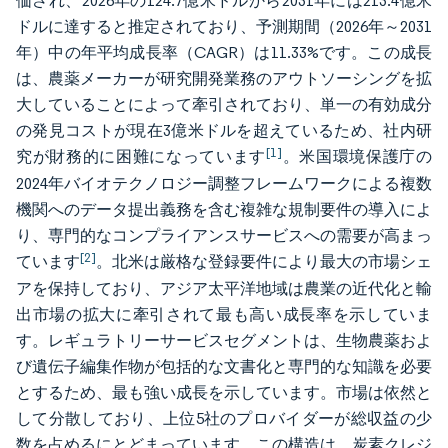
価され、2026年の124.7億米ドルから2031年には213.4億米
ドルに達すると推定されており、予測期間（2026年～2031
年）中の年平均成長率（CAGR）は11.33%です。この成長
は、農薬メーカーが研究開発業務のアウトソーシングを拡
大していることによって牽引されており、単一の有効成分
の発見コストが現在3億米ドルを超えているため、社内研
[1]
究が財務的に困難になっています
。米国環境保護庁の
2024年バイオテクノロジー調整フレームワークによる複数
機関へのデータ提出義務を含む複雑な規制要件の導入によ
り、専門的なコンプライアンスサービスへの需要が高まっ
[2]
ています
。北米は厳格な登録要件により最大の市場シェ
アを保持しており、アジア太平洋地域は農業の近代化と輸
出市場の拡大に牽引されて最も高い成長率を示していま
す。レギュラトリーサービスセグメントは、生物農薬およ
び遺伝子編集作物が包括的な文書化と専門的な知識を必要
とするため、最も強い成長を示しています。市場は依然と
して分散しており、上位5社のプロバイダーが総収益の少
数を占めるにとどまっています。この構造は、炭素クレジ