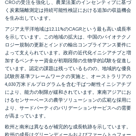
CROの受注を強化し、農業法案のインセンティブに基づ
く炭素隔離測定は持続可能性検証における追加の収益機会
を生み出しています。
アジア太平洋地域は12.11%のCAGRという最も高い成長率
を示しています。この地域の拡大は、中国のバイオテクノ
ロジー規制の更新とインドの輸出コンプライアンス要件に
よって支えられています。政府の近代化イニシアチブと増
加するベンチャー資金が初期段階の生物学的試験を促進し
ています。認定の課題は残っているものの、地域的な優良
試験所基準フレームワークの実施と、オーストラリアの
4,030万米ドルプログラムを含む干ばつ耐性イニシアチブ
により、能力の制限が緩和されています。東南アジアにお
けるセンサーベースの農学ソリューションの広範な採用に
より、サードパーティのバリデーションサービスへの需要
が高まっています。
欧州と南米は異なるが補完的な成長軌跡を示しています。
欧州の成長はグリーンディールおよびファームトゥフォー