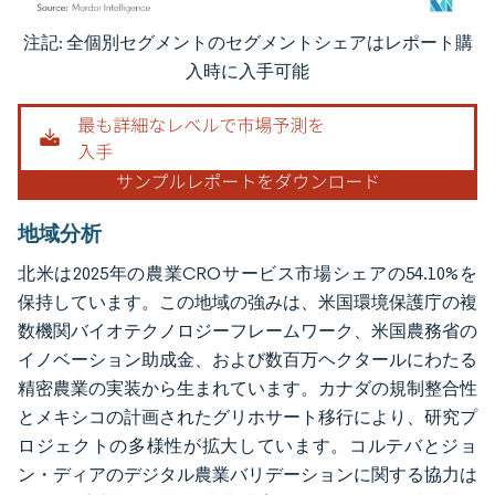
注記: 全個別セグメントのセグメントシェアはレポート購
画像 © Mordor Intelligence。再利用にはCC BY 4.0の表示が必要です。
入時に入手可能
地域分析
北米は2025年の農業CROサービス市場シェアの54.10%を
保持しています。この地域の強みは、米国環境保護庁の複
数機関バイオテクノロジーフレームワーク、米国農務省の
イノベーション助成金、および数百万ヘクタールにわたる
精密農業の実装から生まれています。カナダの規制整合性
とメキシコの計画されたグリホサート移行により、研究プ
ロジェクトの多様性が拡大しています。コルテバとジョ
ン・ディアのデジタル農業バリデーションに関する協力は