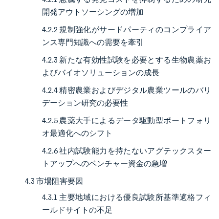
開発アウトソーシングの増加
4.2.2 規制強化がサードパーティのコンプライア
ンス専門知識への需要を牽引
4.2.3 新たな有効性試験を必要とする生物農薬お
よびバイオソリューションの成長
4.2.4 精密農業およびデジタル農業ツールのバリ
デーション研究の必要性
4.2.5 農薬大手によるデータ駆動型ポートフォリ
オ最適化へのシフト
4.2.6 社内試験能力を持たないアグテックスター
トアップへのベンチャー資金の急増
4.3 市場阻害要因
4.3.1 主要地域における優良試験所基準適格フィ
ールドサイトの不足