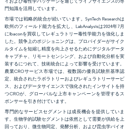
イおよび毒性学パッケージを通じてライフサイエンスの専
門知識を活用しています。
市場では戦略的統合が続いています。SynTech Researchは
欧州のフィールド能力を拡大し、LabAnalysisは2024年7月
にIbaconを買収してレギュラトリー毒性学能力を強化しま
した。競争上のポジショニングは、プロバイダーがサイク
ルタイムを短縮し精度を向上させるためにデジタルデータ
キャプチャ、リモートセンシング、および自動化分析を実
装するにつれて、技術統合によって影響を受けています。
農業CROサービス市場では、複数国の優良試験所基準認
定、統合されたラボラトリーおよびレギュラトリーサービ
ス、およびデータサイエンスで強化されたインサイトを持
つCROが、グローバルな上市キャンペーンを管理するス
ポンサーを引き付けています。
専門的なサービスセグメントは成長機会を提供していま
す。生物学的試験セグメントは依然として需要が供給を上
回っており、微生物同定、発酵分析、および昆虫学バイオ