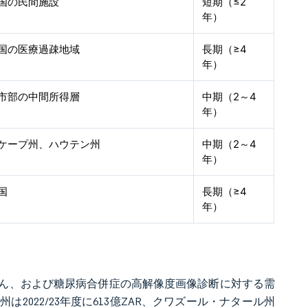
国の民間施設
短期（≤2
年）
国の医療過疎地域
長期（≥4
年）
市部の中間所得層
中期（2～4
年）
ケープ州、ハウテン州
中期（2～4
年）
国
長期（≥4
年）
ん、および糖尿病合併症の高解像度画像診断に対する需
022/23年度に613億ZAR、クワズール・ナタール州