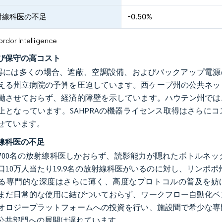
射線科医の不足
-0.50%
or Intelligence
び保守の高コスト
取得には多くの場合、遮蔽、空調設備、およびバックアップ電源
える州立病院の予算を圧迫しています。西ケープ州の公共ネット
働させておらず、経済的障壁を示しています。ハウテン州では
止となっています。SAHPRAの機器ライセンス取得はさらに
せています。
線科医の不足
700名の放射線科医しかおらず、読影能力が隠れたボトルネ
口10万人当たり19.9名の放射線科医がいるのに対し、リンポ
る専門的な深度はさらに薄く、高度なプロトコルの普及を妨げ
まだ日常的な使用に結びついておらず、ワークフロー自動化ベ
オロジープラットフォームへの投資を行い、施設間で希少な専
公共部門への展開は遅れています。