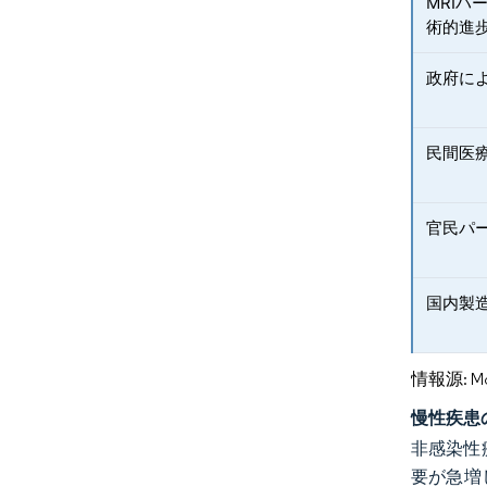
MRI
術的進
政府に
民間医
官民パ
国内製
情報源: Mord
慢性疾患
非感染性
要が急増