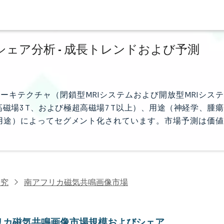
ェア分析 - 成長トレンドおよび予測
ーキテクチャ（閉鎖型MRIシステムおよび開放型MRIシステ
、超高磁場3 T、および極超高磁場7 T以上）、用途（神経学、腫瘍
用途）によってセグメント化されています。市場予測は価値
研究
南アフリカ磁気共鳴画像市場
リカ磁気共鳴画像市場規模およびシェア