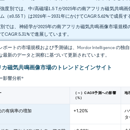
強度別では、中/高磁場1.5 Tが2025年の南アフリカ磁気共鳴
ム（≤0.55 T）は2026年～2031年にかけてCAGR 5.62%で
別では、神経学が2025年の南アフリカ磁気共鳴画像市場規模の2
てCAGR 5.31%で進展しています。
ポートの市場規模および予測値は、Mordor Intelligence
な最新のデータと洞察に基づいて更新されています。
リカ磁気共鳴画像市場のトレンドとインサイト
ー影響分析
*
ー
（～）CAGR予測への影響
地
（%）
患の有病率の増加
+1.20%
ハ
タ