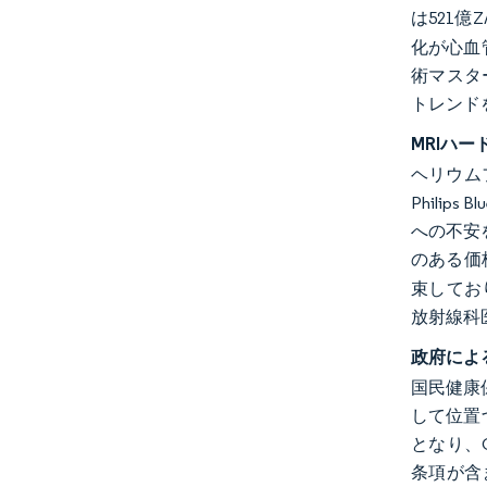
は521
化が心血
術マスタ
トレンドを
MRIハ
ヘリウム
Phili
への不安を軽
のある価
束してお
放射線科
政府によ
国民健康
して位置
となり、C
条項が含ま