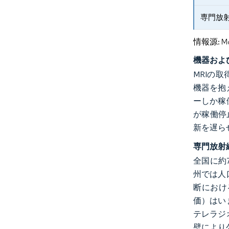
専門放
情報源: Mord
機器およ
MRIの
機器を抱
ーしか稼
が稼働停
新を遅ら
専門放射
全国に約
州では人
断におけ
価）はい
テレラジ
壁により