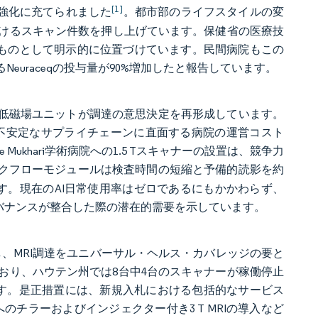
[1]
の強化に充てられました
。都市部のライフスタイルの変
けるスキャン件数を押し上げています。保健省の医療技
なものとして明示的に位置づけています。民間病院もこの
するNeuraceqの投与量が90%増加したと報告しています。
ル低磁場ユニットが調達の意思決定を再形成しています。
 Lに削減し、不安定なサプライチェーンに直面する病院の運営コスト
rge Mukhari学術病院への1.5 Tスキャナーの設置は、競争力
ークフローモジュールは検査時間の短縮と予備的読影を約
す。現在のAI日常使用率はゼロであるにもかかわらず、
バナンスが整合した際の潜在的需要を示しています。
当し、MRI調達をユニバーサル・ヘルス・カバレッジの要と
おり、ハウテン州では8台中4台のスキャナーが稼働停止
が生じています。是正措置には、新規入札における包括的なサービス
pitalへのチラーおよびインジェクター付き3 T MRIの導入など