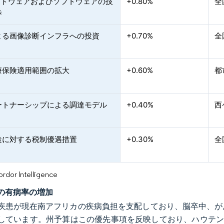
ハードウェアおよびソフトウェアの技
+0.80%
全
歩
よる画像診断インフラへの投資
+0.70%
全
療保険適用範囲の拡大
+0.60%
都
ートナーシップによる調達モデル
+0.40%
西
造に対する税制優遇措置
+0.30%
全
or Intelligence
の有病率の増加
疾患が現在南アフリカの疾病負担を支配しており、脳卒中、が
しています。州予算はこの優先事項を反映しており、ハウテン州は2