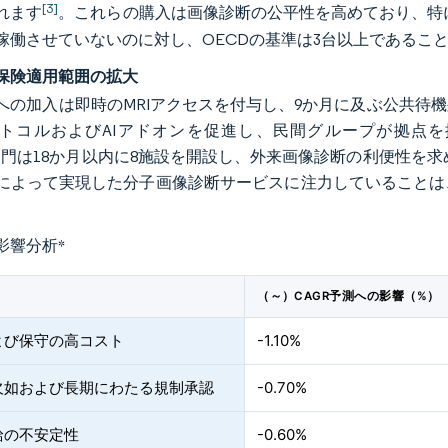
[3]
れます
。これらの購入は画像診断の公平性を高めており、特に同
稼働させていないのに対し、OECDの基準は3台以上であるこ
保険適用範囲の拡大
への加入は即時のMRIアクセスを付与し、9か月に及ぶ公共待
コルおよびAIアドオンを促進し、民間グループが拠点を拡大する動機
ng部門は18か月以内に8施設を開設し、外来画像診断の利便性を求める被
によって実現した分子画像診断サービスに注力していることは
。
影響分析
*
（～）CAGR予測への影響（%）
よび保守の高コスト
-1.10%
欠如および長期にわたる規制承認
-0.70%
給の不安定性
-0.60%