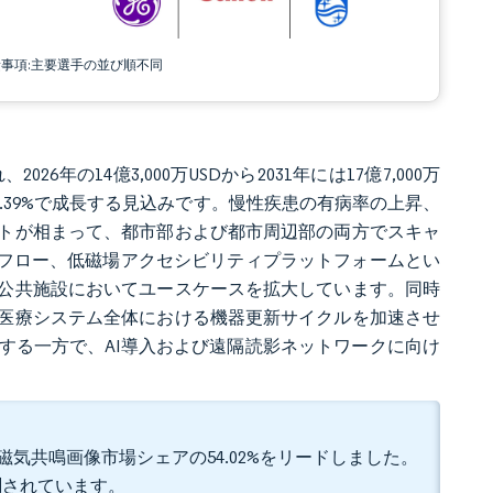
責事項:主要選手の並び順不同
26年の14億3,000万USDから2031年には17億7,000万
R 4.39%で成長する見込みです。慢性疾患の有病率の上昇、
トが相まって、都市部および都市周辺部の両方でスキャ
クフロー、低磁場アクセシビリティプラットフォームとい
公共施設においてユースケースを拡大しています。同時
医療システム全体における機器更新サイクルを加速させ
する一方で、AI導入および遠隔読影ネットワークに向け
磁気共鳴画像市場シェアの54.02%をリードしました。
予測されています。