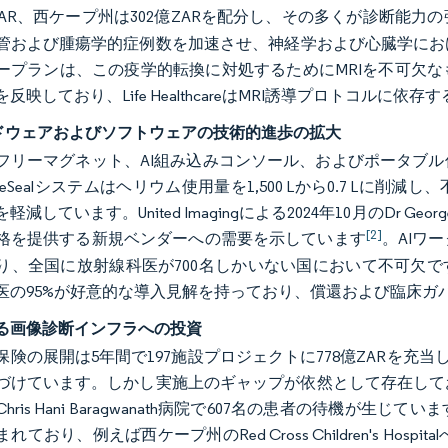
億ZAR、西ケープ州は302億ZARを配分し、その多くが診断能力
管および腫瘍学的症例数を加速させ、神経学および心臓学にお
ープランは、この疫学的転換に対処するためにMRIを不可欠
反映しており、Life HealthcareはMRI誘導プロトコルに依存
ードウェアおよびソフトウェアの技術的進歩の拡大
フリーマグネット、AI組み込みコンソール、およびポータブ
ps BlueSealシステムはヘリウム使用量を1,500 Lから0.7
減しています。United Imagingによる2024年10月のDr Geo
[2]
格を提供する新規ベンダーへの需要を示しています
。AIワ
り、全国に放射線科医が700名しかいない国において不可欠で
医の95%が好意的な導入見解を持っており、償還および臨床ガ
る画像診断インフラへの投資
保険の展開は5年間で197施設プロジェクトに778億ZARを充
づけています。しかし実施上のギャップが依然として存在して
hris Hani Baragwanath病院で607名の患者の待機
れており、例えば西ケープ州のRed Cross Children's Hos