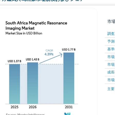
市
調査
予測
基準
市場規
市場規
成長率 
画像 © Mordor Intelligence。再利用にはCC BY 4
市場
画像 ©
主要