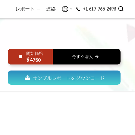
レポート
連絡
+1 617-765-2493
4750