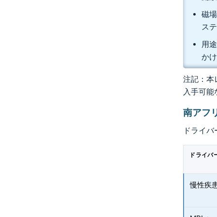
磁場
ステ
用途
かけ
注記：本レ
入手可能
南アフ
ドライバ
ドライバ
慢性疾