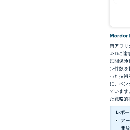
Mordo
南アフリカ
USDに達
民間保険
ン件数を
った技術
に、ベン
ています
た戦略的
レポー
アー
開放