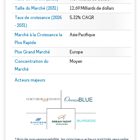
Taille du Marché (2031)
12.69 Milliards de dollars
Taux de croissance (2026
5.32% CAGR
- 2031)
Marché à la Croissance la
Asie-Pacifique
Plus Rapide
Plus Grand Marché
Europe
Concentration du
Moyen
Marché
Image © Mordor Intelligence. La réutilisation nécessite une attribution sous CC 
Acteurs majeurs
*Avis de non-responsabilité : les principaux acteurs sont triés sans ordre