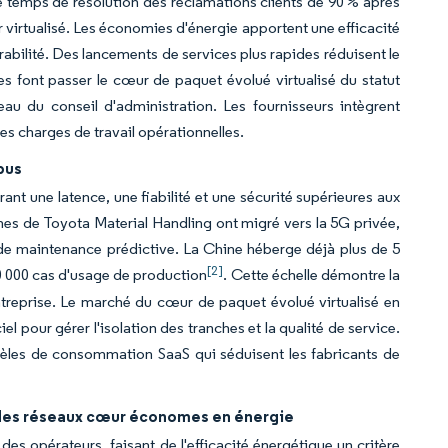
 le temps de résolution des réclamations clients de 90 % après
 virtualisé. Les économies d'énergie apportent une efficacité
rabilité. Des lancements de services plus rapides réduisent le
 font passer le cœur de paquet évolué virtualisé du statut
eau du conseil d'administration. Les fournisseurs intègrent
es charges de travail opérationnelles.
pus
ant une latence, une fiabilité et une sécurité supérieures aux
ines de Toyota Material Handling ont migré vers la 5G privée,
 de maintenance prédictive. La Chine héberge déjà plus de 5
[2]
20 000 cas d'usage de production
. Cette échelle démontre la
treprise. Le marché du cœur de paquet évolué virtualisé en
el pour gérer l'isolation des tranches et la qualité de service.
èles de consommation SaaS qui séduisent les fabricants de
 des réseaux cœur économes en énergie
des opérateurs, faisant de l'efficacité énergétique un critère