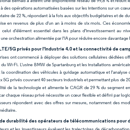
sional Berhad a atteint une disponibilité réseau de 99,8 % et réduit
 à des opérations automatisées basées sur les intentions sur un cœur
aire de 22 %, répondant à la fois aux objectifs budgétaires et de du
ise en revenus de plus d'un an à moins de six mois. Ces économies
 celui d'élément essentiel dans les plans d'investissement au niv
une orchestration alimentée par l'IA pour réduire encore davantage l
TE/5G privés pour l'Industrie 4.0 et la connectivité de cam
rises ont commencé à déployer des solutions cellulaires dédiées offr
s du Wi-Fi. L'usine BMW de Spartanburg et les installations américa
 la coordination des véhicules à guidage automatique et l'analyse
x 5G privés couvrant 40 secteurs industriels et permettant plus de 
ilité de la technologie et alimente le CAGR de 29 % du segment en
ar chaque réseau privé nécessite un cœur flexible et défini par logici
isseurs répondent avec des offres sur mesure, notamment des mod
rmédiaire.
de durabilité des opérateurs de télécommunications pour
teurs et les investisseurs évaluent les trajectoires de décarbonation 