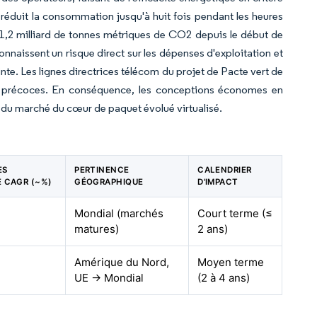
réduit la consommation jusqu'à huit fois pendant les heures
 1,2 milliard de tonnes métriques de CO2 depuis le début de
onnaissent un risque direct sur les dépenses d'exploitation et
nte. Les lignes directrices télécom du projet de Pacte vert de
rs précoces. En conséquence, les conceptions économes en
n du marché du cœur de paquet évolué virtualisé.
ES
PERTINENCE
CALENDRIER
E CAGR (~%)
GÉOGRAPHIQUE
D'IMPACT
Mondial (marchés
Court terme (≤
matures)
2 ans)
Amérique du Nord,
Moyen terme
UE → Mondial
(2 à 4 ans)