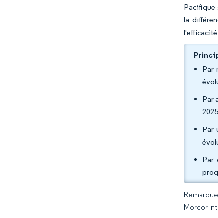
Pacifique
la différe
l'efficaci
Princi
Par 
évol
Par 
2025
Par 
évolu
Par 
prog
Remarque :
Mordor Int