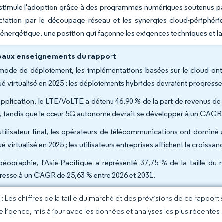
 stimule l'adoption grâce à des programmes numériques soutenus p
nciation par le découpage réseau et les synergies cloud-périphérie
té énergétique, une position qui façonne les exigences techniques et la
paux enseignements du rapport
mode de déploiement, les implémentations basées sur le cloud on
ué virtualisé en 2025 ; les déploiements hybrides devraient progress
application, le LTE/VoLTE a détenu 46,90 % de la part de revenus de 
, tandis que le cœur 5G autonome devrait se développer à un CAGR 
utilisateur final, les opérateurs de télécommunications ont domi
é virtualisé en 2025 ; les utilisateurs entreprises affichent la crois
géographie, l'Asie-Pacifique a représenté 37,75 % de la taille d
resse à un CAGR de 25,63 % entre 2026 et 2031.
 Les chiffres de la taille du marché et des prévisions de ce rapport
elligence, mis à jour avec les données et analyses les plus récentes