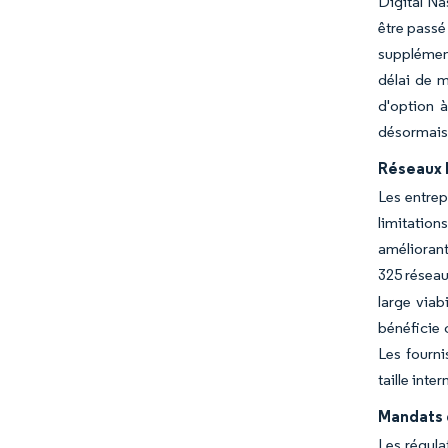
Digital Na
être passé
supplément
délai de m
d'option à
désormais 
Réseaux L
Les entrep
limitation
améliorant
325 réseau
large viab
bénéficie c
Les fourn
taille inte
Mandats 
Les régula