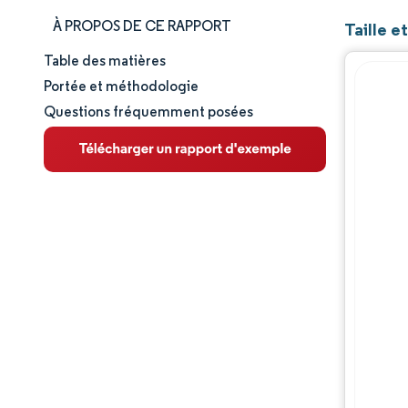
À PROPOS DE CE RAPPORT
Taille e
Table des matières
Taille et part de marché
Portée et méthodologie
Questions fréquemment posées
Analyse du marché
Tendances et perspectives
Analyse des segments
Analyse géographique
Paysage concurrentiel
Acteurs majeurs
Évolutions de l'industrie