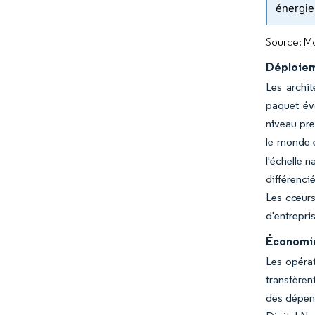
énergie
Source: Mo
Déploiem
Les archit
paquet évo
niveau pre
le monde e
l'échelle 
différenci
Les cœurs 
d'entrepri
Économies
Les opérat
transfèren
des dépens