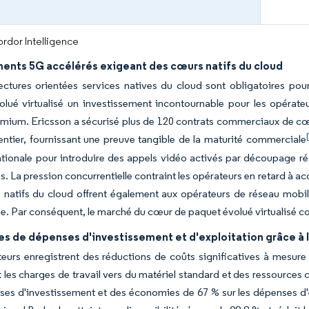
rdor Intelligence
ents 5G accélérés exigeant des cœurs natifs du cloud
ectures orientées services natives du cloud sont obligatoires po
lué virtualisé un investissement incontournable pour les opérate
mium. Ericsson a sécurisé plus de 120 contrats commerciaux de cœu
ntier, fournissant une preuve tangible de la maturité commerciale
nationale pour introduire des appels vidéo activés par découpage ré
és. La pression concurrentielle contraint les opérateurs en retard à 
natifs du cloud offrent également aux opérateurs de réseau mobile 
se. Par conséquent, le marché du cœur de paquet évolué virtualisé co
 de dépenses d'investissement et d'exploitation grâce à la
eurs enregistrent des réductions de coûts significatives à mesure
t les charges de travail vers du matériel standard et des ressource
es d'investissement et des économies de 67 % sur les dépenses d'e