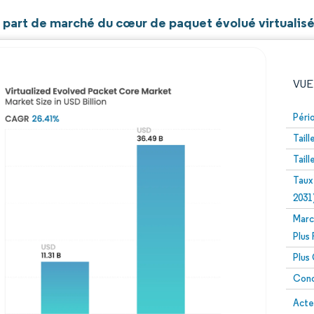
t part de marché du cœur de paquet évolué virtualis
VUE
Péri
Tail
Tail
Taux
2031
Marc
Image © Mordor Intelligence. La réutilisation nécessite un
Plus
Plus
Conc
Image 
Acte