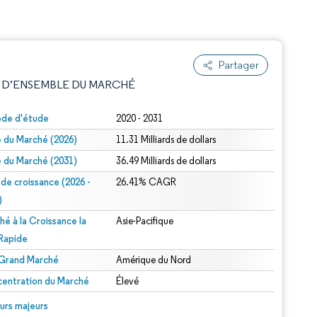
é
Partager
 D’ENSEMBLE DU MARCHÉ
ode d'étude
2020 - 2031
le du Marché (2026)
11.31 Milliards de dollars
le du Marché (2031)
36.49 Milliards de dollars
 de croissance (2026 -
26.41% CAGR
)
hé à la Croissance la
Asie-Pacifique
e attribution sous CC BY 4.0.
 Rapide
 Grand Marché
Amérique du Nord
entration du Marché
Élevé
© Mordor Intelligence. La réutilisation nécessite une attribution sous CC BY 4.0.
urs majeurs