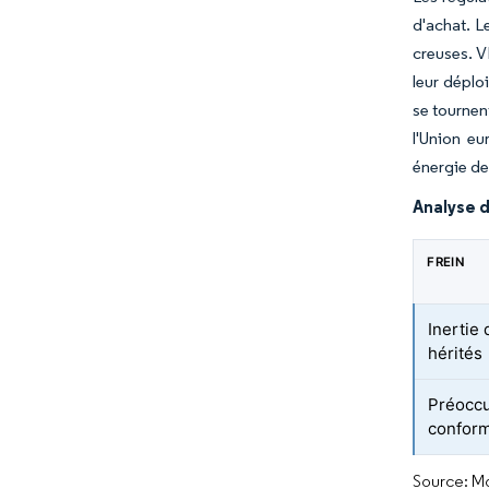
d'achat. L
creuses. V
leur déplo
se tournen
l'Union e
énergie de
Analyse d
FREIN
Inertie
hérités
Préoccu
conformi
Source: Mo