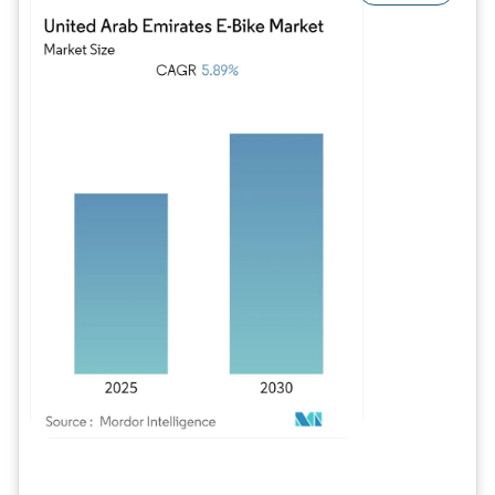
Image © Mordor Intelligence. La réutilisation nécessite une attribution sous CC BY