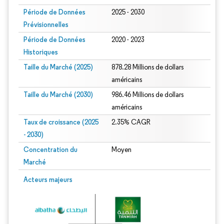
Période de Données
2025 - 2030
Prévisionnelles
Période de Données
2020 - 2023
Historiques
Taille du Marché (2025)
878.28 Millions de dollars
américains
Taille du Marché (2030)
986.46 Millions de dollars
américains
Taux de croissance (2025
2.35% CAGR
- 2030)
Concentration du
Moyen
Marché
Image © Mordor Intelligence. La réutilisation nécessite une attribution sous CC 
Acteurs majeurs