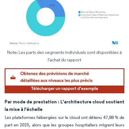
Note: Les parts des segments individuels sont disponibles à
Image © Mordor Intelligence. La réutilisation nécessite une attribution sous CC BY 4.
l'achat du rapport
Par mode de prestation : L'architecture cloud soutient
la mise à l'échelle
Les plateformes hébergées sur le cloud ont détenu 47,88 % de
part en 2025, alors que les groupes hospitaliers migrent leurs