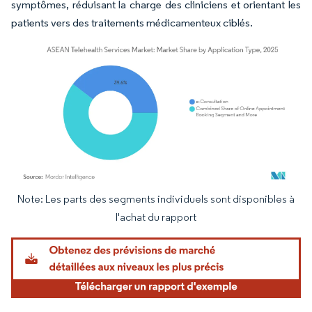
symptômes, réduisant la charge des cliniciens et orientant les
patients vers des traitements médicamenteux ciblés.
Note: Les parts des segments individuels sont disponibles à
Image © Mordor Intelligence. La réutilisation nécessite une attribution sous CC BY 4.
l'achat du rapport