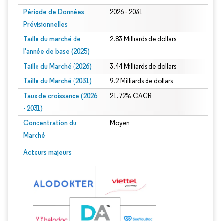
Période de Données
2026 - 2031
Prévisionnelles
Taille du marché de
2.83 Milliards de dollars
l'année de base (2025)
Taille du Marché (2026)
3.44 Milliards de dollars
Taille du Marché (2031)
9.2 Milliards de dollars
Taux de croissance (2026
21.72% CAGR
- 2031)
Concentration du
Moyen
Marché
Image © Mordor Intelligence. La réutilisation nécessite une attribution sous CC 
Acteurs majeurs