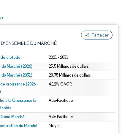
ur
Partager
 D’ENSEMBLE DU MARCHÉ
ode d'étude
2021 - 2031
le du Marché (2026)
23.5 Milliards de dollars
le du Marché (2031)
28.75 Milliards de dollars
 de croissance (2026 -
4.12% CAGR
)
hé à la Croissance la
Asie-Pacifique
e attribution sous CC BY 4.0.
 Rapide
 Grand Marché
Asie-Pacifique
entration du Marché
Moyen