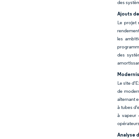
des systèm
Ajouts de
Le projet
rendements
les ambit
programmes
des systè
amortissan
Modernisa
Le site d'
de moderni
alternant 
à tubes d'
à vapeur 
opérateurs
Analyse d