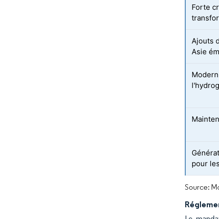
Forte c
transfo
Ajouts 
Asie ém
Moderni
l'hydro
Mainten
Générat
pour le
Source: Mo
Réglement
Le mandat