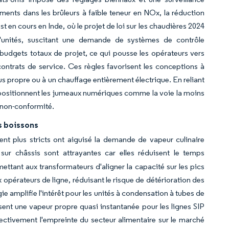
ments dans les brûleurs à faible teneur en NOx, la réduction
st en cours en Inde, où le projet de loi sur les chaudières 2024
d'unités, suscitant une demande de systèmes de contrôle
udgets totaux de projet, ce qui pousse les opérateurs vers
 contrats de service. Ces règles favorisent les conceptions à
s propre ou à un chauffage entièrement électrique. En reliant
rs positionnent les jumeaux numériques comme la voie la moins
e non-conformité.
s boissons
ent plus stricts ont aiguisé la demande de vapeur culinaire
sur châssis sont attrayantes car elles réduisent le temps
mettant aux transformateurs d'aligner la capacité sur les pics
opérateurs de ligne, réduisant le risque de détérioration des
ie amplifie l'intérêt pour les unités à condensation à tubes de
sent une vapeur propre quasi instantanée pour les lignes SIP
lectivement l'empreinte du secteur alimentaire sur le marché