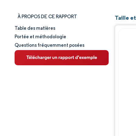
À PROPOS DE CE RAPPORT
Taille 
Table des matières
Taille et part de marché
Portée et méthodologie
Questions fréquemment posées
Analyse du marché
Tendances et perspectives
Analyse des segments
Analyse géographique
Paysage réglementaire
Paysage concurrentiel
Acteurs majeurs