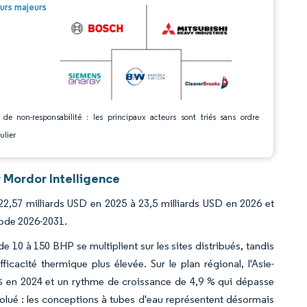
© Mordor Intelligence. La réutilisation nécessite une attribution sous CC BY 4.0.
urs majeurs
 de non-responsabilité : les principaux acteurs sont triés sans ordre
ulier
 Mordor Intelligence
2,57 milliards USD en 2025 à 23,5 milliards USD en 2026 et
iode 2026-2031.
 10 à 150 BHP se multiplient sur les sites distribués, tandis
fficacité thermique plus élevée. Sur le plan régional, l'Asie-
% en 2024 et un rythme de croissance de 4,9 % qui dépasse
olué : les conceptions à tubes d'eau représentent désormais