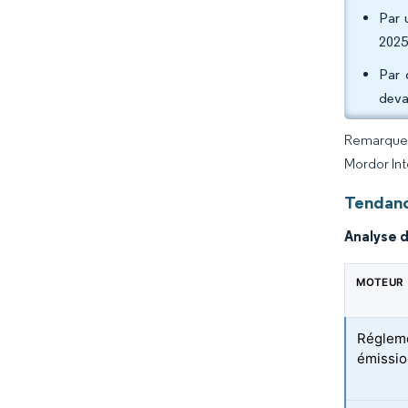
Par 
2025
Par 
deva
Remarque :
Mordor Int
Tendanc
Analyse 
MOTEUR
Régleme
émissi