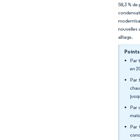
58,3 % de 
condensat
modernisat
nouvelles 
alliage.
Points
Par 
en 2
Par 
chau
jusq
Par 
mais
Par 
cond