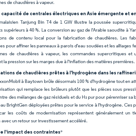
es de chaudières à vapeur.
 capacité de centrales électriques en Asie émergente et e
 malaisien Tanjung Bin T4 de 1 GW illustre la poussée supercriti
 supérieurs à 40 %. La conversion au gaz de l'Arabie saoudite à Yanb
ions de contenu local pour la fabrication de chaudières. Les fab
 pour affiner les panneaux à parois d'eau soudées et les alliages fer
mes de chaudières à vapeur, les commandes supercritiques et ul
t la pression sur les marges due à l'inflation des matières premières.
tions de chaudières prêtes à l'hydrogène dans les raffiner
ExxonMobil à Baytown brûle désormais 100 % d'hydrogène tout en att
sation qui remplace les brûleurs plutôt que les pièces sous pressi
entre des mélanges de gaz résiduels et du H₂ pur pour pérenniser sa 
eau BrightGen déployées prêtes pour le service à l'hydrogène. Ces 
car les coûts de modernisation représentent généralement un ti
 avec un retour sur investissement accéléré.
e l'impact des contraintes
*