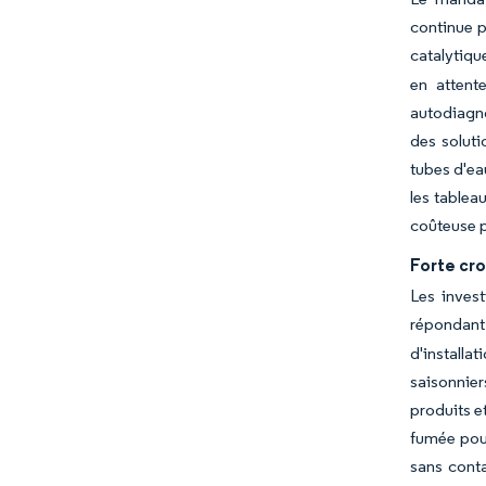
continue p
catalytique
en attent
autodiagno
des soluti
tubes d'ea
les tablea
coûteuse p
Forte cro
Les invest
répondant
d'installa
saisonnier
produits e
fumée pour
sans conta