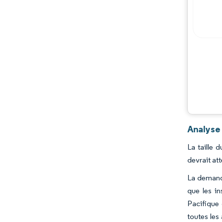
Opportunités et perspectives
Évolutions de l'industrie
Analyse
La taille 
devrait at
La demande
que les in
Pacifique
toutes les