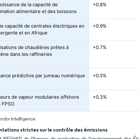
roissance de la capacité de
+0.8%
rmation alimentaire et des boissons
de capacité de centrales électriques en
+0.9%
ergente et en Afrique
sations de chaudières prêtes à
+0.7%
gène dans les raffineries
ance prédictive par jumeau numérique
+0.5%
eurs de vapeur modulaires offshore
+0.3%
s FPSO
rdor Intelligence
ations strictes sur le contrôle des émissions
 NESHAP de l'Agence de protection de l'environnement des État