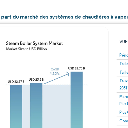
et part du marché des systèmes de chaudières à vape
VUE
Péri
Tail
Tail
Taux
2031
Marc
Image © Mordor Intelligence. La réutilisation nécessite un
Plus
Plus
Conc