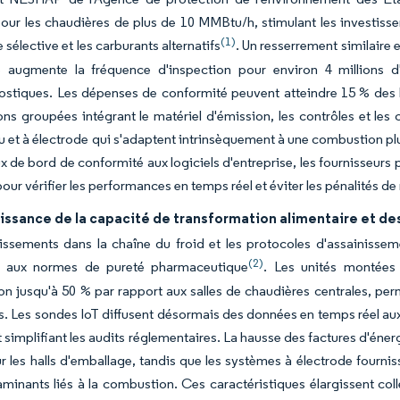
our les chaudières de plus de 10 MMBtu/h, stimulant les investisse
(1)
 sélective et les carburants alternatifs
. Un resserrement similaire e
e augmente la fréquence d'inspection pour environ 4 millions 
stiques. Les dépenses de conformité peuvent atteindre 15 % des b
ons groupées intégrant le matériel d'émission, les contrôles et les
u et à électrode qui s'adaptent intrinsèquement à une combustion plu
ux de bord de conformité aux logiciels d'entreprise, les fournisseu
our vérifier les performances en temps réel et éviter les pénalités d
issance de la capacité de transformation alimentaire et de
issements dans la chaîne du froid et les protocoles d'assainissem
(2)
 aux normes de pureté pharmaceutique
. Les unités montées 
tion jusqu'à 50 % par rapport aux salles de chaudières centrales, per
s. Les sondes IoT diffusent désormais des données en temps réel aux 
t simplifiant les audits réglementaires. La hausse des factures d'énerg
 les halls d'emballage, tandis que les systèmes à électrode fournis
minants liés à la combustion. Ces caractéristiques élargissent col