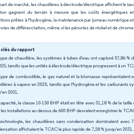
part de marché, les chaudières à électrode/électrique affichent le taux
ion gagnent du terrain à mesure que les coûts énergétiques et 
ions prêtes à l'hydrogène, la maintenance par jumeau numérique et 
voies de différenciation, même si les pénuries de nickel et de chro
 clés du rapport
type de chaudière, les systèmes à tubes d'eau ont capturé 57,86 % 
025, tandis que les unités à électrode/électrique progressent à un T
type de combustible, le gaz naturel et la biomasse représentaient
dières à vapeur en 2025, tandis que l'hydrogène et les carburants 
u'en 2031.
capacité, la classe 10-150 BHP était en tête avec 31,18 % de la tai
 les installations au-dessus de 600 BHP devraient enregistrer le TCA
technologie, les chaudières sans condensation dominaient avec 
ensation affichaient le TCAC le plus rapide de 7,28 % jusqu'en 2031.