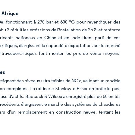
n Afrique
que, fonctionnant à 270 bar et 600 °C pour revendiquer des
u 2 réduit les émissions de l'installation de 25 % et renforce
ricants nationaux en Chine et en Inde tirent parti de ces
ritiques, élargissant la capacité d'exportation. Sur le marché
tra-supercritiques font monter les prix de vente moyens,
ies
eignant des niveaux ultra-faibles de NOx, validant un modèle
on complètes. La raffinerie Stanlow d'Essar emboîte le pas,
base d'actifs. Babcock & Wilcox a enregistré plus de 60 unités
précédents élargissent le marché des systèmes de chaudières
ers d'un remplacement en construction neuve, tentant les