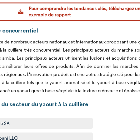
or Intelligence. La réutilisation nécessite une attribution sous CC BY 4.0.
 concurrentiel
e de nombreux acteurs nationaux et internationaux proposant une gr
à la cuillère très concurrentiel. Les principaux acteurs du marché 
 amba. Les principaux acteurs utilisent les fusions et acquisitions 
et améliorer leurs offres de produits. Afin de dominer les marché
s régionaux. L'innovation produit est une autre stratégie clé pour l
 à la cuillère tels que le yaourt aromatisé et le yaourt à base végé
ancé un yaourt grec à base végétale à la texture crémeuse et épaisse,
du secteur du yaourt à la cuillère
le SA
bani LLC