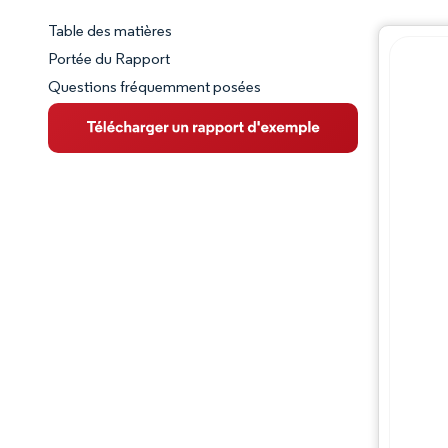
Table des matières
Aperçu du marché
Portée du Rapport
Questions fréquemment posées
VUE D’ENSEMBLE DU MARCHÉ
Principales tendances du marché
Paysage concurrentiel
Évolutions de l'industrie