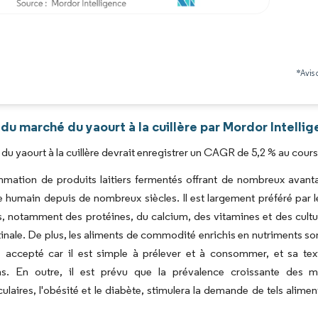
Image © Mordor Intelligence. La réutilisation nécessite une attribution sous CC BY 4.0
*Avis 
du marché du yaourt à la cuillère par Mordor Intelli
du yaourt à la cuillère devrait enregistrer un CAGR de 5,2 % au cours
mation de produits laitiers fermentés offrant de nombreux avant
e humain depuis de nombreux siècles. Il est largement préféré par 
, notamment des protéines, du calcium, des vitamines et des cultur
stinale. De plus, les aliments de commodité enrichis en nutriments sont
s accepté car il est simple à prélever et à consommer, et sa textu
ns. En outre, il est prévu que la prévalence croissante des
ulaires, l'obésité et le diabète, stimulera la demande de tels alime