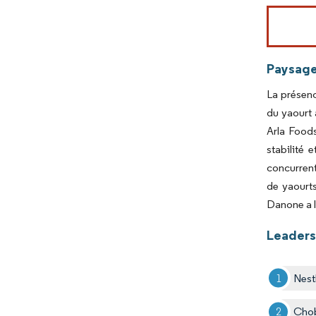
Image © Mord
Paysage
La présenc
du yaourt 
Arla Foods
stabilité 
concurrent
de yaourts
Danone a l
Leaders 
Nest
Cho