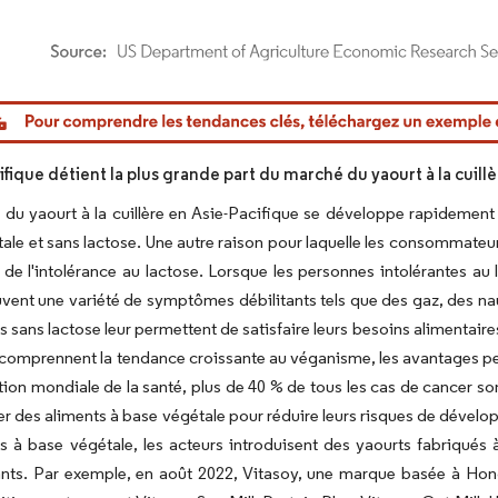
or Intelligence. La réutilisation nécessite une attribution sous CC BY 4.0.
ifique détient la plus grande part du marché du yaourt à la cuill
du yaourt à la cuillère en Asie-Pacifique se développe rapidement e
ale et sans lactose. Une autre raison pour laquelle les consommateur
 de l'intolérance au lactose. Lorsque les personnes intolérantes au
uvent une variété de symptômes débilitants tels que des gaz, des n
s sans lactose leur permettent de satisfaire leurs besoins alimentaire
r comprennent la tendance croissante au véganisme, les avantages per
tion mondiale de la santé, plus de 40 % de tous les cas de cancer s
des aliments à base végétale pour réduire leurs risques de développ
s à base végétale, les acteurs introduisent des yaourts fabriqués 
ants. Par exemple, en août 2022, Vitasoy, une marque basée à Hong