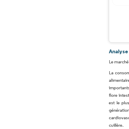
Analyse 
Le marché 
La consom
alimentair
importants
flore inte
est le plu
génératio
cardiovasc
cuillère.