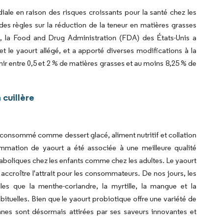
iale en raison des risques croissants pour la santé chez les
s règles sur la réduction de la teneur en matières grasses
2021, la Food and Drug Administration (FDA) des États-Unis a
t le yaourt allégé, et a apporté diverses modifications à la
nir entre 0,5 et 2 % de matières grasses et au moins 8,25 % de
cuillère
t consommé comme dessert glacé, aliment nutritif et collation
mmation de yaourt a été associée à une meilleure qualité
étaboliques chez les enfants comme chez les adultes. Le yaourt
 accroître l'attrait pour les consommateurs. De nos jours, les
es que la menthe-coriandre, la myrtille, la mangue et la
bituelles. Bien que le yaourt probiotique offre une variété de
nnes sont désormais attirées par ses saveurs innovantes et