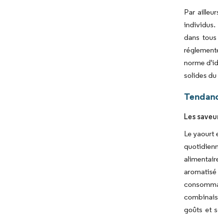
Par ailleu
individus.
dans tous 
réglementé
norme d'id
solides du 
Tendanc
Les saveu
Le yaourt 
quotidien
alimentair
aromatisé 
consommat
combinaiso
goûts et 