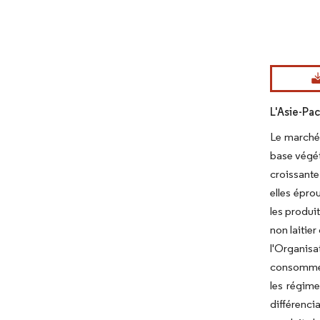
Image © Mord
L'Asie-Pac
Le marché 
base végét
croissante
elles épro
les produit
non laitie
l'Organisa
consommer 
les régime
différenci