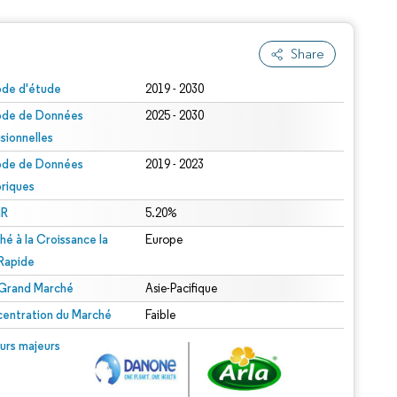
Share
ode d'étude
2019 - 2030
ode de Données
2025 - 2030
isionnelles
ode de Données
2019 - 2023
oriques
R
5.20%
hé à la Croissance la
Europe
 Rapide
 Grand Marché
Asie-Pacifique
entration du Marché
Faible
urs majeurs