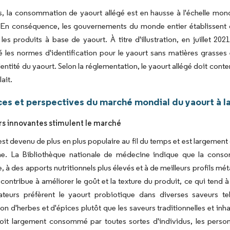
rs, la consommation de yaourt allégé est en hausse à l'échelle mond
 En conséquence, les gouvernements du monde entier établissent de
les produits à base de yaourt. À titre d'illustration, en juillet 
 les normes d'identification pour le yaourt sans matières grasses e
entité du yaourt. Selon la réglementation, le yaourt allégé doit conte
lait.
es et perspectives du marché mondial du yaourt à la 
rs innovantes stimulent le marché
est devenu de plus en plus populaire au fil du temps et est largemen
ne. La Bibliothèque nationale de médecine indique que la conso
e, à des apports nutritionnels plus élevés et à de meilleurs profils m
contribue à améliorer le goût et la texture du produit, ce qui tend à
eurs préfèrent le yaourt probiotique dans diverses saveurs tell
n d'herbes et d'épices plutôt que les saveurs traditionnelles et inha
soit largement consommé par toutes sortes d'individus, les perso