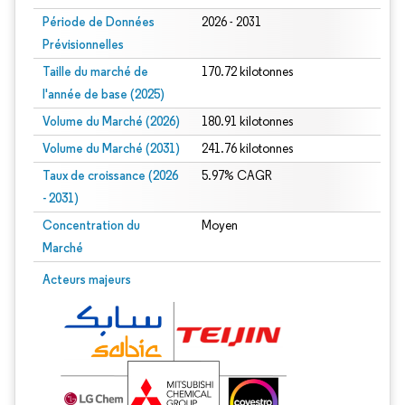
Période de Données
2026 - 2031
Prévisionnelles
Taille du marché de
170.72 kilotonnes
l'année de base (2025)
Volume du Marché (2026)
180.91 kilotonnes
Volume du Marché (2031)
241.76 kilotonnes
Taux de croissance (2026
5.97% CAGR
- 2031)
Concentration du
Moyen
Marché
Image © Mordor Intelligence. La réutilisation nécessite une attribution sous CC 
Acteurs majeurs