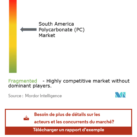
Image © Mordor Intelligence. La réutilisation nécessite une attribution sous CC BY 4.