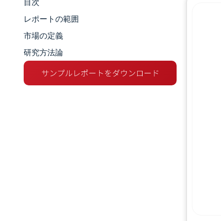
目次
市場規模とシェア
レポートの範囲
市場分析
市場の定義
研究方法論
トレンドとインサイト
セグメント分析
地理分析
競争環境
主要プレーヤー
業界の動向