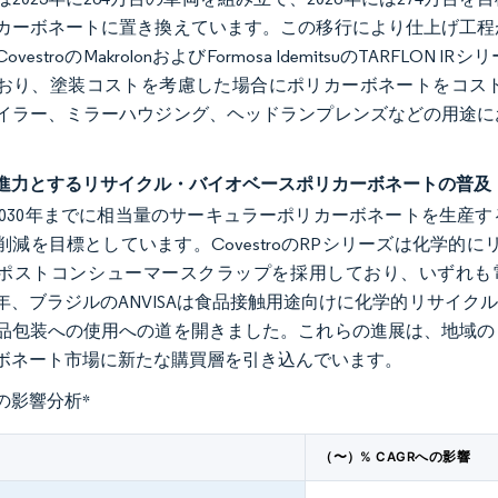
カーボネートに置き換えています。この移行により仕上げ工程
ovestroのMakrolonおよびFormosa IdemitsuのTAR
おり、塗装コストを考慮した場合にポリカーボネートをコス
イラー、ミラーハウジング、ヘッドランプレンズなどの用途に
推進力とするリサイクル・バイオベースポリカーボネートの普及
Cは2030年までに相当量のサーキュラーポリカーボネートを生
減を目標としています。CovestroのRPシリーズは化学的にリサ
ポストコンシューマースクラップを採用しており、いずれも
24年、ブラジルのANVISAは食品接触用途向けに化学的リサ
品包装への使用への道を開きました。これらの進展は、地域の
ボネート市場に新たな購買層を引き込んでいます。
の影響分析
*
（〜）% CAGRへの影響