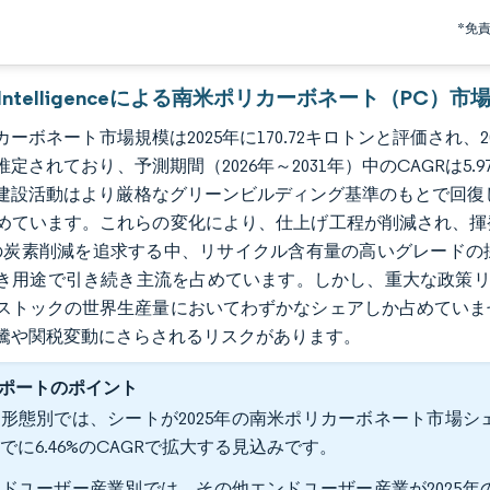
*免
r Intelligenceによる南米ポリカーボネート（PC）市
ーボネート市場規模は2025年に170.72キロトンと評価され、2026
推定されており、予測期間（2026年～2031年）中のCAGRは
建設活動はより厳格なグリーンビルディング基準のもとで回復
めています。これらの変化により、仕上げ工程が削減され、揮
の炭素削減を追求する中、リサイクル含有量の高いグレードの
き用途で引き続き主流を占めています。しかし、重大な政策リ
ストックの世界生産量においてわずかなシェアしか占めていま
騰や関税変動にさらされるリスクがあります。
ポートのポイント
形態別では、シートが2025年の南米ポリカーボネート市場シェア
でに6.46%のCAGRで拡大する見込みです。
ドユーザー産業別では、その他エンドユーザー産業が2025年の