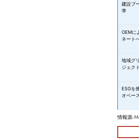
建設ブ
準
OEM
ネート
地域グ
ジェク
ESG
オベー
情報源: Mord