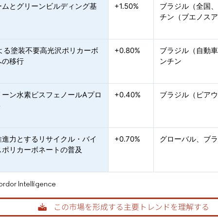
ームとグリーンビルディング基
+1.50%
ブラジル（全国
チン（ブエノス
による塗装不要高光沢ポリカーボ
+0.80%
ブラジル（自動
への移行
ンチン
リーン水素ビスフェノールAプロ
+0.40%
ブラジル（ピア
ト
を推進力とするリサイクル・バイ
+0.70%
グローバル、ブ
スポリカーボネートの普及
or Intelligence