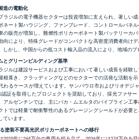
製造の電動化
年、ブラジルの電子機器セクターは投資増加に支えられ、著しい
ボネート製ハウジング、ファンブレード、コントロールパネル
車の販売が増加し、難燃性ポリカーボネート製バッテリーカバ
動向により、特殊グレードがコンパクトな高密度消費者向けデ
。しかし、中国からの低コスト輸入品の流入により、地域のプ
ムとグリーンビルディング基準
ラジルは建設サービスおよび工事において著しい成長を経験し
屋根葺き、クラッディングなどのセクターでの活発な活動を示
代わるケースが増えています。サンパウロ市およびリオデジャネイロ市
Aの認証を取得したプロジェクトを奨励しており、採光ファサ
、アルゼンチンでは、主にバカ・ムエルタのパイプライン工事
クトでは軽量で耐衝撃性のあるグレージングシールドが必要と
しています。
よる塗装不要高光沢ポリカーボネートへの移行
2025年に264万台の車両を組み立て、2026年には274万台