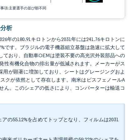
責事項:主要選手の並び順不同
場分析
年の180.91キロトンから2031年には241.76キロトンに
5.97%です。ブラジルの電子機器組立基盤は急速に拡大して
しており、自動車OEMは塗装不要の高光沢外装部品への
発性有機化合物の排出量が低減されます。メーカーがス
採用が顕著に増加しており、シートはグレージングおよ
スクが依然として存在します。南米はビスフェノールA
せん。このシェアの低さにより、コンバーターは輸送コ
の55.12%を占めてトップとなり、フィルムは2031
南米ポリカーボネート市場規模の59.22%のシェアを