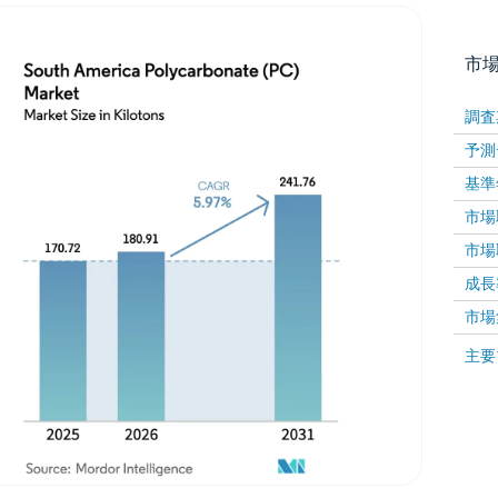
市
調査
予測
基準
市場取
市場取
成長率 
画像 © Mordor Intelligence。再利用にはCC BY 4
市場
画像 ©
主要