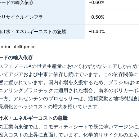
レードの輸入依存
-0.60%
なリサイクルインフラ
-0.50%
向け水・エネルギーコストの急騰
-0.40%
or Intelligence
ードの輸入依存
スフェノールAの世界生産量においてわずかなシェアしか占め
いてアジアおよび中東に依存し続けています。この依存関係に
態に置かれています。国内市場を支援するため、ブラジルは20
ニアリングプラスチックに適用された場合、南米のポリカーボ
一方、アルゼンチンのプロセッサーは、通貨変動と地域樹脂倉
長期化とヘッジコストの増大を招いています。
け水・エネルギーコストの急騰
の工業南東部では、コモディティシートで既に薄いマージンに
投入コストの上昇に直面しています。化学的リサイクルのエネ