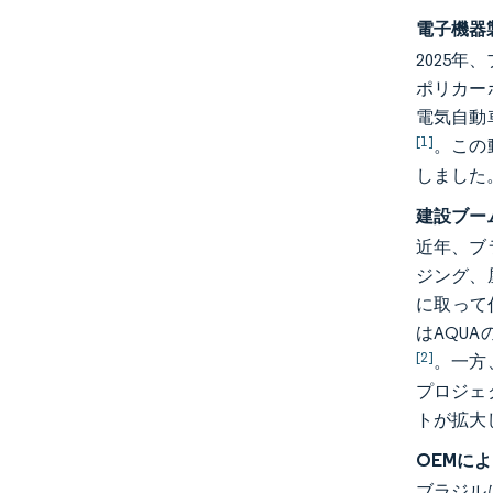
電子機器
2025
ポリカー
電気自動
[1]
。この
しました
建設ブー
近年、ブ
ジング、
に取って
はAQU
[2]
。一方
プロジェ
トが拡大
OEMに
ブラジルは