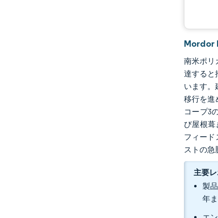
Mordo
南米ポリカ
達すると
います。
移行を進
コープ3
び屋根葺
フィード
ストの急
主要レ
製品
年ま
エン