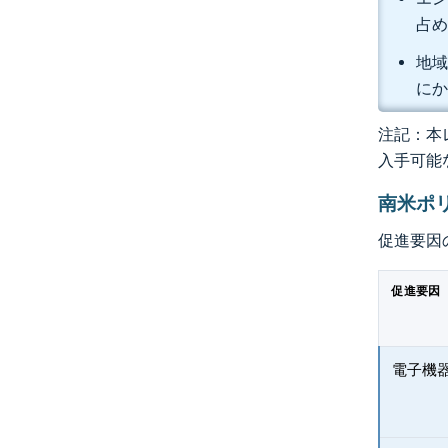
占め
地域
にか
注記：本レ
入手可能
南米ポ
促進要因
促進要因
電子機