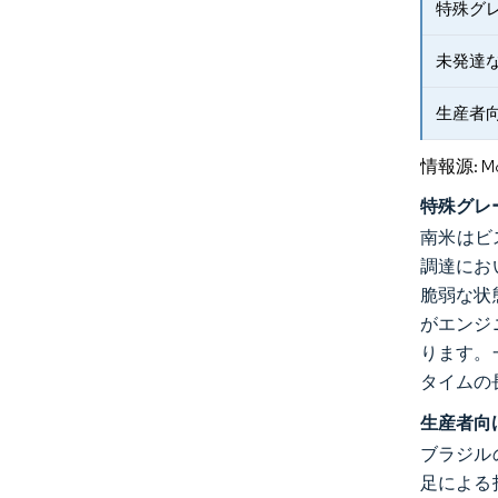
特殊グ
未発達
生産者
情報源: Mord
特殊グレ
南米はビ
調達にお
脆弱な状
がエンジ
ります。
タイムの
生産者向
ブラジル
足による