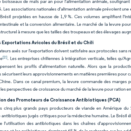
e boisseaux de maïs par an pour l'alimentation animale, soulignant 
té. Les associations nationales d'alimentation animale prévoient un
Brésil projetées en hausse de 1,9 %. Ces volumes amplifient l'in
é intestinale et la conversion alimentaire. Le marché de la levure p
ructurel à mesure que les tailles des troupeaux et des élevages aug
 Exportations Avicoles du Brésil et du Chili
ateurs axés sur l'exportation doivent satisfaire aux protocoles sans r
[2]
ne
. Les entreprises chiliennes à intégration verticale, telles qu
ensent les profils d'alimentation naturelle. Alors que la productio
s sécurisent leurs approvisionnements en matières premières pour cap
a Chine. Dans ce canal premium, la levure commande des marges pl
 les perspectives de croissance du marché de la levure pour ration 
tion des Promoteurs de Croissance Antibiotiques (PCA)
s cinq plus grands pays producteurs de viande en Amérique du Su
 antibiotiques jugés critiques pour la médecine humaine. Le Brésil él
e l'utilisation des antibiotiques dans les chaînes d'approvisionne
ues et les prébiotiques dominent 65 % de la recherche sur les addi