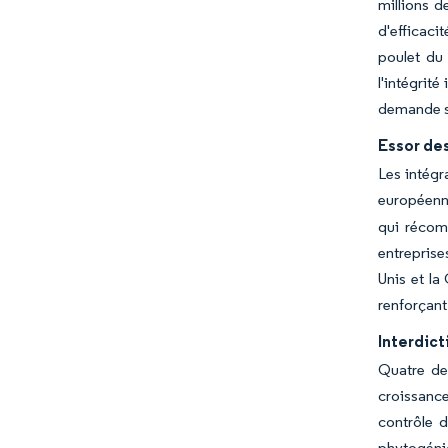
millions d
d'efficaci
poulet du 
l'intégrit
demande st
Essor des
Les intégr
européen
qui récomp
entreprise
Unis et l
renforçant
Interdic
Quatre de
croissance
contrôle d
phytogéniq