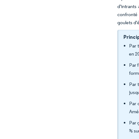
d'intrants
confronté 
goulets d'
Princi
Par 
en 2
Par 
form
Par 
jusq
Par 
Amér
Par 
% su