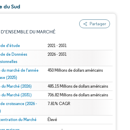
ue du Sud
Partager
 D’ENSEMBLE DU MARCHÉ
ode d'étude
2021 - 2031
ode de Données
2026 - 2031
isionnelles
le du marché de l'année
450 Millions de dollars américains
ase (2025)
le du Marché (2026)
485.15 Millions de dollars américains
e attribution sous CC BY 4.0.
le du Marché (2031)
706.82 Millions de dollars américains
 de croissance (2026 -
7.81% CAGR
)
entration du Marché
Élevé
© Mordor Intelligence. La réutilisation nécessite une attribution sous CC BY 4.0.
urs majeurs