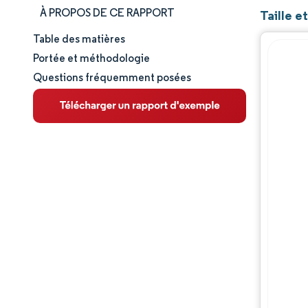
À PROPOS DE CE RAPPORT
Taille e
Table des matières
Taille et part de marché
Portée et méthodologie
Questions fréquemment posées
Analyse du marché
Tendances et perspectives
Analyse des segments
Analyse géographique
Paysage réglementaire
Paysage concurrentiel
Acteurs majeurs