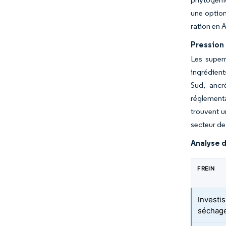
une option
ration en 
Pression 
Les superm
ingrédient
Sud, ancr
réglementa
trouvent u
secteur de
Analyse d
FREIN
Investi
séchag