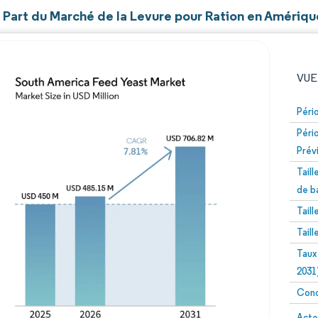
t Part du Marché de la Levure pour Ration en Amériq
VUE
Péri
Péri
Prév
Tail
de b
Tail
Image © Mordor Intelligence. La réutilisation nécessite un
Tail
Taux
2031
Conc
Image 
Acte