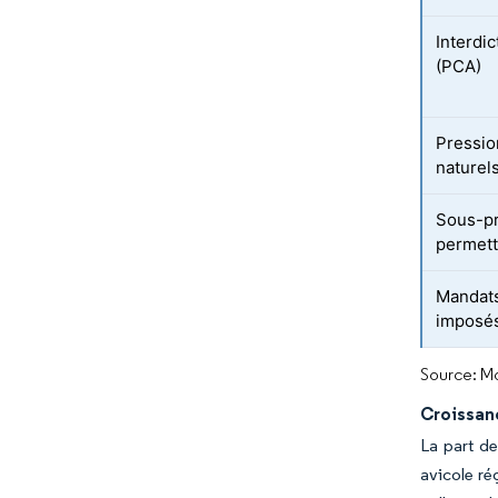
Interdi
(PCA)
Pression
naturel
Sous-pr
permetta
Mandats
imposés
Source: Mo
Croissan
La part d
avicole ré