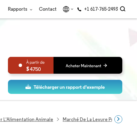
Rapports
Contact
+1 617-765-2493
4750
ur L'Alimentation Animale
Marché De La Levure Pour Ration 