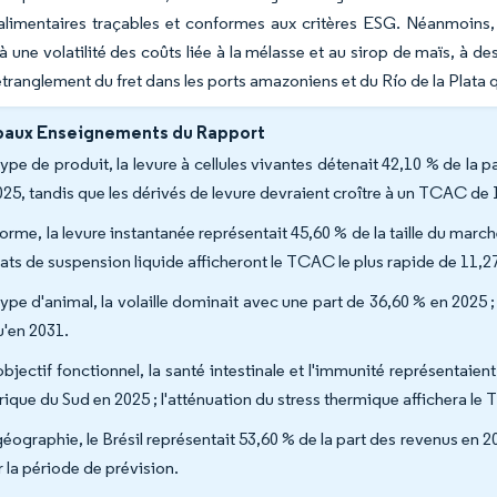
 alimentaires traçables et conformes aux critères ESG. Néanmoins,
à une volatilité des coûts liée à la mélasse et au sirop de maïs, à des
étranglement du fret dans les ports amazoniens et du Río de la Plata qu
paux Enseignements du Rapport
type de produit, la levure à cellules vivantes détenait 42,10 % de la
025, tandis que les dérivés de levure devraient croître à un TCAC de 
forme, la levure instantanée représentait 45,60 % de la taille du marc
ats de suspension liquide afficheront le TCAC le plus rapide de 11,2
type d'animal, la volaille dominait avec une part de 36,60 % en 2025
u'en 2031.
objectif fonctionnel, la santé intestinale et l'immunité représentaien
ique du Sud en 2025 ; l'atténuation du stress thermique affichera le 
géographie, le Brésil représentait 53,60 % de la part des revenus en 2
r la période de prévision.