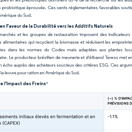
 probiotique éprouvée. Ces vents réglementaires favorables soutie
Amérique du Sud.
en Faveur de la Durabilité vers les Additifs Naturels
archés et les groupes de restauration imposent des indicateurs de 
s alimentaires qui recyclent la biomasse et réduisent les empreint
ées dans les normes du Codex mais adaptées aux plantes locales
ire. Le producteur brésilien de meunerie et d'éthanol Tereos met 
n écho auprès des acheteurs soucieux des critères ESG. Ces argume
 la levure pour ration en Amérique du Sud.
e l'Impact des Freins
*
(~) % D'IMPA
PRÉVISIONS 
ssements initiaux élevés en fermentation et en
-1.1%
e (CAPEX)