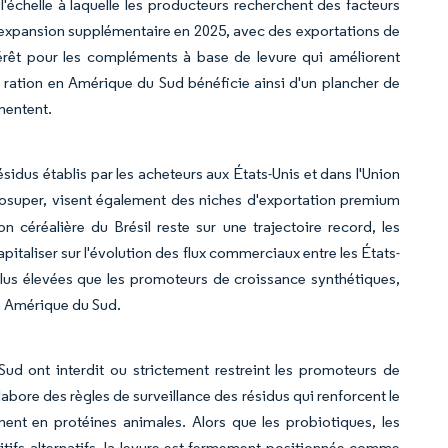
l'échelle à laquelle les producteurs recherchent des facteurs
e expansion supplémentaire en 2025, avec des exportations de
térêt pour les compléments à base de levure qui améliorent
our ration en Amérique du Sud bénéficie ainsi d'un plancher de
mentent.
ésidus établis par les acheteurs aux États-Unis et dans l'Union
'Agrosuper, visent également des niches d'exportation premium
n céréalière du Brésil reste sur une trajectoire record, les
italiser sur l'évolution des flux commerciaux entre les États-
us élevées que les promoteurs de croissance synthétiques,
en Amérique du Sud.
d ont interdit ou strictement restreint les promoteurs de
abore des règles de surveillance des résidus qui renforcent le
ment en protéines animales. Alors que les probiotiques, les
tifs alternatifs, la levure est fermement positionnée comme