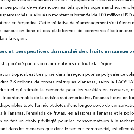
ion des points de vente modernes, tels que les supermarchés, rend l
supermarchés, a alloué un montant substantiel de 100 millions USD 
tions en Argentine. Cette initiative de réaménagement s'est étendue
es canaux en ligne et des plateformes de commerce électronique 
ans la région.
es et perspectives du marché des fruits en conserv
est apprécié par les consommateurs de toute la région
favori tropical, est très prisé dans la région pour sa polyvalence cu
duit 2,3 millions de tonnes métriques d'ananas, selon la FAOSTAT. 
dustriel qui stimule la demande pour les variétés en conserve, es
s. Incontournable de la cuisine sud-américaine, l'ananas figure en 
disponibles toute l'année et dotés d'une longue durée de conservation,
à l'ananas, l'ensalada de frutas, les alfajores à l'ananas et le pollo
ion en fait un choix privilégié pour les consommateurs à la rech
tant dans les ménages que dans le secteur commercial, est alimenté