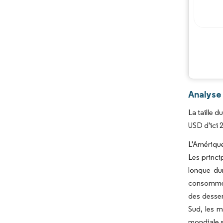
Analyse
La taille 
USD d'ici 
L'Amérique
Les princip
longue du
consommer.
des desser
Sud, les m
mondiale s