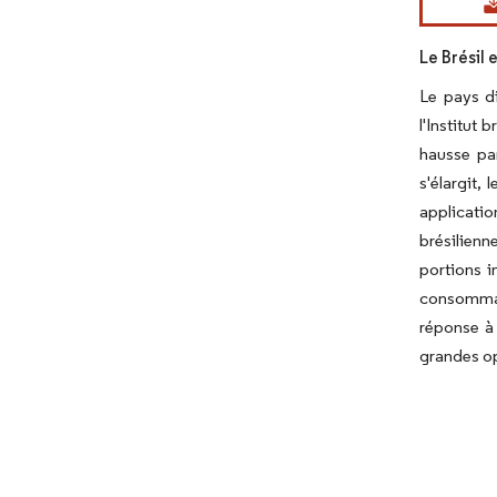
Le Brésil
Le pays d
l'Institut
hausse par
s'élargit,
applicatio
brésilien
portions i
consommate
réponse à 
grandes op