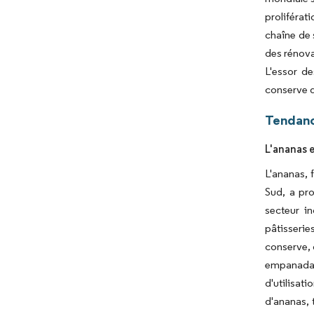
proliférat
chaîne de 
des rénova
L'essor d
conserve d
Tendanc
L'ananas 
L'ananas, 
Sud, a pro
secteur in
pâtisserie
conserve, 
empanadas 
d'utilisat
d'ananas, 