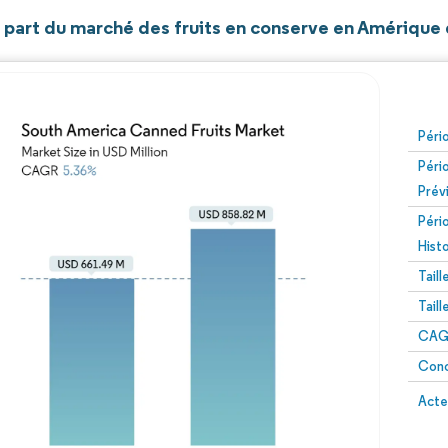
t part du marché des fruits en conserve en Amérique
Péri
Péri
Prév
Péri
Hist
Tail
Tail
CAGR
Conc
Acte