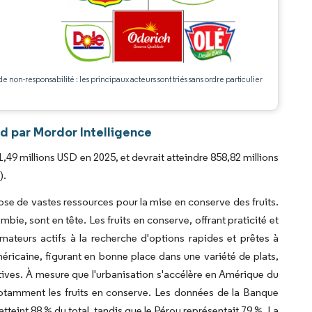
.
de non-responsabilité : les principaux acteurs sont triés sans ordre particulier
d par Mordor Intelligence
,49 millions USD en 2025, et devrait atteindre 858,82 millions
).
ose de vastes ressources pour la mise en conserve des fruits.
mbie, sont en tête. Les fruits en conserve, offrant praticité et
ateurs actifs à la recherche d'options rapides et prêtes à
éricaine, figurant en bonne place dans une variété de plats,
nctives. À mesure que l'urbanisation s'accélère en Amérique du
notamment les fruits en conserve. Les données de la Banque
tteint 88 % du total, tandis que le Pérou représentait 79 %. La