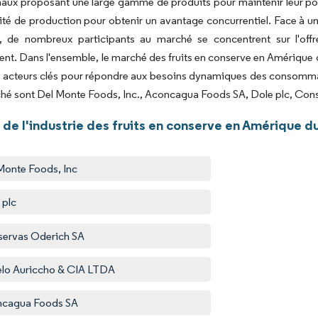
naux proposant une large gamme de produits pour maintenir leur po
ité de production pour obtenir un avantage concurrentiel. Face à 
s, de nombreux participants au marché se concentrent sur l'offr
ent. Dans l'ensemble, le marché des fruits en conserve en Amérique 
s acteurs clés pour répondre aux besoins dynamiques des consommat
ché sont Del Monte Foods, Inc., Aconcagua Foods SA, Dole plc, Co
de l'industrie des fruits en conserve en Amérique d
Monte Foods, Inc
 plc
ervas Oderich SA
lo Auriccho & CIA LTDA
ncagua Foods SA