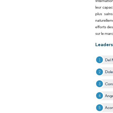
internatio
leur capac
plus sain
naturellem
efforts de
sur le mar
Leaders 
Del 
Dole
Cons
Ange
Aco