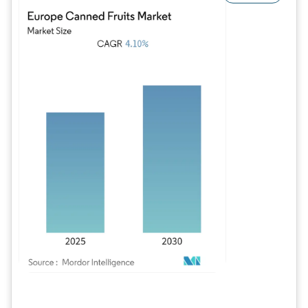
Image © Mordor Intelligence. La réutilisation nécessite une attribution sous CC BY