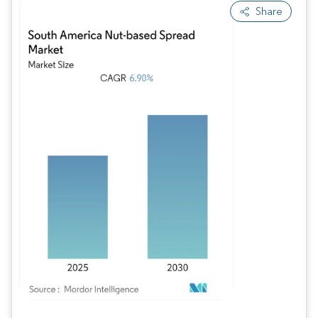
Share
Image © Mordor Intelligence. La réutilisation nécessite une attribution sous CC BY