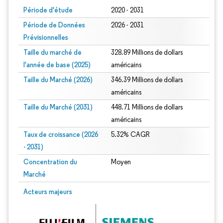
Période d'étude
2020 - 2031
Période de Données
2026 - 2031
Prévisionnelles
Taille du marché de
328.89 Millions de dollars
l'année de base (2025)
américains
Taille du Marché (2026)
346.39 Millions de dollars
américains
Taille du Marché (2031)
448.71 Millions de dollars
américains
Taux de croissance (2026
5.32% CAGR
- 2031)
Concentration du
Moyen
Marché
Image © Mordor Intelligence. La réutilisation nécessite une attribution sous CC 
Acteurs majeurs