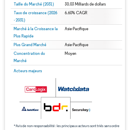
Taille du Marché (2031)
30.03 Milliards de dollars
Taux de croissance (2026
6.60% CAGR
- 2031)
Marché à la Croissance la
Asie-Pacifique
Plus Rapide
Plus Grand Marché
Asie-Pacifique
Concentration du
Moyen
Marché
Image © Mordor Intelligence. La réutilisation nécessite une attribution sous CC 
Acteurs majeurs
*Avis de non-responsabilité : les principaux acteurs sont triés sans ordre