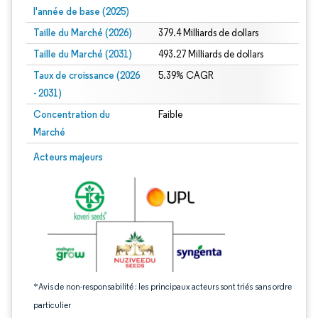
l'année de base (2025)
Taille du Marché (2026)
379.4 Milliards de dollars
Taille du Marché (2031)
493.27 Milliards de dollars
Taux de croissance (2026
5.39% CAGR
- 2031)
Concentration du
Faible
Marché
Image © Mordor Intelligence. La réutilisation nécessite une attribution sous CC 
Acteurs majeurs
*Avis de non-responsabilité : les principaux acteurs sont triés sans ordre
particulier