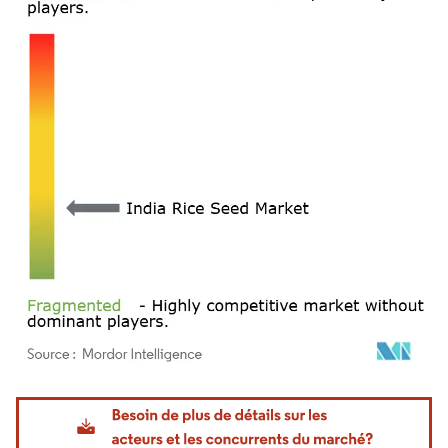
Image © Mordor Intelligence. La réutilisation nécessite une attribution sous CC BY 4.