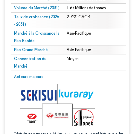
Volume du Marché (2031)
1.67 Millions de tonnes
Taux de croissance (2026
2.72% CAGR
- 2031)
Marché à la Croissance la
Asie-Pacifique
Plus Rapide
Plus Grand Marché
Asie-Pacifique
Concentration du
Moyen
Marché
Image © Mordor Intelligence. La réutilisation nécessite une attribution sous CC 
Acteurs majeurs
*Avis de non-responsabilité : les principaux acteurs sont triés sans ordre