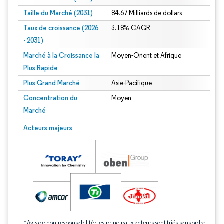
Taille du Marché (2031)
84.67 Milliards de dollars
Taux de croissance (2026
3.18% CAGR
- 2031)
Marché à la Croissance la
Moyen-Orient et Afrique
Plus Rapide
Plus Grand Marché
Asie-Pacifique
Concentration du
Moyen
Marché
Image © Mordor Intelligence. La réutilisation nécessite une attribution sous CC 
Acteurs majeurs
*Avis de non-responsabilité : les principaux acteurs sont triés sans ordre