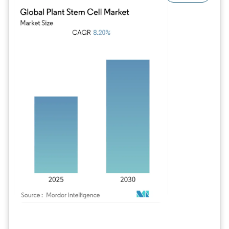
Image © Mordor Intelligence. La réutilisation nécessite une attribution sous CC BY