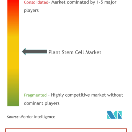
Image © Mordor Intelligence. La réutilisation nécessite une attribution sous CC BY 4.