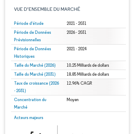
VUE D’ENSEMBLE DU MARCHÉ
Période d'étude
2021 - 2031
Période de Données
2026 - 2031
Prévisionnelles
Période de Données
2021 - 2024
Historiques
Taille du Marché (2026)
10.25 Milliards de dollars
Taille du Marché (2031)
18.85 Milliards de dollars
Taux de croissance (2026
12.96% CAGR
- 2031)
Concentration du
Moyen
Marché
Image © Mordor Intelligence. La réutilisation nécessite une attribution sous CC 
Acteurs majeurs