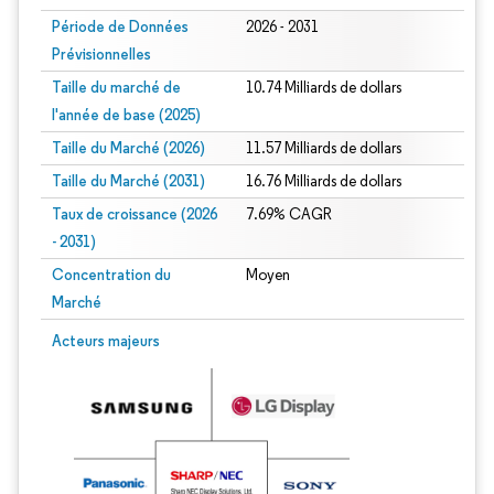
Période de Données
2026 - 2031
Prévisionnelles
Taille du marché de
10.74 Milliards de dollars
l'année de base (2025)
Taille du Marché (2026)
11.57 Milliards de dollars
Taille du Marché (2031)
16.76 Milliards de dollars
Taux de croissance (2026
7.69% CAGR
- 2031)
Concentration du
Moyen
Marché
Image © Mordor Intelligence. La réutilisation nécessite une attribution sous CC 
Acteurs majeurs