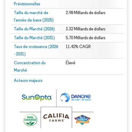
Prévisionnelles
Taille du marché de
2.98 Milliards de dollars
l'année de base (2025)
Taille du Marché (2026)
3.32 Milliards de dollars
Taille du Marché (2031)
5.70 Milliards de dollars
Taux de croissance (2026
11.42% CAGR
- 2031)
Concentration du
Élevé
Marché
Image © Mordor Intelligence. La réutilisation nécessite une attribution sous CC 
Acteurs majeurs