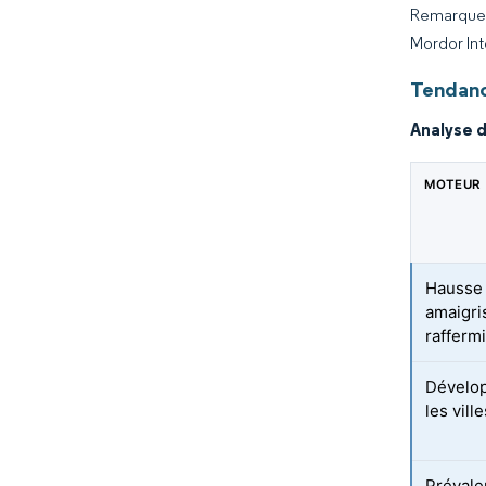
Remarque :
Mordor Int
Tendanc
Analyse 
MOTEUR
Hausse 
amaigri
rafferm
Dévelop
les vil
Prévale