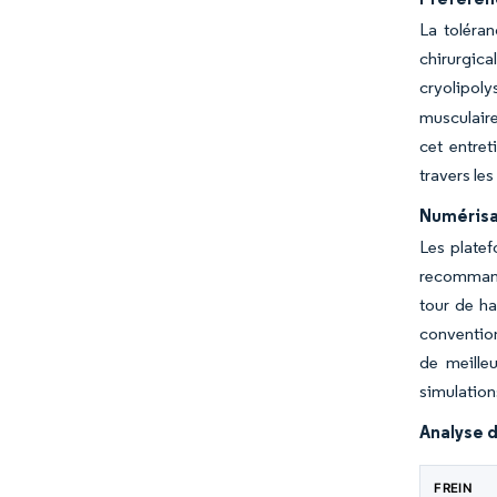
La toléra
chirurgica
cryolipoly
musculaire
cet entret
travers les
Numérisat
Les platef
recommande
tour de ha
convention
de meilleu
simulation
Analyse d
FREIN