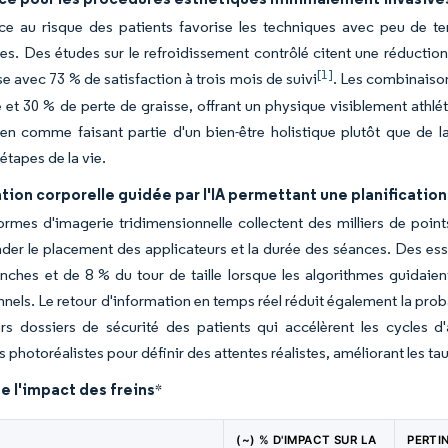
nce au risque des patients favorise les techniques avec peu de t
les. Des études sur le refroidissement contrôlé citent une réducti
[1]
se avec 73 % de satisfaction à trois mois de suivi
. Les combinaiso
 et 30 % de perte de graisse, offrant un physique visiblement athlé
ien comme faisant partie d'un bien-être holistique plutôt que de 
 étapes de la vie.
ion corporelle guidée par l'IA permettant une planificatio
ormes d'imagerie tridimensionnelle collectent des milliers de poi
r le placement des applicateurs et la durée des séances. Des essai
nches et de 8 % du tour de taille lorsque les algorithmes guidaien
nels. Le retour d'information en temps réel réduit également la prob
rs dossiers de sécurité des patients qui accélèrent les cycles d'
s photoréalistes pour définir des attentes réalistes, améliorant les t
e l'impact des freins
*
(~) % D'IMPACT SUR LA
PERTI