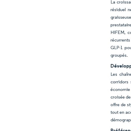
La croissa
résiduel 
graisseus
prestatai
HIFEM, co
récurrents
GLP-1 pour
groupés.
Développ
Les chaîn
corridors
économie u
croisée de
offre de s
tout en ac
démographi
Préféren