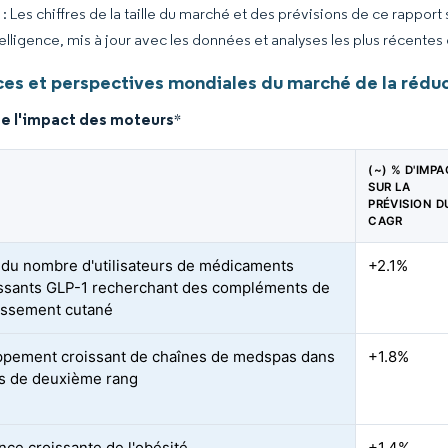
 Les chiffres de la taille du marché et des prévisions de ce rapport
elligence, mis à jour avec les données et analyses les plus récentes
es et perspectives mondiales du marché de la réduct
de l'impact des moteurs
*
(~) % D'IMP
SUR LA
PRÉVISION D
CAGR
du nombre d'utilisateurs de médicaments
+2.1%
ssants GLP-1 recherchant des compléments de
issement cutané
pement croissant de chaînes de medspas dans
+1.8%
les de deuxième rang
nce croissante de l'obésité
+1.4%