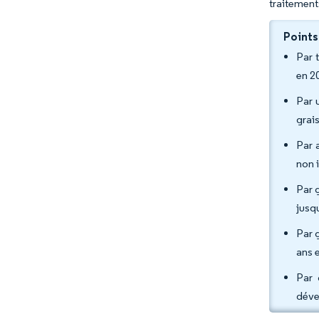
traitement
Points
Par 
en 2
Par 
grai
Par 
non 
Par 
jusq
Par 
ans 
Par 
déve