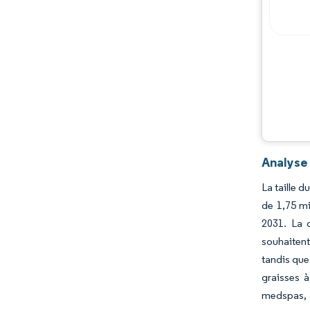
Opportunités et perspectives
Évolutions de l'industrie
Analyse 
La taille 
de 1,75 mi
2031. La 
souhaitent
tandis que
graisses 
medspas, a