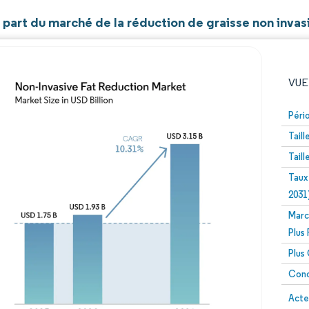
t part du marché de la réduction de graisse non invas
VUE
Péri
Tail
Tail
Taux
2031
Marc
Image © Mordor Intelligence. La réutilisation nécessite un
Plus
Plus
Conc
Image 
Acte