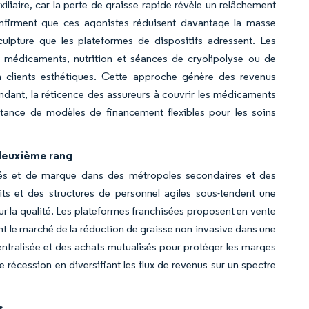
liaire, car la perte de graisse rapide révèle un relâchement
onfirment que ces agonistes réduisent davantage la masse
ulpture que les plateformes de dispositifs adressent. Les
médicaments, nutrition et séances de cryolipolyse ou de
 clients esthétiques. Cette approche génère des revenus
pendant, la réticence des assureurs à couvrir les médicaments
ortance de modèles de financement flexibles pour les soins
 deuxième rang
sés et de marque dans des métropoles secondaires et des
its et des structures de personnel agiles sous-tendent une
r la qualité. Les plateformes franchisées proposent en vente
ant le marché de la réduction de graisse non invasive dans une
centralisée et des achats mutualisés pour protéger les marges
 récession en diversifiant les flux de revenus sur un spectre
s