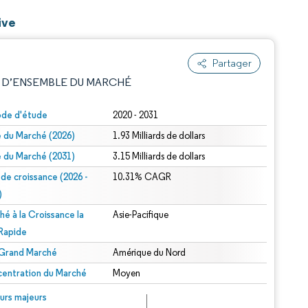
ive
Partager
 D’ENSEMBLE DU MARCHÉ
ode d'étude
2020 - 2031
le du Marché (2026)
1.93 Milliards de dollars
le du Marché (2031)
3.15 Milliards de dollars
 de croissance (2026 -
10.31% CAGR
)
hé à la Croissance la
Asie-Pacifique
e attribution sous CC BY 4.0.
 Rapide
 Grand Marché
Amérique du Nord
entration du Marché
Moyen
© Mordor Intelligence. La réutilisation nécessite une attribution sous CC BY 4.0.
urs majeurs