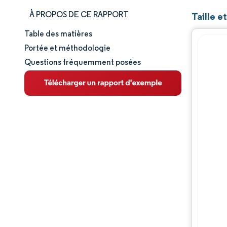
À PROPOS DE CE RAPPORT
Taille e
Table des matières
Taille et part de marché
Portée et méthodologie
Questions fréquemment posées
Analyse du marché
Tendances et perspectives
Analyse des segments
Analyse géographique
Paysage réglementaire
Paysage concurrentiel
Acteurs majeurs