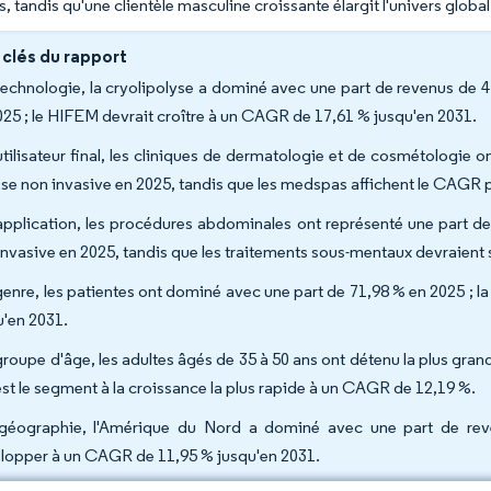
s, tandis qu'une clientèle masculine croissante élargit l'univers glob
 clés du rapport
technologie, la cryolipolyse a dominé avec une part de revenus de 
025 ; le HIFEM devrait croître à un CAGR de 17,61 % jusqu'en 2031.
utilisateur final, les cliniques de dermatologie et de cosmétologie 
sse non invasive en 2025, tandis que les medspas affichent le CAGR pr
application, les procédures abdominales ont représenté une part de 
invasive en 2025, tandis que les traitements sous-mentaux devraient
genre, les patientes ont dominé avec une part de 71,98 % en 2025 ; 
u'en 2031.
groupe d'âge, les adultes âgés de 35 à 50 ans ont détenu la plus gran
est le segment à la croissance la plus rapide à un CAGR de 12,19 %.
géographie, l'Amérique du Nord a dominé avec une part de reve
lopper à un CAGR de 11,95 % jusqu'en 2031.