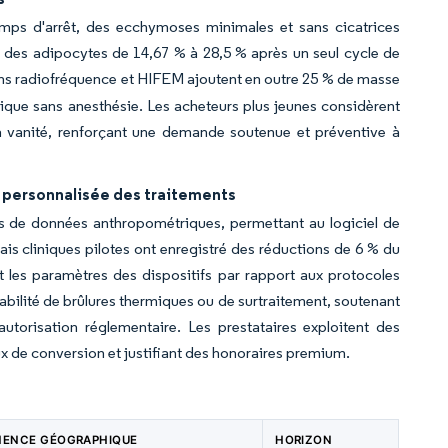
emps d'arrêt, des ecchymoses minimales et sans cicatrices
on des adipocytes de 14,67 % à 28,5 % après un seul cycle de
ns radiofréquence et HIFEM ajoutent en outre 25 % de masse
tique sans anesthésie. Les acheteurs plus jeunes considèrent
la vanité, renforçant une demande soutenue et préventive à
n personnalisée des traitements
nts de données anthropométriques, permettant au logiciel de
s cliniques pilotes ont enregistré des réductions de 6 % du
t les paramètres des dispositifs par rapport aux protocoles
abilité de brûlures thermiques ou de surtraitement, soutenant
autorisation réglementaire. Les prestataires exploitent des
aux de conversion et justifiant des honoraires premium.
NENCE GÉOGRAPHIQUE
HORIZON