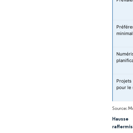
Préfére
minimal
Numéris
planifi
Projets
pour le
Source: Mo
Hausse 
raffermi