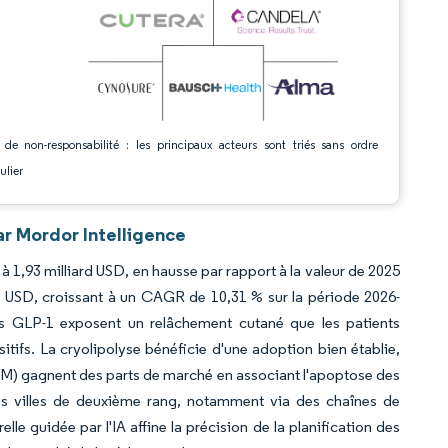
 de non-responsabilité : les principaux acteurs sont triés sans ordre
ulier
ar Mordor Intelligence
à 1,93 milliard USD, en hausse par rapport à la valeur de 2025
ds USD, croissant à un CAGR de 10,31 % sur la période 2026-
s GLP-1 exposent un relâchement cutané que les patients
itifs. La cryolipolyse bénéficie d'une adoption bien établie,
EM) gagnent des parts de marché en associant l'apoptose des
 les villes de deuxième rang, notamment via des chaînes de
le guidée par l'IA affine la précision de la planification des