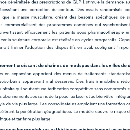
nce généralisée des prescriptions de GLP-1 stimule la demande auxi
nécessitant une correction du contour. Des essais randomisés c
e que la masse musculaire, créant des besoins spécifiques de sc
res commercialisent des programmes combinés qui synchronisent 
nvertissant efficacement les patients sous pharmacothérapie en
 car la sculpture corporelle est réalisée en cycles progressifs. Ce
rait freiner l'adoption des dispositifs en aval, soulignant l'imp
ement croissant de chaînes de medspas dans les villes de
es en expansion apportent des menus de traitements standardi
 suburbains auparavant mal desservis. Des frais immobiliers rédu
nitaire qui soutient une tarification compétitive sans compromis su
s abonnements aux soins de la peau, au laser et au bien-être, intégr
tyle de vie plus large. Les consolidateurs emploient une formation 
célérant la pénétration géographique. Le modèle couvre le risque de
que et tarifaire plus large.
ce pour les procédures esthétiques minimalement invasive