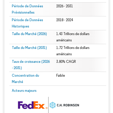
Période de Données
2026 - 2031
Prévisionnelles
Période de Données
2018 - 2024
Historiques
Taille du Marché (2026)
1.43 Trillions de dollars
américains
Taille du Marché (2031)
1.72 Trillions de dollars
américains
Taux de croissance (2026
3.80% CAGR
- 2031)
Concentration du
Faible
Marché
Image © Mordor Intelligence. La réutilisation nécessite une attribution sous CC 
Acteurs majeurs