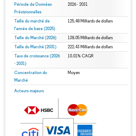
Période de Données
2026 - 2031
Prévisionnelles
Taille du marché de
125.48 Milliards de dollars
l'année de base (2025)
Taille du Marché (2026)
138.05 Milliards de dollars
Taille du Marché (2031)
222.43 Milliards de dollars
Taux de croissance (2026
10.01% CAGR
- 2031)
Concentration du
Moyen
Marché
Image © Mordor Intelligence. La réutilisation nécessite une attribution sous CC 
Acteurs majeurs