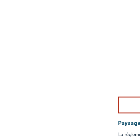
Image © Mord
Paysage
La régleme