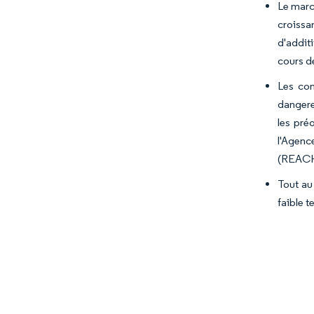
Le marc
croissa
d'addit
cours d
Les com
dangere
les pré
l'Agence
(REACH)
Tout au
faible 