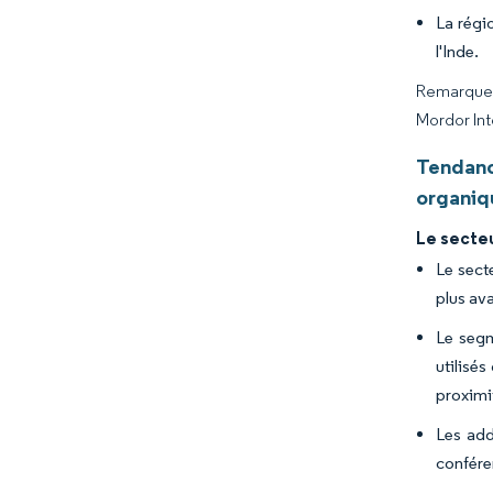
La régi
l'Inde.
Remarque :
Mordor Int
Tendanc
organiqu
Le secteu
Le sect
plus av
Le segm
utilisé
proximi
Les add
conférer