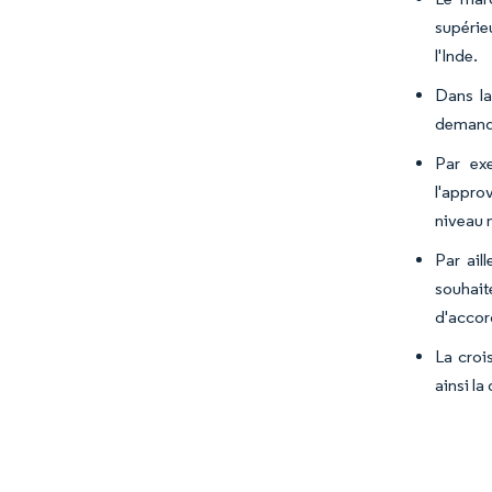
supérieu
l'Inde.
Dans la
demande
Par ex
l'appro
niveau n
Par ail
souhait
d'accor
La croi
ainsi l