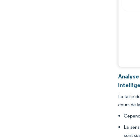
Évolutions de l'industrie
Analyse
Intellig
La taille 
cours de l
Cependa
La sens
sont sus