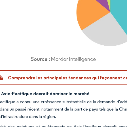
or Intelligence. La réutilisation nécessite une attribution sous CC BY 4.0.
Comprendre les principales tendances qui façonnent 
 Asie-Pacifique devrait dominer le marché
Pacifique a connu une croissance substantielle de la demande d'ad
s dans un passé récent, notamment de la part de pays tels que la Chin
d'infrastructure dans la région.
hé des peintures et revêtements en Asie-Pacifique devrait con