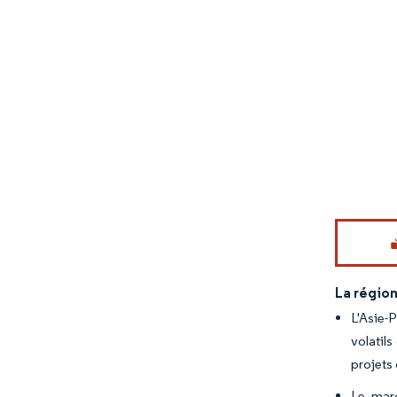
Image © Mord
La région
L'Asie-
volatil
projets 
Le marc