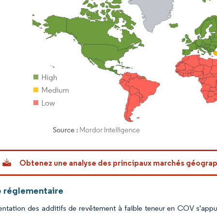
or Intelligence. La réutilisation nécessite une attribution sous CC BY 4.0.
Obtenez une analyse des principaux marchés géogra
 réglementaire
ntation des additifs de revêtement à faible teneur en COV s'appu