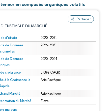
e teneur en composés organiques volatils
Partager
 D’ENSEMBLE DU MARCHÉ
ode d'étude
2020 - 2031
ode de Données
2026 - 2031
isionnelles
ode de Données
2020 - 2024
oriques
 de croissance
5.08% CAGR
e attribution sous CC BY 4.0.
hé à la Croissance la
Asie-Pacifique
 Rapide
 Grand Marché
Asie-Pacifique
entration du Marché
Élevé
© Mordor Intelligence. La réutilisation nécessite une attribution sous CC BY 4.0.
urs majeurs