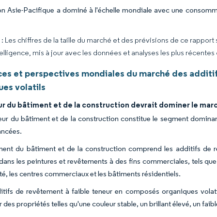
on Asie-Pacifique a dominé à l'échelle mondiale avec une consomm
 Les chiffres de la taille du marché et des prévisions de ce rapport
elligence, mis à jour avec les données et analyses les plus récentes
es et perspectives mondiales du marché des additi
es volatils
r du bâtiment et de la construction devrait dominer le mar
eur du bâtiment et de la construction constitue le segment dominant
ancées.
ent du bâtiment et de la construction comprend les additifs de r
s dans les peintures et revêtements à des fins commerciales, tels q
té, les centres commerciaux et les bâtiments résidentiels.
itifs de revêtement à faible teneur en composés organiques volati
 des propriétés telles qu'une couleur stable, un brillant élevé, un fa