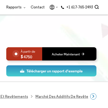
Rapports
Contact
+1 617-765-2493
4750
s Et Revêtements
Marché Des Additifs De Revêtement À Fai