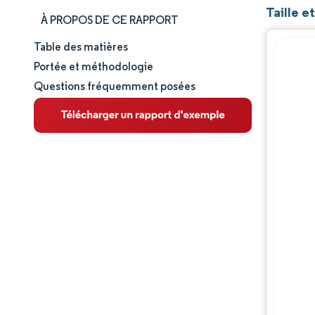
Taille e
À PROPOS DE CE RAPPORT
Table des matières
Taille et part de marché
Portée et méthodologie
Questions fréquemment posées
Analyse du marché
Tendances et perspectives
Paysage réglementaire
Analyse de la chaîne de valeur
Paysage concurrentiel
Acteurs majeurs
Opportunités et perspectives