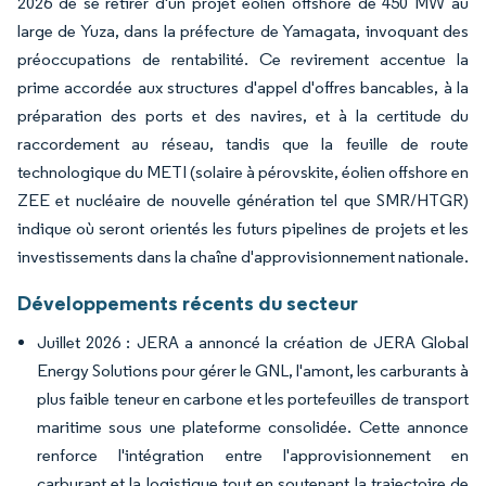
2026 de se retirer d'un projet éolien offshore de 450 MW au
large de Yuza, dans la préfecture de Yamagata, invoquant des
préoccupations de rentabilité. Ce revirement accentue la
prime accordée aux structures d'appel d'offres bancables, à la
préparation des ports et des navires, et à la certitude du
raccordement au réseau, tandis que la feuille de route
technologique du METI (solaire à pérovskite, éolien offshore en
ZEE et nucléaire de nouvelle génération tel que SMR/HTGR)
indique où seront orientés les futurs pipelines de projets et les
investissements dans la chaîne d'approvisionnement nationale.
Développements récents du secteur
Juillet 2026 : JERA a annoncé la création de JERA Global
Energy Solutions pour gérer le GNL, l'amont, les carburants à
plus faible teneur en carbone et les portefeuilles de transport
maritime sous une plateforme consolidée. Cette annonce
renforce l'intégration entre l'approvisionnement en
carburant et la logistique tout en soutenant la trajectoire de