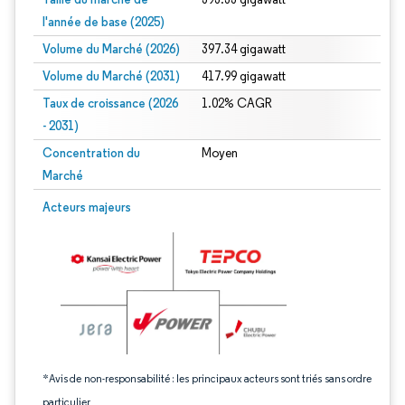
l'année de base (2025)
Volume du Marché (2026)
397.34 gigawatt
Volume du Marché (2031)
417.99 gigawatt
Taux de croissance (2026
1.02% CAGR
- 2031)
Concentration du
Moyen
Marché
Image © Mordor Intelligence. La réutilisation nécessite une attribution sous CC 
Acteurs majeurs
*Avis de non-responsabilité : les principaux acteurs sont triés sans ordre
particulier