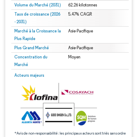
Volume du Marché (2031)
62.26 kilotonnes
Taux de croissance (2026
5.47% CAGR
- 2031)
Marché à la Croissance la
Asie-Pacifique
Plus Rapide
Plus Grand Marché
Asie-Pacifique
Concentration du
Moyen
Marché
Image © Mordor Intelligence. La réutilisation nécessite une attribution sous CC 
Acteurs majeurs
*Avis de non-responsabilité : les principaux acteurs sont triés sans ordre