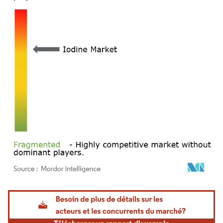
Image © Mordor Intelligence. La réutilisation nécessite une attribution sous CC BY 4.