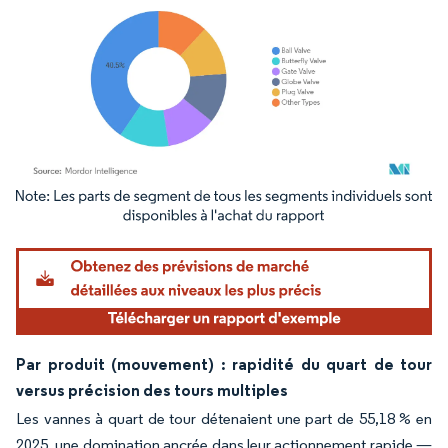
Image © Mordor Intelligence. La réutilisation nécessite une attribution sous CC BY 4.
Par produit (mouvement) : rapidité du quart de tour
versus précision des tours multiples
Les vannes à quart de tour détenaient une part de 55,18 % en
2025, une domination ancrée dans leur actionnement rapide —