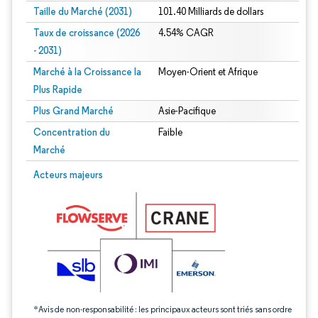
Taille du Marché (2031)
101.40 Milliards de dollars
Taux de croissance (2026
4.54% CAGR
- 2031)
Marché à la Croissance la
Moyen-Orient et Afrique
Plus Rapide
Plus Grand Marché
Asie-Pacifique
Concentration du
Faible
Marché
Image © Mordor Intelligence. La réutilisation nécessite une attribution sous CC 
Acteurs majeurs
*Avis de non-responsabilité : les principaux acteurs sont triés sans ordre