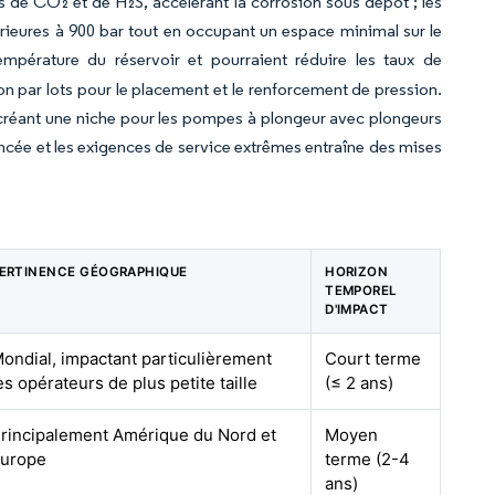
de CO₂ et de H₂S, accélérant la corrosion sous dépôt ; les
rieures à 900 bar tout en occupant un espace minimal sur le
empérature du réservoir et pourraient réduire les taux de
on par lots pour le placement et le renforcement de pression.
, créant une niche pour les pompes à plongeur avec plongeurs
ancée et les exigences de service extrêmes entraîne des mises
ERTINENCE GÉOGRAPHIQUE
HORIZON
TEMPOREL
D'IMPACT
ondial, impactant particulièrement
Court terme
es opérateurs de plus petite taille
(≤ 2 ans)
rincipalement Amérique du Nord et
Moyen
urope
terme (2-4
ans)