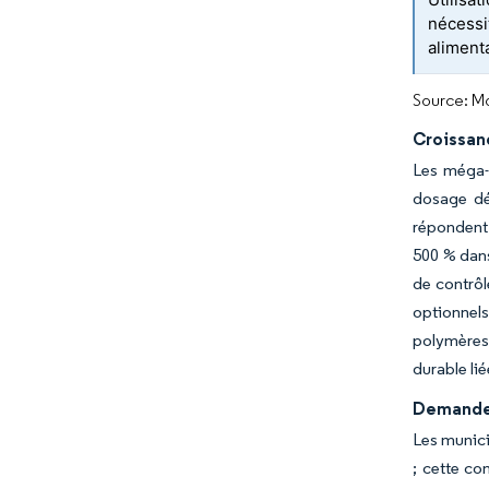
nécessi
aliment
Source: Mo
Croissan
Les méga-p
dosage déd
répondent 
500 % dans
de contrôl
optionnel
polymères,
durable lié
Demande 
Les munici
; cette co