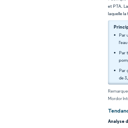
et PTA. La
laquelle la
Princi
Par 
l'ea
Par 
pomp
Par 
de 3
Remarque :
Mordor Int
Tendanc
Analyse 