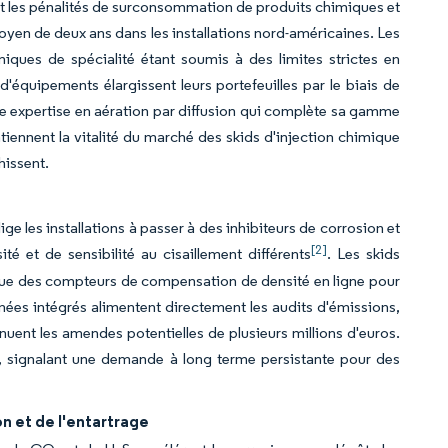
it les pénalités de surconsommation de produits chimiques et
oyen de deux ans dans les installations nord-américaines. Les
imiques de spécialité étant soumis à des limites strictes en
'équipements élargissent leurs portefeuilles par le biais de
 une expertise en aération par diffusion qui complète sa gamme
nnent la vitalité du marché des skids d'injection chimique
hissent.
e les installations à passer à des inhibiteurs de corrosion et
[2]
é et de sensibilité au cisaillement différents
. Les skids
 que des compteurs de compensation de densité en ligne pour
onnées intégrés alimentent directement les audits d'émissions,
ent les amendes potentielles de plusieurs millions d'euros.
, signalant une demande à long terme persistante pour des
on et de l'entartrage