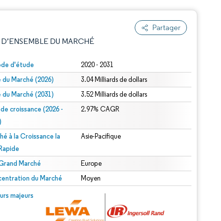
Partager
 D’ENSEMBLE DU MARCHÉ
ode d'étude
2020 - 2031
le du Marché (2026)
3.04 Milliards de dollars
le du Marché (2031)
3.52 Milliards de dollars
 de croissance (2026 -
2.97% CAGR
)
hé à la Croissance la
Asie-Pacifique
e attribution sous CC BY 4.0.
 Rapide
 Grand Marché
Europe
entration du Marché
Moyen
© Mordor Intelligence. La réutilisation nécessite une attribution sous CC BY 4.0.
urs majeurs