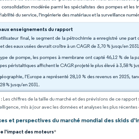
 consolidation modérée parmi les spécialistes des pompes et les i
 fiabilité du service, l'ingénierie des matériaux et la surveillance numé
paux enseignements du rapport
utilisateur final, le segment de la pétrochimie a enregistré une pa
u et des eaux usées devrait croître à un CAGR de 3,70 % jusqu'en 2031
type de pompe, les pompes à membrane ont capté 46,12 % de la part
es péristaltiques affichent le CAGR projeté le plus élevé à 3,58 % ju
géographie, l'Europe a représenté 28,10 % des revenus en 2025, tan
,28 % jusqu'en 2031.
 Les chiffres de la taille du marché et des prévisions de ce rapport
elligence, mis à jour avec les données et analyses les plus récentes
es et perspectives du marché mondial des skids d'i
de l'impact des moteurs
*