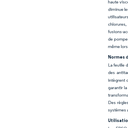
haute visc
diminue le
utilisateu
chlorures,
fusions-ac
de pompes 
même lorsq
Normes d
La feuille
des antita
intègrent 
garantir l
transforma
Des règle
systèmes 
Utilisati