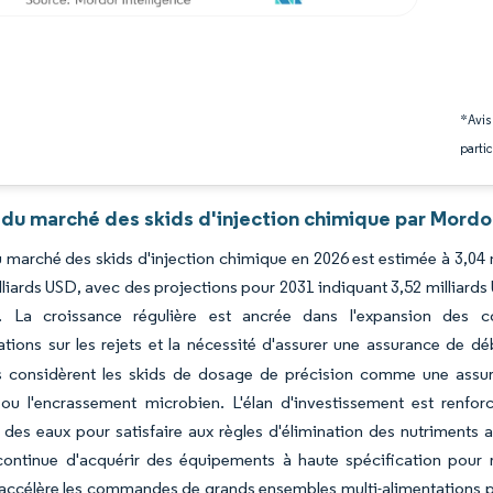
*Avis
partic
 du marché des skids d'injection chimique par Mordor
du marché des skids d'injection chimique en 2026 est estimée à 3,04 
lliards USD, avec des projections pour 2031 indiquant 3,52 milliard
. La croissance régulière est ancrée dans l'expansion des 
tions sur les rejets et la nécessité d'assurer une assurance de déb
s considèrent les skids de dosage de précision comme une assuran
 ou l'encrassement microbien. L'élan d'investissement est renfor
 des eaux pour satisfaire aux règles d'élimination des nutriments 
ontinue d'acquérir des équipements à haute spécification pour rép
accélère les commandes de grands ensembles multi-alimentations p