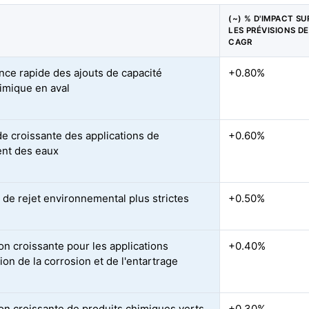
(~) % D'IMPACT SU
LES PRÉVISIONS DE
CAGR
nce rapide des ajouts de capacité
+0.80%
imique en aval
 croissante des applications de
+0.60%
ent des eaux
de rejet environnemental plus strictes
+0.50%
ion croissante pour les applications
+0.40%
tion de la corrosion et de l'entartrage
tion croissante de produits chimiques verts
+0.30%