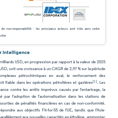
 de non-responsabilité : les principaux acteurs sont triés sans ordre
ulier
 Intelligence
milliards USD, en progression par rapport à la valeur de 2025
s USD, soit une croissance à un CAGR de 2,97 % sur la période
complexes pétrochimiques en aval, le renforcement des
[1]
it fiable dans les opérations pétrolières et gazières
. Les
ce contre les arrêts imprévus causés par l'entartrage, la
cé par l'adoption de l'automatisation dans les stations de
assorties de pénalités financières en cas de non-conformité.
ondre aux objectifs Fit-for-55 de l'UE, tandis que l'Asie-
arallèlement aux nouvelles capacités en éthylène, ammoniac