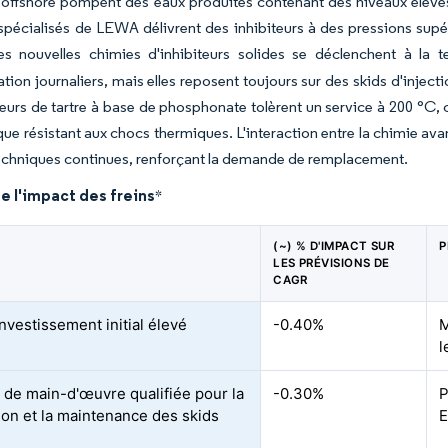
ffshore pompent des eaux produites contenant des niveaux élevés 
pécialisés de LEWA délivrent des inhibiteurs à des pressions supé
es nouvelles chimies d'inhibiteurs solides se déclenchent à la t
on journaliers, mais elles reposent toujours sur des skids d'injecti
teurs de tartre à base de phosphonate tolèrent un service à 200 °C
ue résistant aux chocs thermiques. L'interaction entre la chimie av
echniques continues, renforçant la demande de remplacement.
e l'impact des freins
*
(~) % D'IMPACT SUR
P
LES PRÉVISIONS DE
CAGR
nvestissement initial élevé
-0.40%
M
l
 de main-d'œuvre qualifiée pour la
-0.30%
P
tion et la maintenance des skids
E