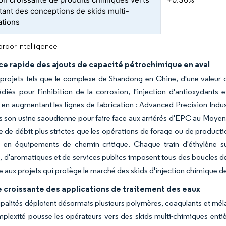
tant des conceptions de skids multi-
ations
rdor Intelligence
ce rapide des ajouts de capacité pétrochimique en aval
rojets tels que le complexe de Shandong en Chine, d'une valeur d
iés pour l'inhibition de la corrosion, l'injection d'antioxydants
en augmentant les lignes de fabrication : Advanced Precision Indus
 son usine saoudienne pour faire face aux arriérés d'EPC au Moyen
e de débit plus strictes que les opérations de forage ou de producti
s en équipements de chemin critique. Chaque train d'éthylène sup
 d'aromatiques et de services publics imposent tous des boucles 
e aux projets qui protège le marché des skids d'injection chimique de l
croissante des applications de traitement des eaux
palités déploient désormais plusieurs polymères, coagulants et méla
mplexité pousse les opérateurs vers des skids multi-chimiques en