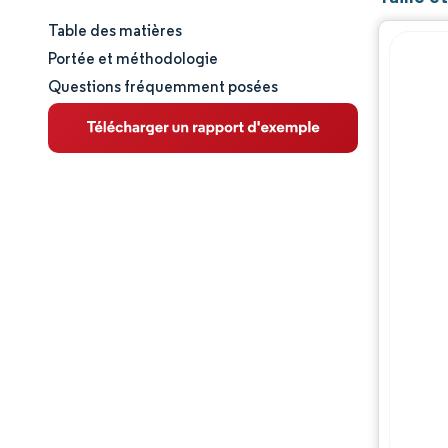
Table des matières
Taille et part de marché
Portée et méthodologie
Questions fréquemment posées
Analyse du marché
Tendances et perspectives
Analyse des segments
Analyse géographique
Analyse de la chaîne de valeur
Paysage concurrentiel
Acteurs majeurs
Opportunités et perspectives