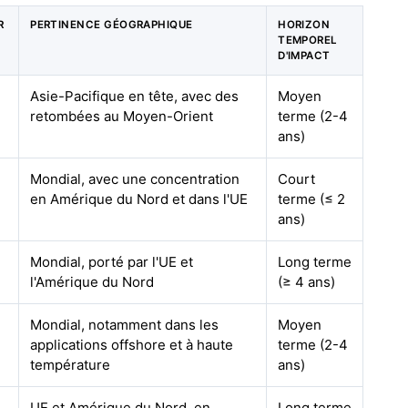
R
PERTINENCE GÉOGRAPHIQUE
HORIZON
TEMPOREL
D'IMPACT
Asie-Pacifique en tête, avec des
Moyen
retombées au Moyen-Orient
terme (2-4
ans)
Mondial, avec une concentration
Court
en Amérique du Nord et dans l'UE
terme (≤ 2
ans)
Mondial, porté par l'UE et
Long terme
l'Amérique du Nord
(≥ 4 ans)
Mondial, notamment dans les
Moyen
applications offshore et à haute
terme (2-4
température
ans)
UE et Amérique du Nord, en
Long terme