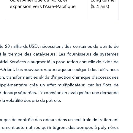
expansion vers l'Asie-Pacifique
(≥ 4 ans)
e 20 milliards USD, nécessitent des centaines de points de
 et la trempe des catalyseurs. Les fournisseurs de systèmes
trial Services a augmenté la production annuelle de skids de
-Orient. Les nouveaux vapocraqueurs exigent des tolérances
on, transformant les skids d'injection chimique d'accessoires
plémentaire crée un effet multiplicateur, car les îlots de
de dosage séparées. L'expansion en aval génère une demande
a volatilité des prix du pétrole.
nges de contrôle des odeurs dans un seul train de traitement
tièrement automatisés qui intègrent des pompes à polymères