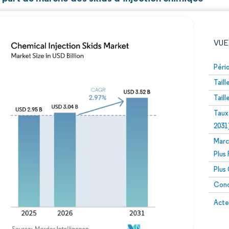
VUE
Péri
Tail
Tail
Taux
2031
Marc
Image © Mordor Intelligence. La réutilisation nécessite un
Plus
Plus
Conc
Image 
Acte