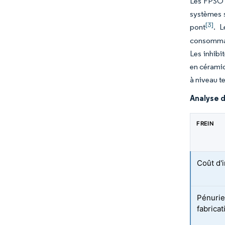
Les FPSO o
systèmes s
[3]
pont
. L
consommati
Les inhibi
en céramiq
à niveau t
Analyse d
FREIN
Coût d'i
Pénurie
fabrica