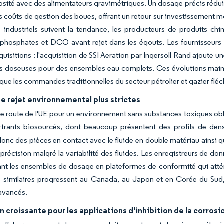
osité avec des alimentateurs gravimétriques. Un dosage précis rédu
s coûts de gestion des boues, offrant un retour sur investissement m
rs industriels suivent la tendance, les producteurs de produits ch
 phosphates et DCO avant rejet dans les égouts. Les fournisseurs d
quisitions : l'acquisition de SSI Aeration par Ingersoll Rand ajoute
doseuses pour des ensembles eau complets. Ces évolutions maintie
ue les commandes traditionnelles du secteur pétrolier et gazier fléc
e rejet environnemental plus strictes
 de route de l'UE pour un environnement sans substances toxiques oblig
rtrants biosourcés, dont beaucoup présentent des profils de densit
donc des pièces en contact avec le fluide en double matériau ainsi
a précision malgré la variabilité des fluides. Les enregistreurs de d
nt les ensembles de dosage en plateformes de conformité qui atténu
s similaires progressent au Canada, au Japon et en Corée du Sud
avancés.
on croissante pour les applications d'inhibition de la corrosi